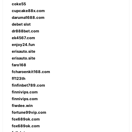
coke55
cupcake88x.com
daruma1688.com
debet slot
dr888bet.com
ek4567.com
enjoy24.fun
erisauto.site
erisauto.site
faro168
fcharoenkit168.com
ff123th
finfinbet789.com
finnivips.com
finnivips.com
fiwdee.win
fortune99vip.com
fox689ok.com
fox689ok.com