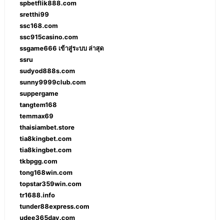
spbetflik888.com
sretthi99
ssc168.com
ssc915casino.com
ssgame666 เข้าสู่ระบบ ล่าสุด
ssru
sudyod888s.com
sunny9999club.com
suppergame
tangtem168
temmax69
thaisiambet.store
tia8kingbet.com
tia8kingbet.com
tkbpgg.com
tong168win.com
topstar359win.com
tr1688.info
tunder88express.com
udee365day.com