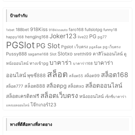
ป้ายกำกับ
918Kiss
188bet
faro168
fullslotpg
funny18
1xbet
918kissauto
Joker123
PG
hengjing168
happy168
live22
pg77
PGSlot
PG Slot
Pgslot เว็บตรง
pg เว็บตรง
pgสล็อต
Slotxo
Pussy888
คาสิโนออนไลน์
sretthi99
ดู
sagame168
Slot
บาคาร่า
บาคาร่า
หนังออนไลน์
ทางเข้าpg
บาคาร่า168
สล็อต
สล็อต168
ออนไลน์
พุซซี่888
สล็อต99
สล็อต55
สล็อตออนไลน์
สล็อตpg
สล็อต888
สล็อตxo
สล็อต777
สล็อตเว็บตรง
สล็อตเครดิตฟรี
หนังออนไลน์
เซ็กซี่บาคาร่า
โจ๊กเกอร์123
แทงบอลออนไลน์
ทางที่ดีคือทางที่ลาดยาง