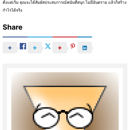
ตั้งแต่เริ่ม คุณจะได้สัมผัสประสบการณ์พนันที่สนุก ไม่มีอันตราย แล้วก็สร้าง
กำไรได้จริง
Share