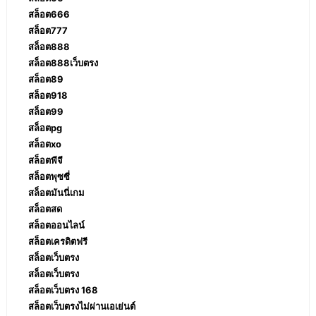
สล็อต666
สล็อต777
สล็อต888
สล็อต888เว็บตรง
สล็อต89
สล็อต918
สล็อต99
สล็อตpg
สล็อตxo
สล็อตพีจี
สล็อตพุซซี่
สล็อตมันนี่เกม
สล็อตสด
สล็อตออนไลน์
สล็อตเครดิตฟรี
สล็อตเว็บตรง
สล็อตเว็บตรง
สล็อตเว็บตรง 168
สล็อตเว็บตรงไม่ผ่านเอเย่นต์