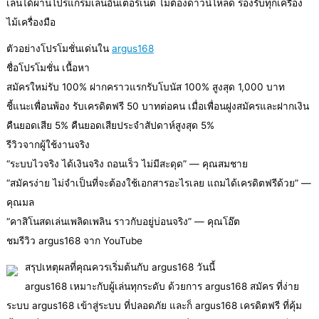
เล่นได้ผ่านโปรแกรมเล่นอินเตอร์เน็ต ไม่ต้องดาวน์โหลด รองรับทุกเครื่อง
ไม้เครื่องมือ
ตัวอย่างโปรโมชั่นเด่นใน
argus168
ชื่อโปรโมชั่น เนื้อหา
สมัครใหม่รับ 100% ฝากคราวแรกรับโบนัส 100% สูงสุด 1,000 บาท
ชี้แนะเพื่อนพ้อง รับเครดิตฟรี 50 บาทต่อคน เมื่อเพื่อนฝูงสมัครและฝากเงิน
คืนยอดเสีย 5% คืนยอดเสียประจำสัปดาห์สูงสุด 5%
รีวิวจากผู้ใช้งานจริง
“ระบบไวจริง ได้เงินจริง ถอนเร็ว ไม่มีสะดุด” — คุณสมชาย
“สมัครง่าย ไม่จำเป็นที่จะต้องใช้เอกสารอะไรเลย แถมได้เครดิตฟรีด้วย” —
คุณมล
“คาสิโนสดเล่นเพลิดเพลิน ราวกับอยู่บ่อนจริง” — คุณโอ๊ต
ชมรีวิว argus168 จาก YouTube
สรุปเหตุผลที่คุณควรเริ่มต้นกับ argus168 วันนี้
argus168 เหมาะกับผู้เล่นทุกระดับ ด้วยการ argus168 สมัคร ที่ง่าย
ระบบ argus168 เข้าสู่ระบบ ที่ปลอดภัย และก็ argus168 เครดิตฟรี ที่คุ้ม