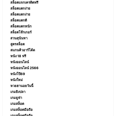
สล็อตแจกเครดิตฟรี
สล็อตแตกง่าย
สล็อตแตกง่าย
สล็อตแตกดี
สล็อตแตกหนัก
สล็อตโจ๊กเกอร์
สวนสุนันทา
สูตรสล็อต
สแกนคิวอาร์โค้ด
หนัง 18 ฟรี
หนังออนไลน์
หนังออนไลน์ 2566
หนังโป๊69
หนังใหม่
หวยฮานอยวันนี้
เกมยิงปลา
เกมยูฟ่า
เกมสล็อต
เกมสล็อตมือถือ
เกมสล็อตมือถือ