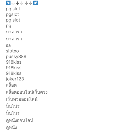
↓↓↓↓↓
pg slot
pgslot
pg slot
pg
บาคาร่า
บาคาร่า
sa
slotxo
pussy888
918kiss
918kiss
918kiss
joker123
สล็อต
สล็อตออนไลน์เว็บตรง
เว็บหวยออนไลน์
ปั่นโปร
ปั่นโปร
ดูหนังออนไลน์
ดูหนัง