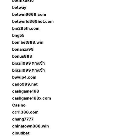
betflixtikto
betway
betwin6666.com
betworld369hot.com
bio285th.com
bng55
bombet888.win
bonanza99
bonus888
brazil999 ทางเข้า
brazil999 ทางเข้า
bwvip4.com
carlo999.net
cashgame168
cashgame168x.com
Casino
cc11388.com
chang7777
chinatown888.win
cloudbet