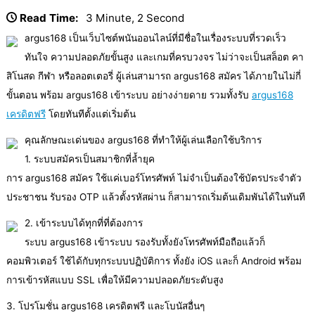
Read Time:
3 Minute, 2 Second
argus168 เป็นเว็บไซต์พนันออนไลน์ที่มีชื่อในเรื่องระบบที่รวดเร็ว
ทันใจ ความปลอดภัยขั้นสูง และเกมที่ครบวงจร ไม่ว่าจะเป็นสล็อต คา
สิโนสด กีฬา หรือลอตเตอรี่ ผู้เล่นสามารถ argus168 สมัคร ได้ภายในไม่กี่
ขั้นตอน พร้อม argus168 เข้าระบบ อย่างง่ายดาย รวมทั้งรับ
argus168
เครดิตฟรี
โดยทันทีตั้งแต่เริ่มต้น
คุณลักษณะเด่นของ argus168 ที่ทำให้ผู้เล่นเลือกใช้บริการ
1. ระบบสมัครเป็นสมาชิกที่ล้ำยุค
การ argus168 สมัคร ใช้แค่เบอร์โทรศัพท์ ไม่จำเป็นต้องใช้บัตรประจำตัว
ประชาชน รับรอง OTP แล้วตั้งรหัสผ่าน ก็สามารถเริ่มต้นเดิมพันได้ในทันที
2. เข้าระบบได้ทุกที่ที่ต้องการ
ระบบ argus168 เข้าระบบ รองรับทั้งยังโทรศัพท์มือถือแล้วก็
คอมพิวเตอร์ ใช้ได้กับทุกระบบปฏิบัติการ ทั้งยัง iOS และก็ Android พร้อม
การเข้ารหัสแบบ SSL เพื่อให้มีความปลอดภัยระดับสูง
3. โปรโมชั่น argus168 เครดิตฟรี และโบนัสอื่นๆ