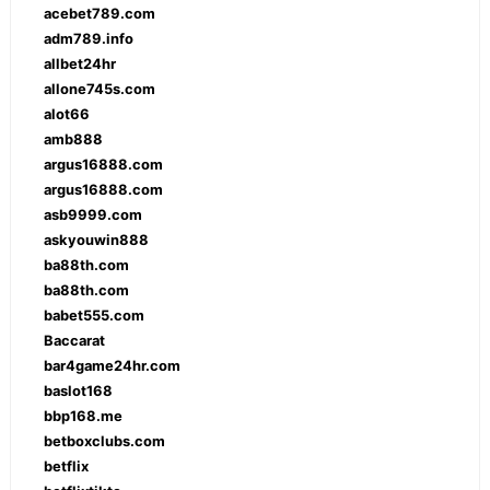
acebet789.com
adm789.info
allbet24hr
allone745s.com
alot66
amb888
argus16888.com
argus16888.com
asb9999.com
askyouwin888
ba88th.com
ba88th.com
babet555.com
Baccarat
bar4game24hr.com
baslot168
bbp168.me
betboxclubs.com
betflix