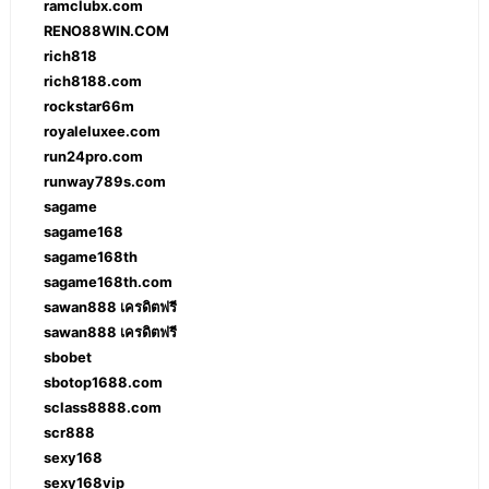
ramclubx.com
RENO88WIN.COM
rich818
rich8188.com
rockstar66m
royaleluxee.com
run24pro.com
runway789s.com
sagame
sagame168
sagame168th
sagame168th.com
sawan888 เครดิตฟรี
sawan888 เครดิตฟรี
sbobet
sbotop1688.com
sclass8888.com
scr888
sexy168
sexy168vip