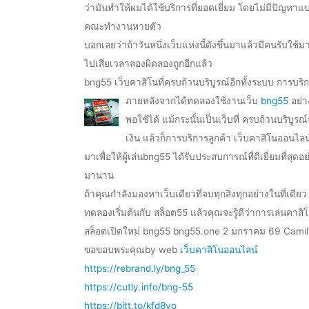
ว่ามันทำให้ผมได้ใช้บริการที่ยอดเยี่ยม โดยไม่มีปัญหาแบ
คณะทำงานหายตัว
บอกเลยว่าถ้าวันหนึ่งเว็บแห่งนี้ดังขึ้นมาแล้วมีคนรับใช้ม
ไปเสียเวลาลองผิดลองถูกอีกแล้ว
bng55 เว็บคาสิโนที่ครบถ้วนบริบูรณ์อีกทั้งระบบ การบริ
ภายหลังจากได้ทดลองใช้งานเว็บ
bng55
อย่า
พอใช้ได้ แม้กระนั้นเป็นเว็บที่ ครบถ้วนบริบ
เงิน แล้วก็การบริการลูกค้า เว็บคาสิโนออนไลน์
มาเพื่อให้ผู้เล่นbng55 ได้รับประสบการณ์ที่ดีเยี่ยมที่สุดอย
มานาน
ถ้าคุณกำลังมองหาเว็บเดียวที่จบทุกสิ่งทุกอย่างในที่เดี
ทดลองเริ่มต้นกับ สล็อต55 แล้วคุณจะรู้ดีว่าการเล่นคาสิโ
สล็อตเปิดใหม่ bng55 bng55.one 2 มกราคม 69 Camill
ขอขอบพระคุณby web
เว็บคาสิโนออนไลน์
https://rebrand.ly/bng_55
https://cutly.info/bng-55
https://bitt.to/kfd8vo