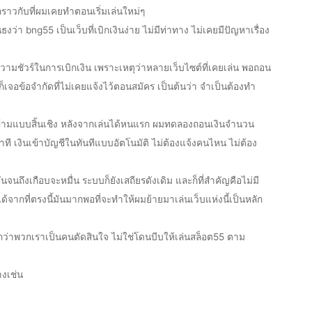
ยากราวกับที่ผมเคยทำตอนเริ่มเล่นใหม่ๆ
า bng55 เป็นเว็บที่เบิกเงินง่าย ไม่มีท่าทาง ไม่เคยมีปัญหาเรื่อง
อความชัวร์ในการเบิกเงิน เพราะเหตุว่าหลายเว็บไซต์ที่เคยเล่น พอถอน
เจอข้อจำกัดที่ไม่เคยแจ้งไว้ตอนสมัคร เป็นต้นว่า จำเป็นต้องทำ
ข้ามแบบสิ้นเชิง หลังจากเล่นได้หนแรก ผมทดลองถอนเงินจำนวน
ี เงินเข้าบัญชีในทันทีแบบอัตโนมัติ ไม่ต้องแจ้งคนไหน ไม่ต้อง
นถึงเกือบจะหมื่น ระบบก็ยังเสถียรดังเดิม และก็ที่สำคัญคือไม่มี
้จากที่ตรงนี้มันมากพอที่จะทำให้ผมย้ายมาเล่นเว็บแห่งนี้เป็นหลัก
รู้สึกว่าพวกเราเป็นคนตัดสินใจ ไม่ใช่โดนบีบให้เล่นสล็อต55 ตาม
งเช่น