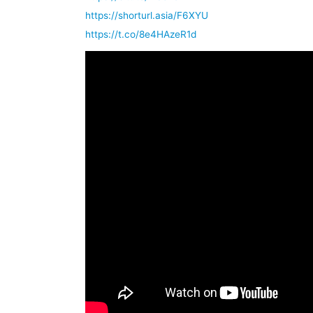
https://shorturl.asia/F6XYU
https://t.co/8e4HAzeR1d