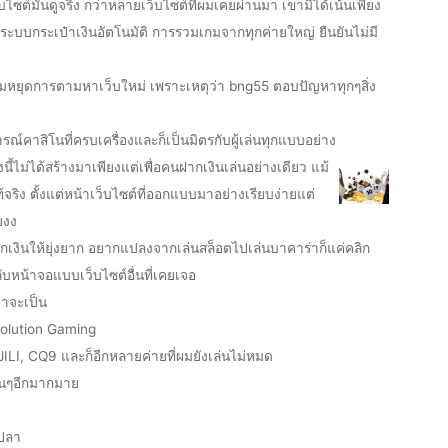
ซต์มันดูจริง กว่าหลายเว็บไซต์ที่ผมเคยผ่านมา เขามิได้เน้นเพียง
่ ระบบกระเป๋าเงินอัตโนมัติ การรวมเกมจากทุกค่ายใหญ่ ยืนยันไม่มี
ห้ผมหยุดการตามหาเว็บใหม่ เพราะเหตุว่า bng55 ตอบปัญหาทุกๆสิ่ง
ณ์คาสิโนที่ครบเครื่องและก็เป็นมิตรกับผู้เล่นทุกแบบอย่าง
่งนี้ไม่ได้สร้างมาเพียงแต่เพื่อคนฝากเงินเล่นอย่างเดียว แม้
ท้จริง ตั้งแต่หน้าเว็บไซต์ที่ออกแบบมาอย่างเรียบง่ายแต่
ยงง
เงินให้ยุ่งยาก อยากแปลงจากเล่นสล็อตไปเล่นบาคาร่าก็แค่คลิก
ับหน้าจอแบบเว็บไซต์อื่นที่เคยเจอ
่าจะเป็น
volution Gaming
ILI, CQ9 และก็อีกหลายค่ายที่ผมยังเล่นไม่หมด
ื่นๆอีกมากมาย
ูปลา