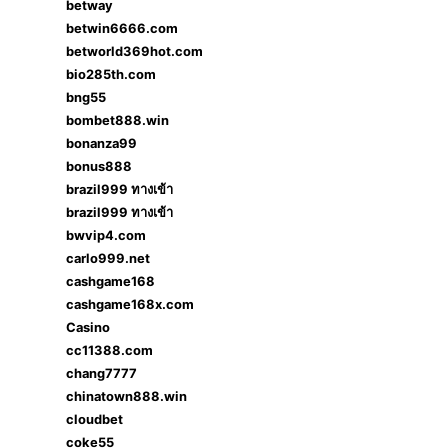
betway
betwin6666.com
betworld369hot.com
bio285th.com
bng55
bombet888.win
bonanza99
bonus888
brazil999 ทางเข้า
brazil999 ทางเข้า
bwvip4.com
carlo999.net
cashgame168
cashgame168x.com
Casino
cc11388.com
chang7777
chinatown888.win
cloudbet
coke55