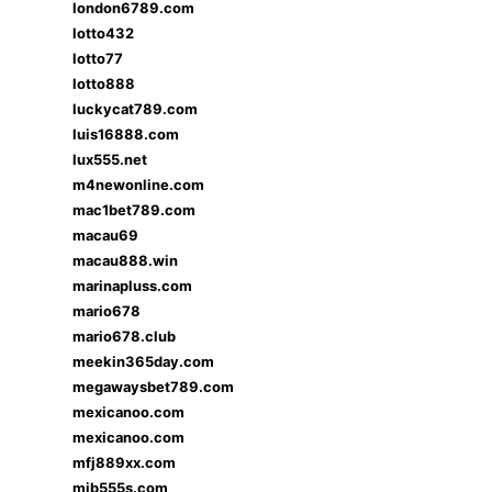
london6789.com
lotto432
lotto77
lotto888
luckycat789.com
luis16888.com
lux555.net
m4newonline.com
mac1bet789.com
macau69
macau888.win
marinapluss.com
mario678
mario678.club
meekin365day.com
megawaysbet789.com
mexicanoo.com
mexicanoo.com
mfj889xx.com
mib555s.com