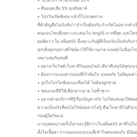
• โปรฝากรายวันรับเพิ่ม 20%
• คืนยอดเสีย 5% ทุกสัปดาห์
• โปรวันเกิดพิเศษ แล้วก็โปรเทศกาล
ที่สำคัญคือไม่บังคับว่าจำเป็นต้องรับ ถ้าเกิดไม่อยากทำเท
คนแบบไหนที่เหมาะจะเล่นเว็บ bng55 มากที่สุด และใครกั
ผมคิดว่าเว็บ สล็อต55 นี้เหมาะกับผู้ที่เป็นจริงเป็นจังก
ทุกๆสิ่งทุกๆอย่างดีไซน์มาให้ใช้งานง่าย แถมยังไม่มีอะ
เหมาะสมกับคนที่
• อยากเว็บไซต์เว็บคาสิโนออนไลน์ เดียวที่เล่นได้ทุกแน
• ต้องการระบบฝากถอนที่เร็วทันใจ ปลอดภัย ไม่มีคุณค
• ถูกใจโปรโมชั่นแบบเลือกได้ ไม่ต้องผูกขาด
• ชอบเกมที่มีให้เลือกมากมาย ไม่ซ้ำซาก
• อยากฝ่ายบริการที่รู้เรื่องปัญหาจริง ไม่ใช่แค่บอกให้คอย
ความเป็นจริงที่คนไม่ใช่น้อยอาจไม่รู้ คือเว็บคาสิโนดีๆ
ก่อนผู้ใดกันแน่
บางบุคคลบางครั้งก็อาจจะรู้สึกว่าเว็บสล็อต55 คาสิโนในข
ตั้งใจเนื้อหา การออกแบบระบบที่เข้าใจคนเล่นจริง มีน้