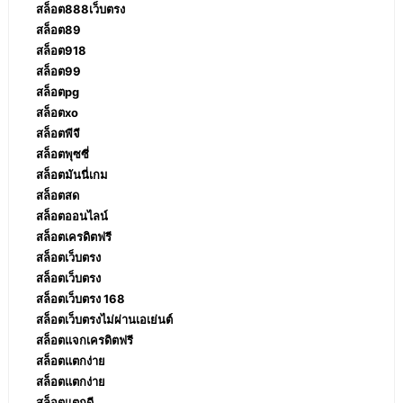
สล็อต888เว็บตรง
สล็อต89
สล็อต918
สล็อต99
สล็อตpg
สล็อตxo
สล็อตพีจี
สล็อตพุซซี่
สล็อตมันนี่เกม
สล็อตสด
สล็อตออนไลน์
สล็อตเครดิตฟรี
สล็อตเว็บตรง
สล็อตเว็บตรง
สล็อตเว็บตรง 168
สล็อตเว็บตรงไม่ผ่านเอเย่นต์
สล็อตแจกเครดิตฟรี
สล็อตแตกง่าย
สล็อตแตกง่าย
สล็อตแตกดี