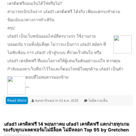
เครดิตฟรีถอนเงินได้ใช่หรือไม่?
สามารถเบิกเงินจาก ufad1 เครดิตฟรี ได้จริง เพียงแต่กระทำตาม
ข้อแม้แนวทางการทำเทิร์น
สรุป
ufad1 เป็นเว็บพนันออนไลน์ที่ครบวงจร ใช้งานง่าย
ปลอดภัย รวมทั้งคุ้มที่สุด ไม่ว่าจะเป็นการ ufad1 สมัคร ที่
ไม่ซับซ้อน การ ufad1 เข้าสู่ระบบ ที่รวดเร็วทันใจ หรือ
ufad1 เครดิตฟรี ที่มอบโอกาสให้ผู้เล่นเริ่มต้นอย่างแน่ใจ หากคุณ
กำลังมองหาเว็บที่น่าไว้ใจและก็ตอบโจทย์ในทุกด้าน ufad1 เป็นคำ
ตอบที่ไม่สมควรมองข้าม
…
Read More
Aaron Rivera
in
02 ต.ค. 2025
ไม่มีความเห็น
ufad1 เครดิตฟรี 14 พฤษภาคม ufad1 เครดิตฟรี แตกง่ายทุกเกม
รองรับทุกแพลตฟอร์มไม่มีล็อค ไม่มีหลอก Top 95 by Gretchen