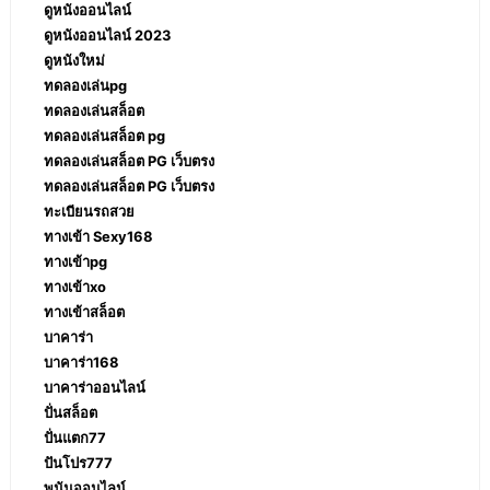
ดูหนังออนไลน์
ดูหนังออนไลน์ 2023
ดูหนังใหม่
ทดลองเล่นpg
ทดลองเล่นสล็อต
ทดลองเล่นสล็อต pg
ทดลองเล่นสล็อต PG เว็บตรง
ทดลองเล่นสล็อต PG เว็บตรง
ทะเบียนรถสวย
ทางเข้า Sexy168
ทางเข้าpg
ทางเข้าxo
ทางเข้าสล็อต
บาคาร่า
บาคาร่า168
บาคาร่าออนไลน์
ปั่นสล็อต
ปั่นแตก77
ปันโปร777
พนันออนไลน์