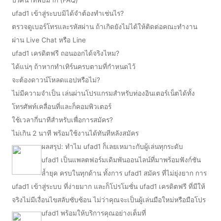
ปริศนาที่พบมาก (FAQ)
ufad1 เข้าสู่ระบบมิได้จำต้องทำเช่นไร?
ตรวจดูเบอร์โทรและรหัสผ่าน ถ้าเกิดยังไม่ได้ให้ติดต่อคณะทำงาน
ผ่าน Live Chat หรือ Line
ufad1 เครดิตฟรี ถอนออกได้จริงไหม?
ได้แน่ๆ ถ้าหากทำเทิร์นครบตามที่กำหนดไว้
จะต้องดาวน์โหลดแอปหรือไม่?
ไม่มีความจำเป็น เล่นผ่านโปรแกรมสำหรับท่องอินเตอร์เน็ตได้ทั้ง
โทรศัพท์เคลื่อนที่และก็คอมพิวเตอร์
ใช้เวลากี่นาทีสำหรับเพื่อการสมัคร?
ไม่เกิน 2 นาที พร้อมใช้งานได้ทันทีหลังสมัคร
ผลสรุป: ทำไม ufad1 ก็เลยเหมาะกับผู้เล่นทุกระดับ
ufad1 เป็นแพลตฟอร์มเดิมพันออนไลน์ที่มาพร้อมฟังก์ชัน
ล้ำยุค ครบในทุกด้าน ทั้งการ ufad1 สมัคร ที่ไม่ยุ่งยาก การ
ufad1 เข้าสู่ระบบ ที่ง่ายมาก และก็โปรโมชั่น ufad1 เครดิตฟรี ที่มีให้
จริงไม่มีเงื่อนไขสลับซับซ้อน ไม่ว่าคุณจะเป็นผู้เล่นมือใหม่หรือมือโปร
ufad1 พร้อมให้บริการคุณอย่างเต็มที่