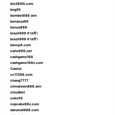
bio285th.com
bng55
bombet888.win
bonanza99
bonus888
brazil999 ทางเข้า
brazil999 ทางเข้า
bwvip4.com
carlo999.net
cashgame168
cashgame168x.com
Casino
cc11388.com
chang7777
chinatown888.win
cloudbet
coke55
cupcake88x.com
daruma1688.com