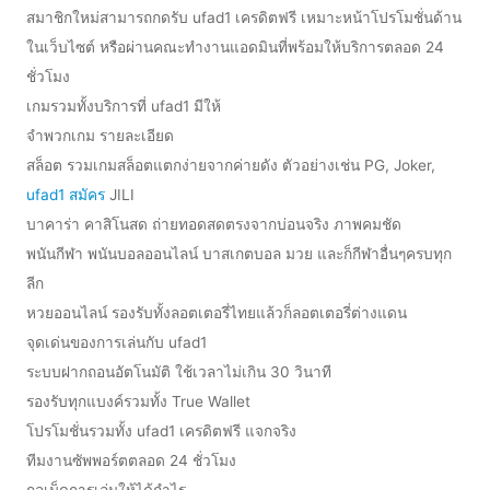
สมาชิกใหม่สามารถกดรับ ufad1 เครดิตฟรี เหมาะหน้าโปรโมชั่นด้าน
ในเว็บไซต์ หรือผ่านคณะทำงานแอดมินที่พร้อมให้บริการตลอด 24
ชั่วโมง
เกมรวมทั้งบริการที่ ufad1 มีให้
จำพวกเกม รายละเอียด
สล็อต รวมเกมสล็อตแตกง่ายจากค่ายดัง ตัวอย่างเช่น PG, Joker,
ufad1 สมัคร
JILI
บาคาร่า คาสิโนสด ถ่ายทอดสดตรงจากบ่อนจริง ภาพคมชัด
พนันกีฬา พนันบอลออนไลน์ บาสเกตบอล มวย และก็กีฬาอื่นๆครบทุก
ลีก
หวยออนไลน์ รองรับทั้งลอตเตอรี่ไทยแล้วก็ลอตเตอรี่ต่างแดน
จุดเด่นของการเล่นกับ ufad1
ระบบฝากถอนอัตโนมัติ ใช้เวลาไม่เกิน 30 วินาที
รองรับทุกแบงค์รวมทั้ง True Wallet
โปรโมชั่นรวมทั้ง ufad1 เครดิตฟรี แจกจริง
ทีมงานซัพพอร์ตตลอด 24 ชั่วโมง