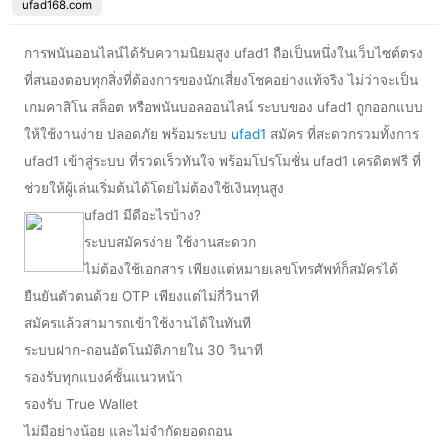
ufad168.com
การพนันออนไลน์ได้รับความนิยมสูง ufad1 ถือเป็นหนึ่งในเว็บไซต์ตรง
ที่สนองตอบทุกสิ่งที่ต้องการของนักเสี่ยงโชคอย่างแท้จริง ไม่ว่าจะเป็น
เกมคาสิโน สล็อต หรือพนันบอลออนไลน์ ระบบของ ufad1 ถูกออกแบบ
ให้ใช้งานง่าย ปลอดภัย พร้อมระบบ
ufad1
สมัคร ที่สะดวกรวมทั้งการ
ufad1 เข้าสู่ระบบ ที่รวดเร็วทันใจ พร้อมโปรโมชั่น ufad1 เครดิตฟรี ที่
ช่วยให้ผู้เล่นเริ่มต้นได้โดยไม่ต้องใช้เงินทุนสูง
ufad1 มีดีอะไรบ้าง?
ระบบสมัครง่าย ใช้งานสะดวก
ไม่ต้องใช้เอกสาร เพียงแต่หมายเลขโทรศัพท์ก็สมัครได้
ยืนยันตัวตนด้วย OTP เพียงแต่ไม่กี่วินาที
สมัครแล้วสามารถเข้าใช้งานได้ในทันที
ระบบฝาก-ถอนอัตโนมัติภายใน 30 วินาที
รองรับทุกแบงค์ชั้นแนวหน้า
รองรับ True Wallet
ไม่มีอย่างน้อย และไม่จำกัดยอดถอน