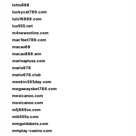
lotto888
luckycat789.com
luis16888.com
lux555.net
m4newonline.com
mac1bet789.com
macau69
macau888.win
marinapluss.com
mario678
mario678.club
meekin365day.com
megawaysbet789.com
mexicanoo.com
mexicanoo.com
mfj889xx.com
mib555s.com
mmgoldsbets.com
mmplay-casino.com