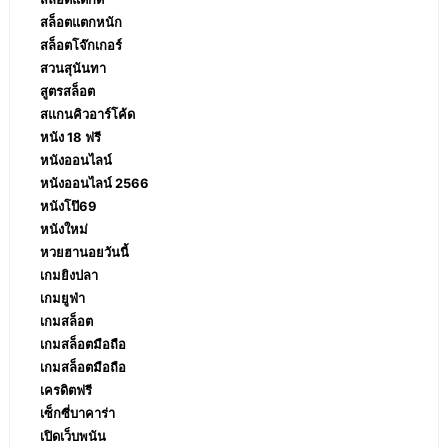
สล็อตแตกหนัก
สล็อตโจ๊กเกอร์
สวนสุนันทา
สูตรสล็อต
สแกนคิวอาร์โค้ด
หนัง 18 ฟรี
หนังออนไลน์
หนังออนไลน์ 2566
หนังโป๊69
หนังใหม่
หวยฮานอยวันนี้
เกมยิงปลา
เกมยูฟ่า
เกมสล็อต
เกมสล็อตมือถือ
เกมสล็อตมือถือ
เครดิตฟรี
เซ็กซี่บาคาร่า
เปิดเว็บพนัน