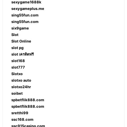
sexygame1688k
sexygameplus.me
sing55fun.com
sing55fun.com
six9game
Slot
Slot Online
slot pg
slot เครดิตฟรี
slot168
slot777
Slotxo
slotxo auto
slotxo24hr
soibet
spbetflik888.com
spbetflik888.com
sretthi99
ssc168.com
ssc915casino.com