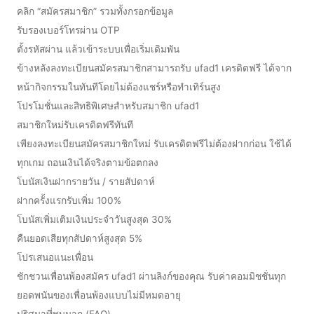
คลิก “สมัครสมาชิก” รวมทั้งกรอกข้อมูล
รับรองเบอร์โทรผ่าน OTP
ตั้งรหัสผ่าน แล้วเข้าระบบเพื่อเริ่มเดิมพัน
ข้างหลังลงทะเบียนสมัครสมาชิกสามารถรับ ufad1 เครดิตฟรี ได้จาก
หน้ากิจกรรมในทันทีโดยไม่ต้องแชร์หรือทำเทิร์นสูง
โปรโมชั่นและสิทธิพิเศษสำหรับสมาชิก ufad1
สมาชิกใหม่รับเครดิตฟรีทันที
เพียงลงทะเบียนสมัครสมาชิกใหม่ รับเครดิตฟรีไม่ต้องฝากก่อน ใช้ได้
ทุกเกม ถอนเงินได้จริงตามข้อตกลง
โบนัสเงินฝากรายวัน / รายสัปดาห์
ฝากครั้งแรกรับเพิ่ม 100%
โบนัสเพิ่มเติมเงินประจำวันสูงสุด 30%
คืนยอดเสียทุกสัปดาห์สูงสุด 5%
โปรเสนอแนะเพื่อน
ชักชวนเพื่อนพ้องสมัคร ufad1 ผ่านลิงก์ของคุณ รับค่าคอมมิชชั่นทุก
ยอดพนันของเพื่อนพ้องแบบไม่มีหมดอายุ