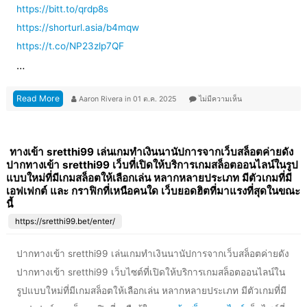
https://bitt.to/qrdp8s
https://shorturl.asia/b4mqw
https://t.co/NP23zlp7QF
…
Read More
Aaron Rivera
in
01 ต.ค. 2025
ไม่มีความเห็น
ทางเข้า sretthi99 เล่นเกมทำเงินนานัปการจากเว็บสล็อตค่ายดัง
ปากทางเข้า sretthi99 เว็บที่เปิดให้บริการเกมสล็อตออนไลน์ในรูป
แบบใหม่ที่มีเกมสล็อตให้เลือกเล่น หลากหลายประเภท มีตัวเกมที่มี
เอฟเฟกต์ และ กราฟิกที่เหนือคนใด เว็บยอดฮิตที่มาแรงที่สุดในขณะ
นี้
https://sretthi99.bet/enter/
ปากทางเข้า sretthi99 เล่นเกมทำเงินนานัปการจากเว็บสล็อตค่ายดัง
ปากทางเข้า sretthi99 เว็บไซต์ที่เปิดให้บริการเกมสล็อตออนไลน์ใน
รูปแบบใหม่ที่มีเกมสล็อตให้เลือกเล่น หลากหลายประเภท มีตัวเกมที่มี