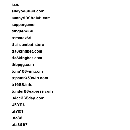
ssru
sudyod888s.com
sunny9999club.com
suppergame
tangtem168
temmax69
thaisiambet.store
tia8kingbet.com
tia8kingbet.com
tkbpgg.com
tong168win.com
topstar359win.com
tr1688.info
tunder88express.com
udee365day.com
UFA11k
ufa191
ufa88
ufa8997