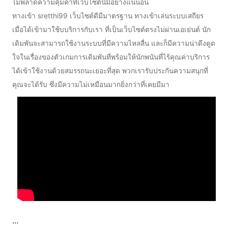
ไม่พลาดความคุ้มค่าที่เว็บไซต์นี้มีอย่างแน่นอน
ทางเข้า sretthi99 เว็บไซต์ดีมีมาตรฐาน ทางเข้าเล่นระบบเสถียร
เมื่อได้เข้ามาใช้บบริการกับเรา ที่เป็นเว็บไซต์ตรงไม่ผ่านเอเย่นต์ นัก
เดิมพันจะสามารถใช้งานระบบที่มีความไหลลื่น และก็มีความน่าดึงดูด
ใจในเรื่องของตัวเกมการเดิมพันที่พร้อมให้นักพนันที่ไร้คุณค่าบริการ
ได้เข้าใช้งานด้วยสมรรถนะเยอะที่สุด พวกเรารับประกันความสนุกที่
คุณจะได้รับ ซึ่งมีความไม่เหมือนมากยิ่งกว่าที่เคยมีมา
…