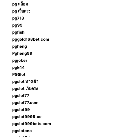
pg สล็อต
pg เว็บตรง
pg718
pg99
pgfish
pggold168bet.com
pgheng
Pgheng99
pgjoker
pgk44
PGSlot
pgslot ทางเข้า
pgslot เว็บตรง
pgslot77
pgslot77.com
pgslot99
pgslot9999.co
pgslot999bets.com
pgslotceo