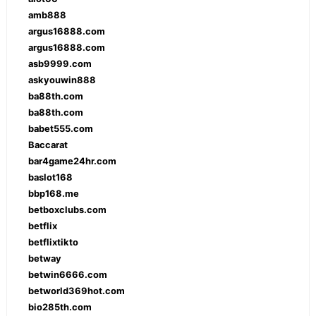
amb888
argus16888.com
argus16888.com
asb9999.com
askyouwin888
ba88th.com
ba88th.com
babet555.com
Baccarat
bar4game24hr.com
baslot168
bbp168.me
betboxclubs.com
betflix
betflixtikto
betway
betwin6666.com
betworld369hot.com
bio285th.com