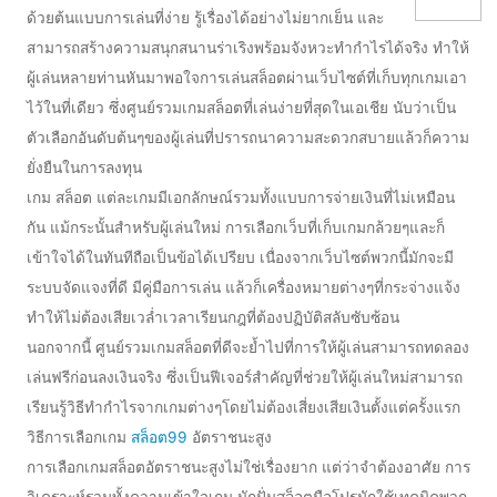
ด้วยต้นแบบการเล่นที่ง่าย รู้เรื่องได้อย่างไม่ยากเย็น และ
สามารถสร้างความสนุกสนานร่าเริงพร้อมจังหวะทำกำไรได้จริง ทำให้
ผู้เล่นหลายท่านหันมาพอใจการเล่นสล็อตผ่านเว็บไซต์ที่เก็บทุกเกมเอา
ไว้ในที่เดียว ซึ่งศูนย์รวมเกมสล็อตที่เล่นง่ายที่สุดในเอเชีย นับว่าเป็น
ตัวเลือกอันดับต้นๆของผู้เล่นที่ปรารถนาความสะดวกสบายแล้วก็ความ
ยั่งยืนในการลงทุน
เกม สล็อต แต่ละเกมมีเอกลักษณ์รวมทั้งแบบการจ่ายเงินที่ไม่เหมือน
กัน แม้กระนั้นสำหรับผู้เล่นใหม่ การเลือกเว็บที่เก็บเกมกล้วยๆและก็
เข้าใจได้ในทันทีถือเป็นข้อได้เปรียบ เนื่องจากเว็บไซต์พวกนี้มักจะมี
ระบบจัดแจงที่ดี มีคู่มือการเล่น แล้วก็เครื่องหมายต่างๆที่กระจ่างแจ้ง
ทำให้ไม่ต้องเสียเวล่ำเวลาเรียนกฎที่ต้องปฏิบัติสลับซับซ้อน
นอกจากนี้ ศูนย์รวมเกมสล็อตที่ดีจะย้ำไปที่การให้ผู้เล่นสามารถทดลอง
เล่นฟรีก่อนลงเงินจริง ซึ่งเป็นฟีเจอร์สำคัญที่ช่วยให้ผู้เล่นใหม่สามารถ
เรียนรู้วิธีทำกำไรจากเกมต่างๆโดยไม่ต้องเสี่ยงเสียเงินตั้งแต่ครั้งแรก
วิธีการเลือกเกม
สล็อต99
อัตราชนะสูง
การเลือกเกมสล็อตอัตราชนะสูงไม่ใช่เรื่องยาก แต่ว่าจำต้องอาศัย การ