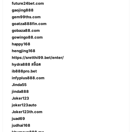
future24bet.com
gaojing888
gem99ths.com
goatza888fin.com
gobaza88.com
gowingo88.com
happy168
hengjing168
https://sretthi99.bet/enter/
hydra888 สล็อต
ib888pro.bet
infyplus888.com
Jinda55
jinda888
Joker123
joker123auto
Joker123th.com
juad69
judhai168