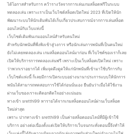
ได้โอกาสสำหรับการ คว้ารางวัลจากการเล่นเกมสล็อตฟรีในระบบ
ทดลองเล่น เพราะเราเป็นเว็บไซต์สล็อตเปิดใหม่ 2023 ที่เปิดให้นัก
พัฒนาระบบให้นักเดิมพันได้เก็บเกี่ยวประสบการณ์จากการเล่นสล็อต
ออนไลน์กับเว็บแห่งนี้
เว็บไซต์เดิมพันเกมออนไลน์สำหรับคนใหม่
สำหรับนักพนันที่พึ่งพิงเข้าสู่วงการ หรือนักเล่นการพนันที่เป็นคนใหม่
ยังไม่เคยทดลองเล่น เกมสล็อตออนไลน์มาก่อน ที่เว็บไซต์ของเราก็เลย
เปิดให้บริการการทดลองเล่นฟรี เพราะเป็นเว็บสล็อตเปิดใหม่ เพราะ
ว่าพวกเราอยากได้ เพิ่มจุดดึงดูดให้แก่นักพนันที่เข้ามาใช้บริการกับ
เว็บไซต์แห่งนี้ ก็เลยมีการเปิดระบบอย่างนานาประการแบบให้นักการ
พนันได้สามารถทดสอบการใช้ได้ก่อนนั่นเอง ยืนยันว่าเมื่อได้ใช้งาน
ผ่านเว็บของเราจะติดอกติดใจอย่างแน่นอน
ทางเข้า sretthi99 หารายได้จากเกมสล็อตออนไลน์ผ่านเว็บสล็อต
ใหม่ล่าสุด
เพราะ ปากทางเข้า sretthi99 เป็นค่ายสล็อตออนไลน์ที่มีผู้เข้าใช้
บริการ อย่างต่อเนื่องตั้งแต่เปิดให้บริการเว็บจนกระทั่งตอนนี้จึงทำให้
เว็บแห่งนี้ได้รับความนิยมจากนักเล่นการพนันส่วนใหญ่จำนวนไม่ใช่