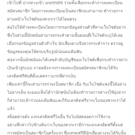
เข้าไปที่ ปากทางเข้า sretthi99 รวมทั้งเลือกกระทำการลงทะเบียน
สมัครสมาชิก โดยการลงทะเบียนเป็นสมาชิกจะสามารถ ทำรายการ
ผ่านหน้าเว็บไซต์ของพวกเราได้โดยตรง
ต่อไปให้ทำลงทะเบียนโดยการกรอกข้อมูลส่วนตัวที่ทางเว็บไซต์อยาก
ซึ่งในส่วนนี้นักพนันสามารถกระทำตามขั้นตอนที่เว็บไซต์ระบุได้เลย
เมื่อกรอกข้อมูลส่วนตัวสำเร็จ นักเสี่ยงดวงจึงควรกระทำการ ตรวจดู
ข้อมูลของคุณให้ครบบริบรูณ์ก่อนลงเดิมพัน
ต่อจากนั้นนักพนันจะได้เลขลำดับบัญชีของเว็บไซต์เพื่อกระทำการฝาก
เงินเข้าสู่ระบบ ภายหลังจากการลงทะเบียนสมัครสมาชิกจะได้รับ
เครดิตฟรีทันทีตั้งแต่คราวแรกที่ฝากเงิน
เพียงเท่านี้ก็จะสามารถร่วมเป็นสมาชิก เมื่อ กับเว็บไซต์แห่งนี้ได้อย่าง
ไม่ยากเย็น จะมองเห็นได้ว่านักพนันไม่ต้องทำรายการต่างๆให้ยุ่งยาก
ก็สามารถเข้าร่วมลงเดิมพันและก็รับเครดิตฟรีจากเว็บของพวกเราได้
แล้ว
สล็อตค่ายดัง แจกเครดิตฟรีไม่อั้น รับโบนัสตลอดการใช้งาน
อย่างที่กล่าวไปข้างต้นว่าเว็บของพวกเรามีการแจกเครดิตฟรีตั้งแต่
การสมัครเป็นสมาชิกในครั้งแรก ซึ่งเทรดฟรีที่นักเสี่ยงดวงจะได้รับนั้น