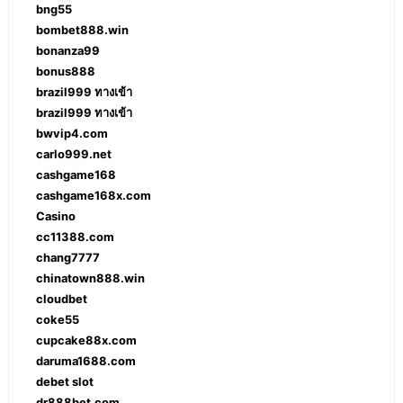
bng55
bombet888.win
bonanza99
bonus888
brazil999 ทางเข้า
brazil999 ทางเข้า
bwvip4.com
carlo999.net
cashgame168
cashgame168x.com
Casino
cc11388.com
chang7777
chinatown888.win
cloudbet
coke55
cupcake88x.com
daruma1688.com
debet slot
dr888bet.com