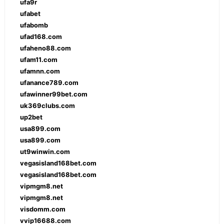
ufa9r
ufabet
ufabomb
ufad168.com
ufaheno88.com
ufam11.com
ufamnn.com
ufanance789.com
ufawinner99bet.com
uk369clubs.com
up2bet
usa899.com
usa899.com
ut9winwin.com
vegasisland168bet.com
vegasisland168bet.com
vipmgm8.net
vipmgm8.net
visdomm.com
vvip16688.com