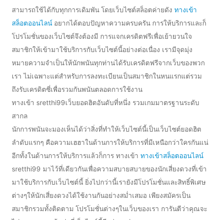
สามารถใช้ได้กับทุกการเดิมพัน โดยเว็บไซต์สล็อตค่ายดัง
ทางเข้า
สล็อตออนไลน์
อยากได้ตอบปัญหาความครบครัน การให้บริการและก็
โปรโมชั่นของเว็บไซต์จึงต้องมี การแจกเครดิตฟรีเพื่อเย้ายวนใจ
สมาชิกให้เข้ามาใช้บริการกับเว็บไซต์นี้อย่างต่อเนื่อง เรามีจุดมุ่ง
หมายความจำเป็นให้นักพนันทุกท่านได้รับเครดิตฟรีจากเว็บของพวก
เรา ไม่เฉพาะแต่สำหรับการลงทะเบียนเป็นสมาชิกในหนแรกแต่รวม
ถึงรับเครดิตซี่เพื่อรวมกันพนันตลอดการใช้งาน
ทางเข้า sretthi99เว็บยอดฮิตอันดับที่หนึ่ง รวมเกมมาตรฐานระดับ
สากล
นักการพนันจะมองเห็นได้ว่าสิ่งที่ทำให้เว็บไซต์นี้เป็นเว็บไซต์ยอดฮิต
ลำดับแรกๆ คือความเฮฮาในด้านการให้บริการที่มีเหนือกว่าใครกันแน่
อีกทั้งในด้านการให้บริการแล้วก็การ ทางเข้า
ทางเข้าสล็อตออนไลน์
sretthi99 มาไว้ที่เดียวกันเพื่อความสบายสบายของนักเสี่ยงดวงที่เข้า
มาใช้บริการกับเว็บไซต์นี้ ยิ่งไปกว่านี้เรายังมีโปรโมชั่นและสิทธิ์พิเศษ
ต่างๆให้นักเสี่ยงดวงได้ใช้งานกันอย่างสม่ำเสมอ เพียงสมัครเป็น
สมาชิกรวมทั้งติดตาม โปรโมชั่นต่างๆในเว็บของเรา การันตีว่าคุณจะ