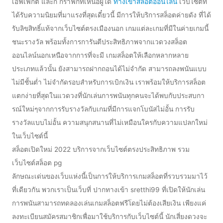
เอฟเฟกต์ และก็ กราฟิกที่เหนือผู้ใด
ทางเข้าสล็อตออนไลน์
เว็บไซต์ที่
ได้รับความนิยมที่มาแรงที่สุดเดี๋ยวนี้ มีการให้บริการสล็อตค่ายดัง ที่ได้
รับลิขสิทธิ์แท้จากเว็บไซต์ตรงเมืองนอก เกมแต่ละเกมที่มีในค่ายเกมนี้
ชนะรางวัล พร้อมทั้งการการันตีประสิทธิภาพจากแวดวงสล็อต
ออนไลน์นอกเหนือจากการที่จะมี เกมสล็อตให้เลือกหลากหลาย
ประเภทแล้วนั้น ยังสามารถฝากถอนได้ไม่จำกัด สามารถลงพนันแบบ
ไม่มีชั้นต่ำ ไม่จำกัดรอบสำหรับการเบิกเงิน เราพร้อมให้บริการสล็อต
แตกง่ายที่สุดในแวดวงที่นักเล่นการพนันทุกคนจะได้พบกับประสบกา
รณ์ใหม่ๆจากการรับรางวัลกับเกมที่มีการแจกโบนัสไม่อั้น การรับ
รางวัลแบบไม่อั้น ความสนุกสนานที่ไม่เหมือนใครกับความแปลกใหม่
ในเว็บไซต์นี้
สล็อตเปิดใหม่ 2022 บริการจากเว็บไซต์ตรงประสิทธิภาพ รวม
เว็บไซต์สล็อต pg
ลักษณะเด่นของเว็บแห่งนี้เป็นการให้บริการเกมสล็อตที่รวบรวมมาไว้
ที่เดียวกัน พวกเราเป็นเว็บที่ ปากทางเข้า sretthi99 ที่เปิดให้นักเล่น
การพนันสามารถทดลองเล่นเกมสล็อตฟรีโดยไม่ต้องเสียเงิน เพียงแค่
ลงทะเบียนสมัครสมาชิกเพื่อมาใช้บริการกับเว็บไซต์นี้ นักเสี่ยงดวงจะ