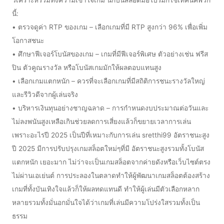
วิเคราะห์รวมทั้งความเข้าใจเกม นักปั่นสล็อตมือโปรมักใช้เทคนิคพวก
นี้:
• ตรวจดูค่า RTP ของเกม – เลือกเกมที่มี RTP สูงกว่า 96% เพื่อเพิ่ม
โอกาสชนะ
• ศึกษาฟีเจอร์โบนัสของเกม – เกมที่มีฟีเจอร์พิเศษ ตัวอย่างเช่น ฟรีส
ปิน ตัวคูณรางวัล หรือโบนัสเกมมักให้ผลตอบแทนสูง
• เลือกเกมแตกหนัก – ควรที่จะเลือกเกมที่มีสถิติการชนะรางวัลใหญ่
และรีวิวดีจากผู้เล่นจริง
• บริหารเงินทุนอย่างชาญฉลาด – การกำหนดงบประมาณต่อวันและ
ไม่ลงพนันสูงเหลือเกินช่วยลดการเสี่ยงแล้วก็ขยายเวลาการเล่น
เพราะอะไรปี 2025 เป็นปีที่เหมาะกับการเล่น sretthi99 อัตราชนะสูง
ปี 2025 มีการปรับปรุงเกมสล็อตใหม่ๆที่มี อัตราชนะสูงรวมทั้งโบนัส
แตกหนัก เยอะมาก ไม่ว่าจะเป็นเกมสล็อตจากค่ายดังหรือเว็บไซต์ตรง
ไม่ผ่านเอเย่นต์ การประลองในตลาดทำให้ผู้พัฒนาเกมสล็อตต้องสร้าง
เกมที่ทั้งบันเทิงใจแล้วก็ให้ผลทดแทนดี ทำให้ผู้เล่นมีตัวเลือกหลาก
หลายรวมทั้งมั่นอกมั่นใจได้ว่าเกมที่เล่นมีความโปร่งใสรวมทั้งเป็น
ธรรม