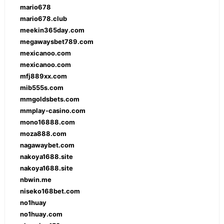
mario678
mario678.club
meekin365day.com
megawaysbet789.com
mexicanoo.com
mexicanoo.com
mfj889xx.com
mib555s.com
mmgoldsbets.com
mmplay-casino.com
mono16888.com
moza888.com
nagawaybet.com
nakoya1688.site
nakoya1688.site
nbwin.me
niseko168bet.com
no1huay
no1huay.com