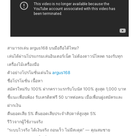
สามารถเล่น argus168 บนมือถือได้ไหม?
เล่นได้ผ่านโปรแกรมเล่นอินเตอร์เน็ต ไม่ต้องดาวน์โหลด รองรับทุก
เครื่องไม้เครื่องมือ
ตัวอย่างโปรโมชั่นเด่นใน
argus168
ชื่อโปรโมชั่น เนื้อหา
สมัครใหม่รับ 100% ฝากคราวแรกรับโบนัส 100% สูงสุด 1,000 บาท
ชี้แนะเพื่อนพ้อง รับเครดิตฟรี 50 บาทต่อคน เมื่อเพื่อนฝูงสมัครและ
ฝากเงิน
คืนยอดเสีย 5% คืนยอดเสียประจำสัปดาห์สูงสุด 5%
รีวิวจากผู้ใช้งานจริง
“ระบบไวจริง ได้เงินจริง ถอนเร็ว ไม่มีสะดุด” — คุณสมชาย