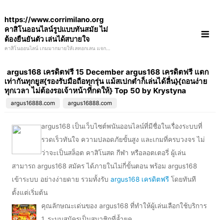
Skip
https://www.corrimilano.org
to
คาสิโนออนไลน์รูปแบบทันสมัย ไม่
content
ต้องยืนยันตัว เล่นได้สบายใจ
คาสิโนออนไลน์ เกมมากมายให้เลทอกเลน แจก
เครดิตกันทุกๆวัน ฝากขั้นต่ำ 0 บาท
corrimilano.org – corrimilano Resources and
Information.
argus168 เครดิตฟรี 15 December argus168 เครดิตฟรี แตก
เท่ากันทุกยูส{รองรับมือถือทุกรุ่น แม้สเปกต่ำก็เล่นได้ลื่น}{ถอนง่าย
ทุกเวลา ไม่ต้องรอเจ้าหน้าที่กดให้} Top 50 by Krystyna
argus16888.com
argus16888.com
argus168 เป็นเว็บไซต์พนันออนไลน์ที่มีชื่อในเรื่องระบบที่
รวดเร็วทันใจ ความปลอดภัยขั้นสูง และเกมที่ครบวงจร ไม่
ว่าจะเป็นสล็อต คาสิโนสด กีฬา หรือลอตเตอรี่ ผู้เล่น
สามารถ argus168 สมัคร ได้ภายในไม่กี่ขั้นตอน พร้อม argus168
เข้าระบบ อย่างง่ายดาย รวมทั้งรับ
argus168 เครดิตฟรี
โดยทันที
ตั้งแต่เริ่มต้น
คุณลักษณะเด่นของ argus168 ที่ทำให้ผู้เล่นเลือกใช้บริการ
1. ระบบสมัครเป็นสมาชิกที่ล้ำยุค