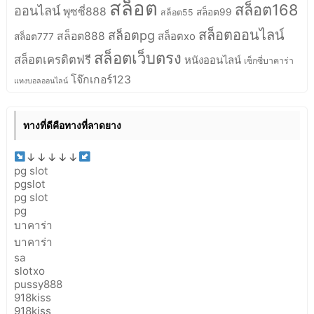
สล็อต
สล็อต168
ออนไลน์
พุซซี่888
สล็อต99
สล็อต55
สล็อตออนไลน์
สล็อตpg
สล็อต888
สล็อตxo
สล็อต777
สล็อตเว็บตรง
สล็อตเครดิตฟรี
หนังออนไลน์
เซ็กซี่บาคาร่า
โจ๊กเกอร์123
แทงบอลออนไลน์
ทางที่ดีคือทางที่ลาดยาง
↓↓↓↓↓
pg slot
pgslot
pg slot
pg
บาคาร่า
บาคาร่า
sa
slotxo
pussy888
918kiss
918kiss