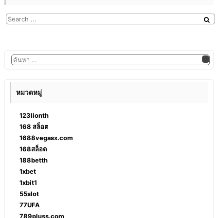
หมวดหมู่
123lionth
168 สล็อต
1688vegasx.com
168สล็อต
188betth
1xbet
1xbit1
55slot
77UFA
789pluss.com