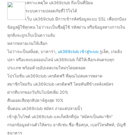
เพราะเหตุใด uk369club ถึงเป็นที่นิยม
ระบบความปลอดภัยที่ไว้ใจได้
เว็บ uk369club มีการเข้ารหัสข้อมูลแบบ SSL เพื่อปกป้อง
ข้อมูลผู้ใช้ทุกคน ไม่ว่าจะเป็นชื่อผู้ใช้ รหัสผ่าน หรือข้อมูลทางการเงิน
ทุกสิ่งจะถูกเก็บเป็นความลับ
หลากหลายเกมให้เลือก
ไม่ว่าจะเป็นสล็อต, บาคาร่า,
uk369club เข้าสู่ระบบ
รูเล็ต, เกมยิง
ปลา หรือแทงบอลออนไลน์ uk369club ก็มีให้เลือกเล่นครบทุก
ประเภท พร้อมด้วยอัปเดตเกมใหม่ๆโดยตลอด
โปรโมชั่น uk369club เครดิตฟรี ที่คุณไม่สมควรพลาด
สมาชิกใหม่รับ uk369club เครดิตฟรี โดยทันทีข้างหลังสมัคร
ฝากทีแรกของวันรับโบนัสเพิ่ม 20%
คืนยอดเสียทุกสัปดาห์สูงสุด 10%
ขั้นตอน uk369club สมัคร ง่ายแค่ปลายนิ้ว
เข้าสู่เว็บไซต์ uk369club และก็คลิกที่ปุ่ม “สมัครเป็นสมาชิก”
กรอกข้อมูลส่วนตัวให้ครบ อาทิเช่น ชื่อ-ชื่อสกุล, เบอร์โทรศัพท์, บัญชี
ธนาคาร