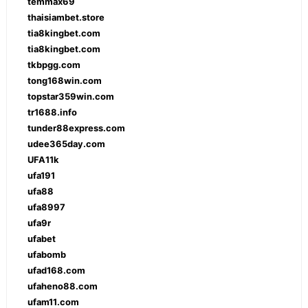
temmax69
thaisiambet.store
tia8kingbet.com
tia8kingbet.com
tkbpgg.com
tong168win.com
topstar359win.com
tr1688.info
tunder88express.com
udee365day.com
UFA11k
ufa191
ufa88
ufa8997
ufa9r
ufabet
ufabomb
ufad168.com
ufaheno88.com
ufam11.com