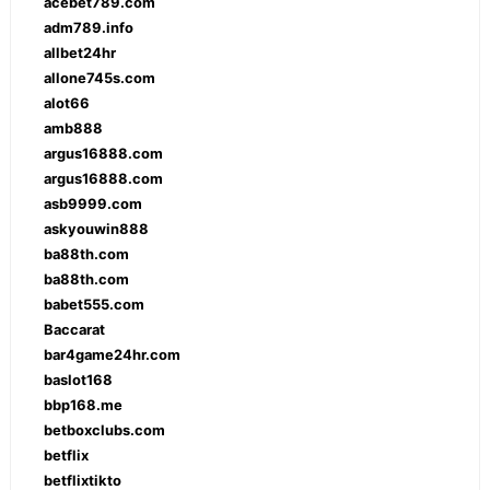
acebet789.com
adm789.info
allbet24hr
allone745s.com
alot66
amb888
argus16888.com
argus16888.com
asb9999.com
askyouwin888
ba88th.com
ba88th.com
babet555.com
Baccarat
bar4game24hr.com
baslot168
bbp168.me
betboxclubs.com
betflix
betflixtikto