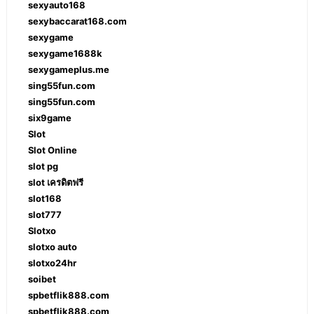
sexyauto168
sexybaccarat168.com
sexygame
sexygame1688k
sexygameplus.me
sing55fun.com
sing55fun.com
six9game
Slot
Slot Online
slot pg
slot เครดิตฟรี
slot168
slot777
Slotxo
slotxo auto
slotxo24hr
soibet
spbetflik888.com
spbetflik888.com