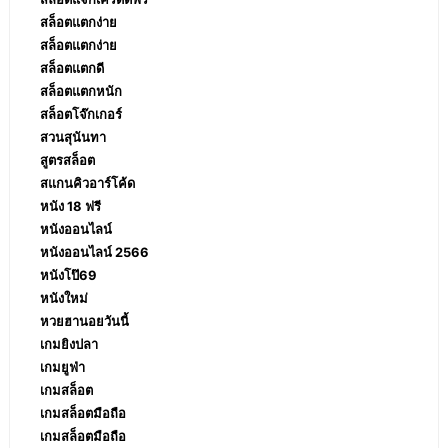
สล็อตแตกง่าย
สล็อตแตกง่าย
สล็อตแตกดี
สล็อตแตกหนัก
สล็อตโจ๊กเกอร์
สวนสุนันทา
สูตรสล็อต
สแกนคิวอาร์โค้ด
หนัง 18 ฟรี
หนังออนไลน์
หนังออนไลน์ 2566
หนังโป๊69
หนังใหม่
หวยฮานอยวันนี้
เกมยิงปลา
เกมยูฟ่า
เกมสล็อต
เกมสล็อตมือถือ
เกมสล็อตมือถือ