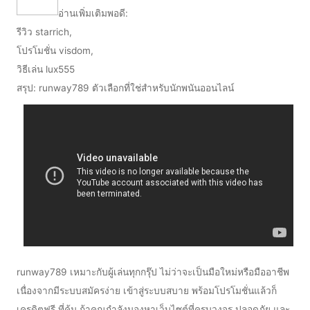
อ่านเพิ่มเติมพอดี:
รีวิว starrich,
โปรโมชั่น visdom,
วิธีเล่น lux555
สรุป: runway789 ตัวเลือกที่ใช่สำหรับนักพนันออนไลน์
runway789 เหมาะกับผู้เล่นทุกกรุ๊ป ไม่ว่าจะเป็นมือใหม่หรือมืออาชีพ
เนื่องจากมีระบบสมัครง่าย เข้าสู่ระบบสบาย พร้อมโปรโมชั่นแล้วก็
เครดิตฟรี ที่คุ้ม ถ้าคุณกำลังมองหาเว็บไซต์ที่ครบวงจร ปลอดภัย และ