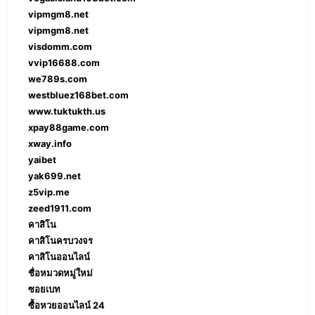
vipmgm8.net
vipmgm8.net
visdomm.com
vvip16688.com
we789s.com
westbluez168bet.com
www.tuktukth.us
xpay88game.com
xway.info
yaibet
yak699.net
z5vip.me
zeed1911.com
คาสิโน
คาสิโนครบวงจร
คาสิโนออนไลน์
ชื่อหมวดหมู่ใหม่
ซอยเบท
ซื้อหวยออนไลน์ 24