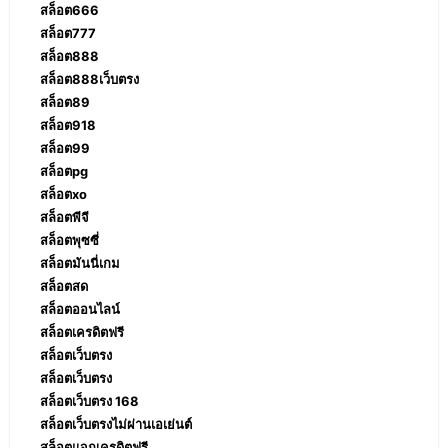
สล็อต666
สล็อต777
สล็อต888
สล็อต888เว็บตรง
สล็อต89
สล็อต918
สล็อต99
สล็อตpg
สล็อตxo
สล็อตพีจี
สล็อตพุซซี่
สล็อตมันนี่เกม
สล็อตสด
สล็อตออนไลน์
สล็อตเครดิตฟรี
สล็อตเว็บตรง
สล็อตเว็บตรง
สล็อตเว็บตรง 168
สล็อตเว็บตรงไม่ผ่านเอเย่นต์
สล็อตแจกเครดิตฟรี