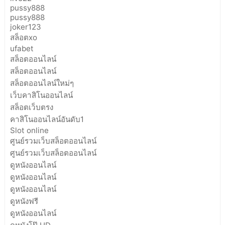
pussy888
pussy888
joker123
สล็อตxo
ufabet
สล็อตออนไลน์
สล็อตออนไลน์
สล็อตออนไลน์ใหม่ๆ
เว็บคาสิโนออนไลน์
สล็อตเว็บตรง
คาสิโนออนไลน์อันดับ1
Slot online
ศูนย์รวมเว็บสล็อตออนไลน์
ศูนย์รวมเว็บสล็อตออนไลน์
ดูหนังออนไลน์
ดูหนังออนไลน์
ดูหนังออนไลน์
ดูหนังฟรี
ดูหนังออนไลน์