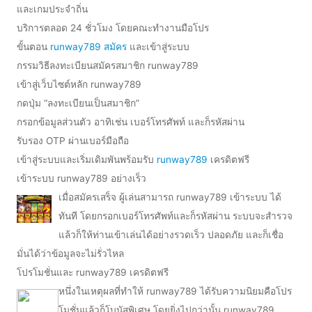
และเกมประจำถิ่น
บริการตลอด 24 ชั่วโมง โดยคณะทำงานมือโปร
ขั้นตอน
runway789 สมัคร
และเข้าสู่ระบบ
กรรมวิธีลงทะเบียนสมัครสมาชิก runway789
เข้าสู่เว็บไซต์หลัก runway789
กดปุ่ม “ลงทะเบียนเป็นสมาชิก”
กรอกข้อมูลส่วนตัว อาทิเช่น เบอร์โทรศัพท์ และก็รหัสผ่าน
รับรอง OTP ผ่านเบอร์มือถือ
เข้าสู่ระบบและเริ่มเดิมพันพร้อมรับ
runway789
เครดิตฟรี
เข้าระบบ runway789 อย่างเร็ว
เมื่อสมัครเสร็จ ผู้เล่นสามารถ runway789 เข้าระบบ ได้
ทันที โดยกรอกเบอร์โทรศัพท์และก็รหัสผ่าน ระบบจะสำรวจ
แล้วก็ให้ท่านเข้าเล่นได้อย่างรวดเร็ว ปลอดภัย และก็เชื่อ
มั่นได้ว่าข้อมูลจะไม่รั่วไหล
โปรโมชั่นและ runway789 เครดิตฟรี
หนึ่งในเหตุผลที่ทำให้ runway789 ได้รับความนิยมคือโปร
โมชั่นแล้วก็โบนัสพิเศษ โดยยิ่งไปกว่านั้น runway789