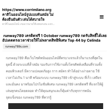
Skip
https://www.corrimilano.org
to
คาสิโนออนไลน์รูปแบบทันสมัย ไม่
content
ต้องยืนยันตัว เล่นได้สบายใจ
คาสิโนออนไลน์ เกมมากมายให้เลทอกเลน แจก
เครดิตกันทุกๆวัน ฝากขั้นต่ำ 0 บาท
corrimilano.org – corrimilano Resources and
Information.
runway789 เครดิตฟรี 1 October runway789 กดรับสิทธิ์ได้เลย
อัปเดตตรงเวลาช่วยให้ไม่พลาดสิทธิพิเศษ Top 44 by Celinda
runway789s.com
runway789 คือเว็บไซต์พนันออนไลน์ที่ครบวงจรแล้วก็มาแรงที่สุดใน
ยุคนี้ ด้วยระบบที่ล้ำสมัย รองรับการใช้งานทั้งโทรศัพท์เคลื่อนที่รวมทั้ง
คอมพิวเตอร์ มีความปลอดภัยสูง การ สมัคร ทำได้อย่างง่ายดาย ใช้
เวลาไม่เกิน 1 นาที พร้อมระบบ runway789 เข้าสู่ระบบ ที่เร็ว เสถียร
และมั่นคง มาพร้อมโปรโมชั่นพิเศษ runway789 เครดิตฟรี ที่แจกให้ผู้
เล่นทุกคนโดยตลอด ทำให้คุณสนุกและก็คุ้มค่ากับทุกการพนัน
จุดแข็งของ runway789 ที่ควรรู้