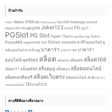
ป้ายกำกับ
918Kiss
188bet
faro168
fullslotpg
funny18
1xbet
918kissauto
Joker123
PG
hengjing168
happy168
live22
pg77
PGSlot
PG Slot
Pgslot เว็บตรง
pg เว็บตรง
pgสล็อต
Slotxo
Pussy888
คาสิโนออนไลน์
sretthi99
ดู
sagame168
Slot
บาคาร่า
บาคาร่า
หนังออนไลน์
ทางเข้าpg
บาคาร่า168
สล็อต
สล็อต168
ออนไลน์
พุซซี่888
สล็อต99
สล็อต55
สล็อตออนไลน์
สล็อตpg
สล็อต888
สล็อตxo
สล็อต777
สล็อตเว็บตรง
สล็อตเครดิตฟรี
หนังออนไลน์
เซ็กซี่บาคาร่า
โจ๊กเกอร์123
แทงบอลออนไลน์
ทางที่ดีคือทางที่ลาดยาง