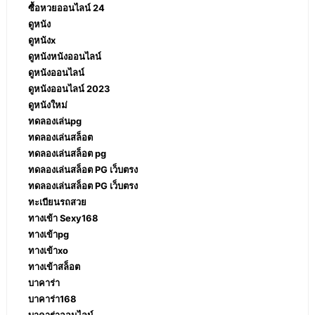
ซื้อหวยออนไลน์ 24
ดูหนัง
ดูหนังx
ดูหนังหนังออนไลน์
ดูหนังออนไลน์
ดูหนังออนไลน์ 2023
ดูหนังใหม่
ทดลองเล่นpg
ทดลองเล่นสล็อต
ทดลองเล่นสล็อต pg
ทดลองเล่นสล็อต PG เว็บตรง
ทดลองเล่นสล็อต PG เว็บตรง
ทะเบียนรถสวย
ทางเข้า Sexy168
ทางเข้าpg
ทางเข้าxo
ทางเข้าสล็อต
บาคาร่า
บาคาร่า168
บาคาร่าออนไลน์