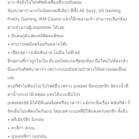
มาก ทั้งยังในโทรศัพท์เคลื่อนที่รวมทั้งคอม
ห้องบาคาร่ามากไม่น้อยเลยทีเดียว มีทั้ง AE Sexy, SA Gaming,
Pretty Gaming, WM Casino แล้วก็อีกหลายเจ้า สามารถเลือกห้อง
ตามจำนวนผู้เล่นpokbet ได้เลย
• มีแผนภูมิแสดงสถิติผลแพ้ชนะ
• สามารถพนันพร้อมกันหลายโต๊ะ
• เลือกจุดวางเดิมพันง่าย ไม่มึน ไม่ดีเลย์
อีกอย่างที่เราถูกใจเป็น มีแปลไทยแจ่มชัดทุกห้อง มือใหม่ไม่ต้องกลัว
มึนงงกับศัพท์บาคาร่า เพราะระบบมันช่วยนำทางให้อย่างยอดเยี่ยม
เลย
สายกีฬาไม่ต้องไปเว็บไซต์อื่น เพราะ pokbet มีครบทุกลีก อัตราน้ำดี
ค่าน้ำประปามีเหตุผล แทงได้แบบมือโปร
pokebet88 มิได้มีดีแค่สล็อตหรือบาคาร่า แม้กระนั้นเรื่อง พนันกีฬา ก็
จัดเต็มไม่แพ้คนใดกันแน่ โดยเฉพาะบอลที่มีให้แทงครบทุกลีก ทั้งยัง:
• พรีเมียร์ลีก อังกฤษ
• ลาลีกา สเปน
• บุนเดสลีกา เยอรมัน