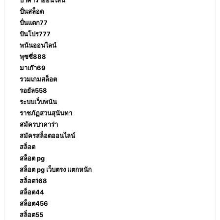
ปั่นสล็อต
ปั่นแตก77
ปันโปร777
พนันออนไลน์
พุซซี่888
มาเก๊า69
รวมเกมสล็อต
รอยัล558
ระบบเว็บพนัน
ราชภัฏสวนสุนันทา
สมัครบาคาร่า
สมัครสล็อตออนไลน์
สล็อต
สล็อต pg
สล็อต pg เว็บตรง แตกหนัก
สล็อต168
สล็อต44
สล็อต456
สล็อต55