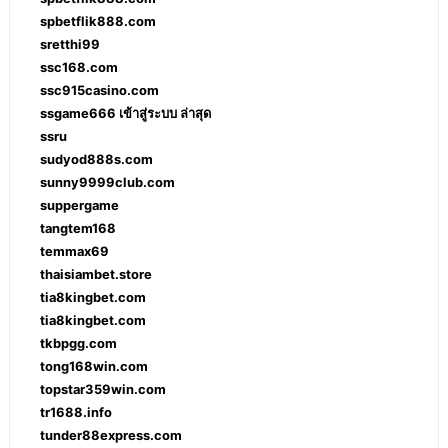
spbetflik888.com
sretthi99
ssc168.com
ssc915casino.com
ssgame666 เข้าสู่ระบบ ล่าสุด
ssru
sudyod888s.com
sunny9999club.com
suppergame
tangtem168
temmax69
thaisiambet.store
tia8kingbet.com
tia8kingbet.com
tkbpgg.com
tong168win.com
topstar359win.com
tr1688.info
tunder88express.com