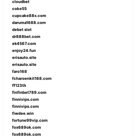
cloudbet
coke55
cupcake88x.com
daruma1688.com
debet slot
dr888bet.com
ek4567.com
enjoy24.fun
erisauto.site
erisauto.site
faro168
fcharoenkit168.com
ff123th
finfinbet789.com
finnivips.com
finnivips.com
fiwdee.win
fortune99vip.com
fox689ok.com
fox689ok.com