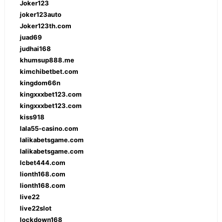
Joker123
joker123auto
Joker123th.com
juad69
judhai168
khumsup888.me
kimchibetbet.com
kingdom66n
kingxxxbet123.com
kingxxxbet123.com
kiss918
lala55-casino.com
lalikabetsgame.com
lalikabetsgame.com
lcbet444.com
lionth168.com
lionth168.com
live22
live22slot
lockdown168