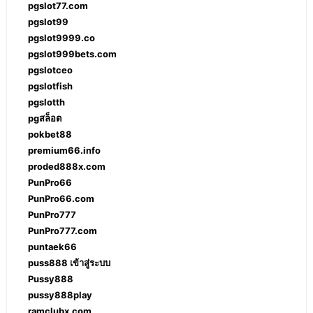
pgslot77.com
pgslot99
pgslot9999.co
pgslot999bets.com
pgslotceo
pgslotfish
pgslotth
pgสล็อต
pokbet88
premium66.info
proded888x.com
PunPro66
PunPro66.com
PunPro777
PunPro777.com
puntaek66
puss888 เข้าสู่ระบบ
Pussy888
pussy888play
ramclubx.com