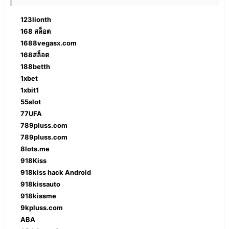
123lionth
168 สล็อต
1688vegasx.com
168สล็อต
188betth
1xbet
1xbit1
55slot
77UFA
789pluss.com
789pluss.com
8lots.me
918Kiss
918kiss hack Android
918kissauto
918kissme
9kpluss.com
ABA