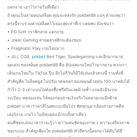
แตกง่าย เอาไว้ภายในที่เดียว
ถ้าคุณเป็นสายหมุนสล็อต คุณจะหลงรัก pokbet88 แน่ๆ ด้วยเหตุว่า
ตรงนี้รวบรวมค่ายสล็อตไว้เยอะสุดเท่าที่เราเคยพบ ดังเช่นว่า
• PG Soft กราฟิกสวย แตกง่าย
• Joker Gaming สายคลาสสิกจะต้องชอบ
• Pragmatic Play เกมใหม่มาก
• JILI, CQ9,
pokbet
Red Tiger, Spadegaming และอีกมากมาย
จุดเด่น ของสล็อต pokbet88 คือ อัปเดตเกมใหม่ไวมากมาย พวกเรา
เห็นเกมใหม่ใน TikTok ปุ๊บ อีกไม่กี่วันก็มีให้เล่นแล้วตรงนี้ รวมทั้งที่
สำคัญคือ ไม่ล็อคยูส ไม่ปรับเรตหลอก ลองหมุนด้วยทุน 100 บาทยังได้
กำไร 2-3 เท่าแบบไม่ต้องซื้อฟรีสปินเลยด้วยซ้ำ แถมยังมีระบบ
ระเบียบ ทดลองเล่น ให้ลองก่อนจ่ายเงินจริงในหลายเกมอีกด้วย
pokbet บาคาร่าคาสิโนสดแบบมือโปร ชัดทุกมุม กล้องถ่ายภาพดีล
เลอร์งาม เกมไว ไม่มีสะดุดแม้กระทั้งตาเดียว
คนที่ชอบเล่นบาคาร่าจะรู้ว่า ความคมชัดของภาพ + ความเสถียรภาพ
ของระบบ สำคัญเพียงใด pokebet88 ทำที่ตรงนี้ออกมาได้ดิบได้ดี