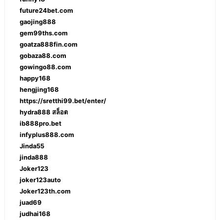
future24bet.com
gaojing888
gem99ths.com
goatza888fin.com
gobaza88.com
gowingo88.com
happy168
hengjing168
https://sretthi99.bet/enter/
hydra888 สล็อต
ib888pro.bet
infyplus888.com
Jinda55
jinda888
Joker123
joker123auto
Joker123th.com
juad69
judhai168