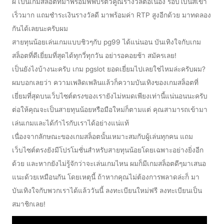
ผี เป็นเกมสล็อตที่มาพร้อมฟีพบร์ตัวคูณรางวัลต่อเนื่อง รอบโบนัสเข้า
เร็วมาก แถมชำระเงินรางวัลดี มาพร้อมค่า RTP สูงอีกด้วย มาทดลอง
กันได้เลยนะครับผม
สายทุนน้อยเล่นเกมแบบชิวๆกับ pg99 ได้แน่นอน บันเทิงใจกับเกม
สล็อตที่ดีเยี่ยมที่สุดได้ทุกวี่ทุกวัน อย่ารอคอยช้า สมัครเลย!
เป็นยังไงบ้างนะครับ เกม pgslot ยอดเยี่ยมไปเลยใช่ไหมล่ะครับผม?
ผมบอกเลยว่า ความเพลิดเพลินแล้วก็ความบันเทิงของเกมสล็อตที่
เยี่ยมที่สุดบนเว็บไซต์ตรงของเรายังไม่หมดเพียงเท่านี้แน่นอนนะครับ
ต่อให้คุณจะเป็นสายทุนน้อยหรือมือใหม่ก็ตามแต่ คุณสามารถเข้ามา
เล่นเกมและได้กำไรกับเราได้อย่างแน่แท้
เนื่องจากลักษณะของเกมสล็อตนั้นเหมาะสมกับผู้เล่นทุกคน แถม
เว็บไซต์ตรงยังมีโปรโมชั่นสำหรับสายทุนน้อยโดยเฉพาะอย่างยิ่งอีก
ด้วย และหากยังไม่รู้จักว่าจะเล่นเกมไหน ผมก็มีเกมสล็อตดีๆมาเสนอ
แนะด้วยเหมือนกัน โดยเหตุนี้ ถ้าหากคุณไม่ต้องการพลาดล่ะก็ มา
บันเทิงใจกับพวกเราได้แล้ววันนี้ ลงทะเบียนใหม่ฟรี ลงทะเบียนเป็น
สมาชิกเลย!