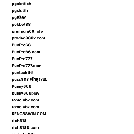
pgslotfish
pgslotth
pgสล็อต
pokbet88
premium66.info
proded888x.com
PunPro66
PunPro66.com
PunPro777
PunPro777.com
puntaek66
puss888 เข้าสู่ระบบ
Pussy888
pussy888play
ramclubx.com
ramclubx.com
RENO88WIN.COM
rich818
rich8188.com