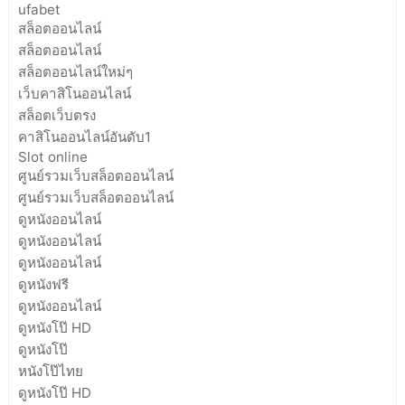
ufabet
สล็อตออนไลน์
สล็อตออนไลน์
สล็อตออนไลน์ใหม่ๆ
เว็บคาสิโนออนไลน์
สล็อตเว็บตรง
คาสิโนออนไลน์อันดับ1
Slot online
ศูนย์รวมเว็บสล็อตออนไลน์
ศูนย์รวมเว็บสล็อตออนไลน์
ดูหนังออนไลน์
ดูหนังออนไลน์
ดูหนังออนไลน์
ดูหนังฟรี
ดูหนังออนไลน์
ดูหนังโป๊ HD
ดูหนังโป๊
หนังโป๊ไทย
ดูหนังโป๊ HD