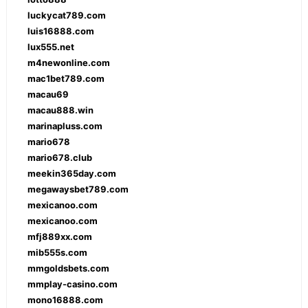
luckycat789.com
luis16888.com
lux555.net
m4newonline.com
mac1bet789.com
macau69
macau888.win
marinapluss.com
mario678
mario678.club
meekin365day.com
megawaysbet789.com
mexicanoo.com
mexicanoo.com
mfj889xx.com
mib555s.com
mmgoldsbets.com
mmplay-casino.com
mono16888.com