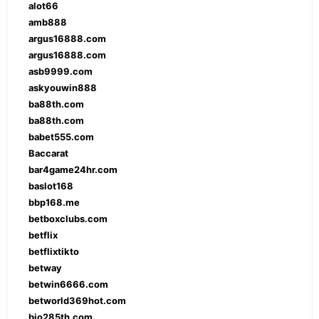
alot66
amb888
argus16888.com
argus16888.com
asb9999.com
askyouwin888
ba88th.com
ba88th.com
babet555.com
Baccarat
bar4game24hr.com
baslot168
bbp168.me
betboxclubs.com
betflix
betflixtikto
betway
betwin6666.com
betworld369hot.com
bio285th.com