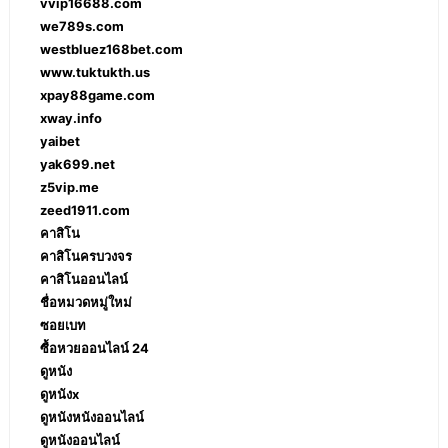
vvip16688.com
we789s.com
westbluez168bet.com
www.tuktukth.us
xpay88game.com
xway.info
yaibet
yak699.net
z5vip.me
zeed1911.com
คาสิโน
คาสิโนครบวงจร
คาสิโนออนไลน์
ชื่อหมวดหมู่ใหม่
ซอยเบท
ซื้อหวยออนไลน์ 24
ดูหนัง
ดูหนังx
ดูหนังหนังออนไลน์
ดูหนังออนไลน์