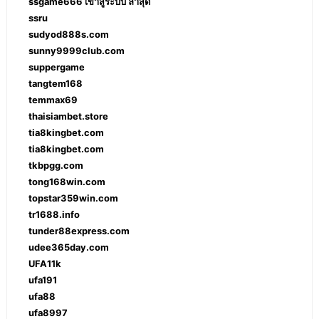
ssgame666 เข้าสู่ระบบ ล่าสุด
ssru
sudyod888s.com
sunny9999club.com
suppergame
tangtem168
temmax69
thaisiambet.store
tia8kingbet.com
tia8kingbet.com
tkbpgg.com
tong168win.com
topstar359win.com
tr1688.info
tunder88express.com
udee365day.com
UFA11k
ufa191
ufa88
ufa8997