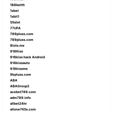
188betth
1xbet
1xbit1
55slot
77UFA
789pluss.com
789pluss.com
8lots.me
918Kiss
918kiss hack Android
918kissauto
918kissme
9kpluss.com
ABA
ABAGroup2
acebet789.com
adm789.info
allbet24hr
allone745s.com