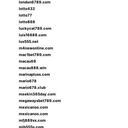
london6789.com
lotto432
lotto77
lotto888
luckycat789.com
luis16888.com
lux555.net
m4newonline.com
mac1bet789.com
macau69
macau888.win
marinapluss.com
mario678
mario678.club
meekin365day.com
megawaysbet789.com
mexicanoo.com
mexicanoo.com
mfj889xx.com
mib555s.com