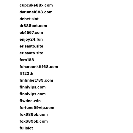
cupcake88x.com
daruma1688.com
debet slot
dr888bet.com
ek4567.com
enjoy24.fun
erisauto.site
erisauto.site
faro168
fcharoenkit168.com
ff123th
finfinbet789.com
finnivips.com
finnivips.com
fiwdee.win
fortune99vip.com
fox689ok.com
fox689ok.com
fullslot