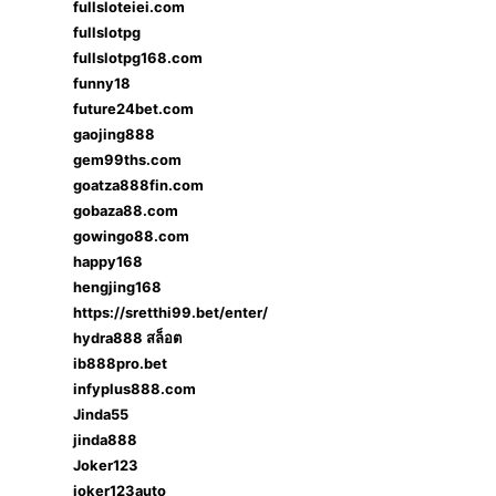
fullsloteiei.com
fullslotpg
fullslotpg168.com
funny18
future24bet.com
gaojing888
gem99ths.com
goatza888fin.com
gobaza88.com
gowingo88.com
happy168
hengjing168
https://sretthi99.bet/enter/
hydra888 สล็อต
ib888pro.bet
infyplus888.com
Jinda55
jinda888
Joker123
joker123auto