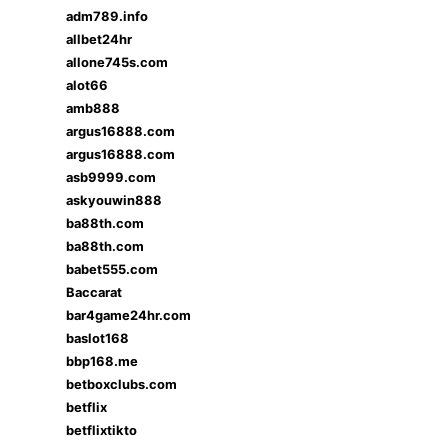
adm789.info
allbet24hr
allone745s.com
alot66
amb888
argus16888.com
argus16888.com
asb9999.com
askyouwin888
ba88th.com
ba88th.com
babet555.com
Baccarat
bar4game24hr.com
baslot168
bbp168.me
betboxclubs.com
betflix
betflixtikto