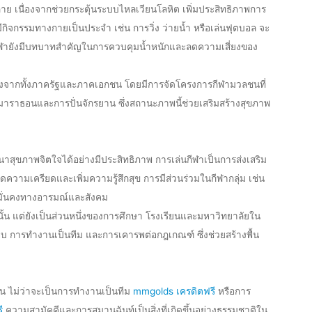
งกาย เนื่องจากช่วยกระตุ้นระบบไหลเวียนโลหิต เพิ่มประสิทธิภาพการ
กิจกรรมทางกายเป็นประจำ เช่น การวิ่ง ว่ายน้ำ หรือเล่นฟุตบอล จะ
กีฬายังมีบทบาทสำคัญในการควบคุมน้ำหนักและลดความเสี่ยงของ
างจากทั้งภาครัฐและภาคเอกชน โดยมีการจัดโครงการกีฬามวลชนที่
่งมาราธอนและการปั่นจักรยาน ซึ่งสถานะภาพนี้ช่วยเสริมสร้างสุขภาพ
ฒนาสุขภาพจิตใจได้อย่างมีประสิทธิภาพ การเล่นกีฬาเป็นการส่งเสริม
ดความเครียดและเพิ่มความรู้สึกสุข การมีส่วนร่วมในกีฬากลุ่ม เช่น
มมั่นคงทางอารมณ์และสังคม
นั้น แต่ยังเป็นส่วนหนึ่งของการศึกษา โรงเรียนและมหาวิทยาลัยใน
ชอบ การทำงานเป็นทีม และการเคารพต่อกฎเกณฑ์ ซึ่งช่วยสร้างพื้น
ยกัน ไม่ว่าจะเป็นการทำงานเป็นทีม
mmgolds เครดิตฟรี
หรือการ
ี
ความสามัคคีและการสมานฉันท์เป็นสิ่งที่เกิดขึ้นอย่างธรรมชาติใน