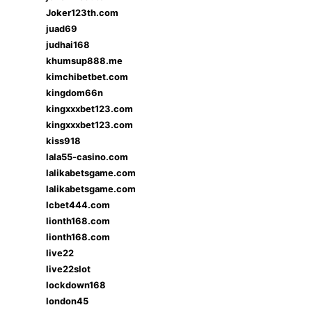
Joker123th.com
juad69
judhai168
khumsup888.me
kimchibetbet.com
kingdom66n
kingxxxbet123.com
kingxxxbet123.com
kiss918
lala55-casino.com
lalikabetsgame.com
lalikabetsgame.com
lcbet444.com
lionth168.com
lionth168.com
live22
live22slot
lockdown168
london45