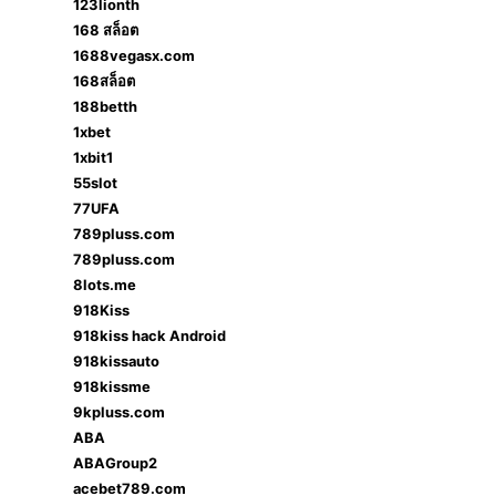
123lionth
168 สล็อต
1688vegasx.com
168สล็อต
188betth
1xbet
1xbit1
55slot
77UFA
789pluss.com
789pluss.com
8lots.me
918Kiss
918kiss hack Android
918kissauto
918kissme
9kpluss.com
ABA
ABAGroup2
acebet789.com