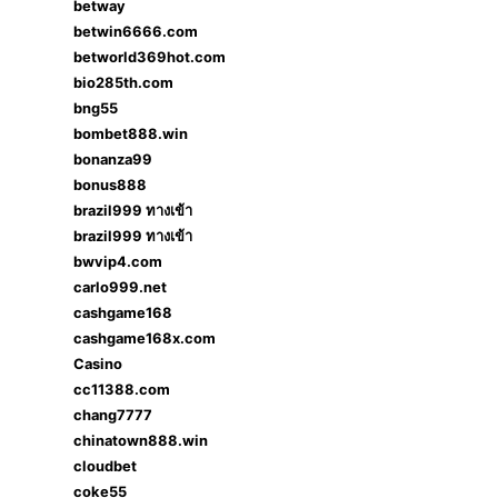
betway
betwin6666.com
betworld369hot.com
bio285th.com
bng55
bombet888.win
bonanza99
bonus888
brazil999 ทางเข้า
brazil999 ทางเข้า
bwvip4.com
carlo999.net
cashgame168
cashgame168x.com
Casino
cc11388.com
chang7777
chinatown888.win
cloudbet
coke55