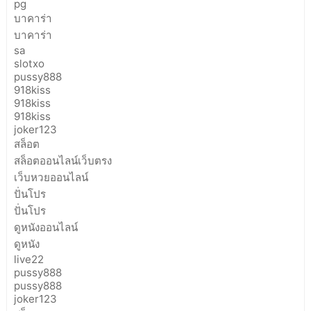
pg
บาคาร่า
บาคาร่า
sa
slotxo
pussy888
918kiss
918kiss
918kiss
joker123
สล็อต
สล็อตออนไลน์เว็บตรง
เว็บหวยออนไลน์
ปั่นโปร
ปั่นโปร
ดูหนังออนไลน์
ดูหนัง
live22
pussy888
pussy888
joker123