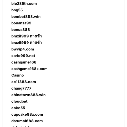
bio285th.com
bng55
bombet888.win
bonanza99
bonus888
brazil999 ทางเข้า
brazil999 ทางเข้า
bwvip4.com
carlo999.net
cashgame168
cashgame168x.com
Casino
cc11388.com
chang7777
chinatown888.win
cloudbet
coke55
cupcake88x.com
daruma1688.com