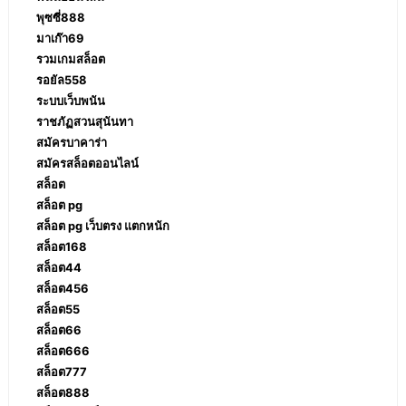
พุซซี่888
มาเก๊า69
รวมเกมสล็อต
รอยัล558
ระบบเว็บพนัน
ราชภัฏสวนสุนันทา
สมัครบาคาร่า
สมัครสล็อตออนไลน์
สล็อต
สล็อต pg
สล็อต pg เว็บตรง แตกหนัก
สล็อต168
สล็อต44
สล็อต456
สล็อต55
สล็อต66
สล็อต666
สล็อต777
สล็อต888