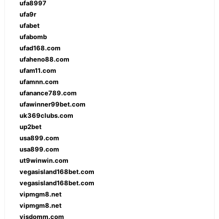
ufa8997
ufa9r
ufabet
ufabomb
ufad168.com
ufaheno88.com
ufam11.com
ufamnn.com
ufanance789.com
ufawinner99bet.com
uk369clubs.com
up2bet
usa899.com
usa899.com
ut9winwin.com
vegasisland168bet.com
vegasisland168bet.com
vipmgm8.net
vipmgm8.net
visdomm.com