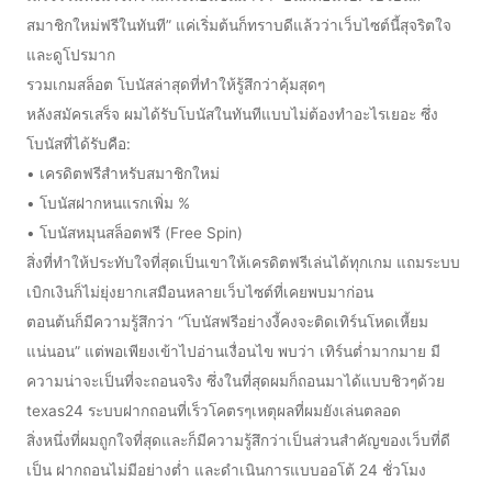
สมาชิกใหม่ฟรีในทันที” แค่เริ่มต้นก็ทราบดีแล้วว่าเว็บไซต์นี้สุจริตใจ
และดูโปรมาก
รวมเกมสล็อต โบนัสล่าสุดที่ทำให้รู้สึกว่าคุ้มสุดๆ
หลังสมัครเสร็จ ผมได้รับโบนัสในทันทีแบบไม่ต้องทำอะไรเยอะ ซึ่ง
โบนัสที่ได้รับคือ:
• เครดิตฟรีสำหรับสมาชิกใหม่
• โบนัสฝากหนแรกเพิ่ม %
• โบนัสหมุนสล็อตฟรี (Free Spin)
สิ่งที่ทำให้ประทับใจที่สุดเป็นเขาให้เครดิตฟรีเล่นได้ทุกเกม แถมระบบ
เบิกเงินก็ไม่ยุ่งยากเสมือนหลายเว็บไซต์ที่เคยพบมาก่อน
ตอนต้นก็มีความรู้สึกว่า “โบนัสฟรีอย่างงี้คงจะติดเทิร์นโหดเหี้ยม
แน่นอน” แต่พอเพียงเข้าไปอ่านเงื่อนไข พบว่า เทิร์นต่ำมากมาย มี
ความน่าจะเป็นที่จะถอนจริง ซึ่งในที่สุดผมก็ถอนมาได้แบบชิวๆด้วย
texas24 ระบบฝากถอนที่เร็วโคตรๆเหตุผลที่ผมยังเล่นตลอด
สิ่งหนึ่งที่ผมถูกใจที่สุดและก็มีความรู้สึกว่าเป็นส่วนสำคัญของเว็บที่ดี
เป็น ฝากถอนไม่มีอย่างต่ำ และดำเนินการแบบออโต้ 24 ชั่วโมง