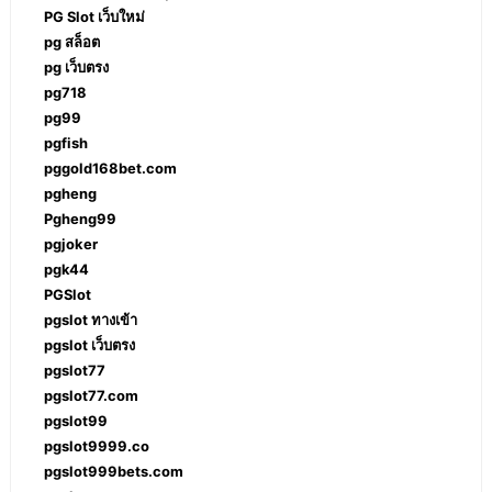
PG Slot เว็บใหม่
pg สล็อต
pg เว็บตรง
pg718
pg99
pgfish
pggold168bet.com
pgheng
Pgheng99
pgjoker
pgk44
PGSlot
pgslot ทางเข้า
pgslot เว็บตรง
pgslot77
pgslot77.com
pgslot99
pgslot9999.co
pgslot999bets.com