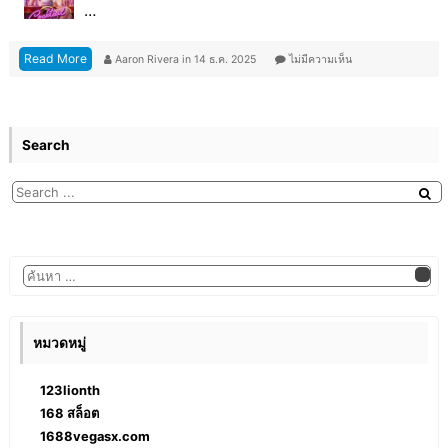
…
Read More
Aaron Rivera
in
14 ธ.ค. 2025
ไม่มีความเห็น
Search
หมวดหมู่
123lionth
168 สล็อต
1688vegasx.com