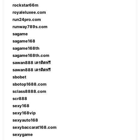
rockstar66m
royaleluxee.com
run24pro.com
runway789s.com
sagame
sagame168
sagame168th
sagame168th.com
sawan888 เครดิตฟรี
sawan888 เครดิตฟรี
sbobet
sbotop1688.com
sclass8888.com
scr888
sexy168
sexy168vip
sexyauto168
sexybaccarat168.com
sexygame