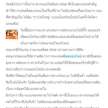
โดยยิ่งไปกว่านั้นการ ฝากถอนไม่มีอย่างน้อย ที่เป็นจุดแปลงสำคัญ
ทำให้การเล่นสล็อตแปลงเป็นเรื่องที่ง่าย ไม่ต้องจัดเตรียมเงินมาก และ
ที่สำคัญเป็น ได้ลุ้น “รางวัลใหญ่” แบบเป็นจริงเป็นจังในครั้งใดก็ตา
มกดสปิน
วันนี้ต้องการจะเล่าประสบการณ์ตรงแบบไม่มีกั๊ก texas24
เผื่อคนใดกันแน่ที่กำลังคิดจะลองเล่นสล็อตออนไลน์ จะได้
เห็นภาพจริงว่ามันน่าสนใจแค่ไหน!
หนแรกที่เริ่มเล่น รวมเกมสล็อต มันช่างง่ายดายกว่าที่คิด
ตอนแรกผมเองก็มีความคิดว่าการจะเล่น
สล็อตออนไลน์
ควรมีขั้นตอน
ยุ่งยาก สมัครยาก ฝากเงินก็วุ่นวาย แต่พอใช้ได้ทดลองจริงๆถึงรู้ดีว่า
มันง่ายยิ่งกว่าเกมออนไลน์บางเกมซะอีก
สิ่งที่ทำให้ชอบใจตั้งแต่เริ่มคือการฝากเงินแบบ ไม่มีขั้นต่ำ แค่มีหลัก
สิบก็เล่นได้แล้ว ไม่ต้องทุกข์ยากลำบากกำเงินหลายร้อยหรือหลายพัน
เริ่มจากน้อยๆได้แบบสบายใจ
ยิ่งไปกว่านั้น ระบบของหลายเว็บไซต์เวลานี้เป็นแบบ ฝากถอนออโต้
กดไม่กี่วินาทีเงินก็เข้า ไม่ต้องรอแอดมินเสมือนยุคเก่าๆ