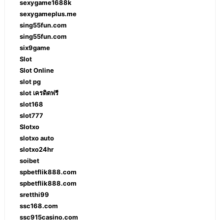
sexygame1688k
sexygameplus.me
sing55fun.com
sing55fun.com
six9game
Slot
Slot Online
slot pg
slot เครดิตฟรี
slot168
slot777
Slotxo
slotxo auto
slotxo24hr
soibet
spbetflik888.com
spbetflik888.com
sretthi99
ssc168.com
ssc915casino.com