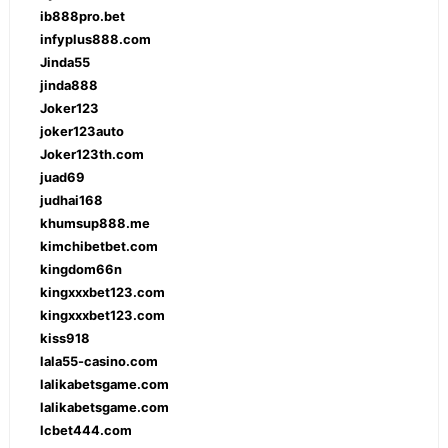
ib888pro.bet
infyplus888.com
Jinda55
jinda888
Joker123
joker123auto
Joker123th.com
juad69
judhai168
khumsup888.me
kimchibetbet.com
kingdom66n
kingxxxbet123.com
kingxxxbet123.com
kiss918
lala55-casino.com
lalikabetsgame.com
lalikabetsgame.com
lcbet444.com