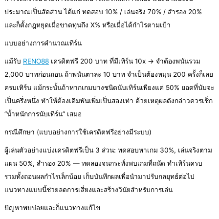
ประมาณเป็นสัดส่วน ได้แก่ ทดสอบ 10% / เล่นจริง 70% / สำรอง 20%
และก็ตั้งกฎหยุดเมื่อขาดทุนถึง X% หรือเมื่อได้กำไรตามเป้า
แบบอย่างการคำนวณเทิร์น
แม้รับ
RENO88
เครดิตฟรี 200 บาท ที่มีเทิร์น 10x → จำต้องพนันรวม
2,000 บาทก่อนถอน ถ้าพนันตาละ 10 บาท จำเป็นต้องหมุน 200 ครั้งก็เลย
ครบเทิร์น แม้กระนั้นถ้าหากเกมบางชนิดนับเทิร์นเพียงแค่ 50% ยอดที่นับจะ
เป็นครึ่งหนึ่ง ทำให้ต้องเดิมพันเพิ่มเป็นสองเท่า ด้วยเหตุผลดังกล่าวควรเช็ก
“น้ำหนักการนับเทิร์น” เสมอ
กรณีศึกษา (แบบอย่างการใช้เครดิตฟรีอย่างมีระบบ)
ผู้เล่นตัวอย่างแบ่งเครดิตฟรีเป็น 3 ส่วน: ทดสอบหาเกม 30%, เล่นจริงตาม
แผน 50%, สำรอง 20% — ทดลองจนกระทั่งพบเกมที่ถนัด ทำเทิร์นครบ
รวมทั้งถอนผลกำไรเล็กน้อย เก็บบันทึกผลเพื่อนำมาปรับกลยุทธ์ต่อไป
แนวทางแบบนี้ช่วยลดการเสี่ยงและสร้างวินัยสำหรับการเล่น
ปัญหาพบบ่อยและก็แนวทางแก้ไข