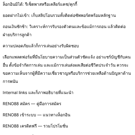
ล็อกอินมิได้: รีเซ็ตพาสหรือเคลียร์แคช/คุกกี้
ยอดฝากไม่เข้า: เก็บสลิปโอนรวมทั้งติดต่อซัพพอร์ตพร้อมหลักฐาน
ถอนเงินชักช้า: วิเคราะห์การรับรองตัวตนและข้อแม้การถอน แล้วติดต่อ
ฝ่ายบริการลูกค้า
ความปลอดภัยแล้วก็การเล่นอย่างรับผิดชอบ
เลือกแพลตฟอร์มที่มีนโยบายความเป็นส่วนตัวชัดแจ้ง อย่าแชร์บัญชีกับคน
อื่น ตั้งข้อจำกัดการเล่น และแม้การเล่นส่งผลเสียต่อชีวิตประจำวัน ควรจะ
ขอความเห็นจากผู้ที่มีความเชี่ยวชาญหรือบริการช่วยเหลือด้านปัญหาด้าน
การพนัน
Internal links และก็ภาพอธิบายที่แนะนำ
RENO88 สมัคร — คู่มือการสมัคร
RENO88 เข้าระบบ — แนวทางล็อกอิน
RENO88 เครดิตฟรี — รวมโปรโมชั่น