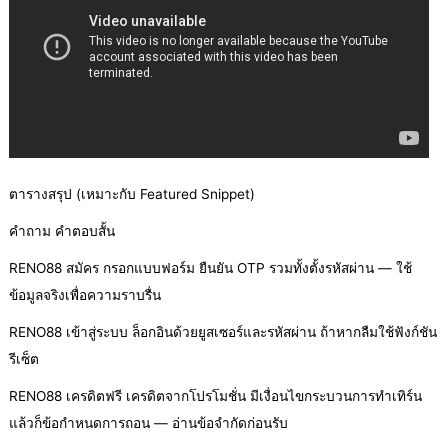
ตารางสรุป (เหมาะกับ Featured Snippet)
คำถาม คำตอบสั้น
RENO88 สมัคร กรอกแบบฟอร์ม ยืนยัน OTP รวมทั้งตั้งรหัสผ่าน — ใช้
ข้อมูลจริงเพื่อความราบรื่น
RENO88 เข้าสู่ระบบ ล็อกอินด้วยยูสเซอร์และรหัสผ่าน ถ้าหากลืมใช้ฟังก์ชัน
รีเซ็ต
RENO88 เครดิตฟรี เครดิตจากโปรโมชั่น มีเงื่อนไขกระบวนการทำเทิร์น
แล้วก็ข้อกำหนดการถอน — อ่านข้อจำกัดก่อนรับ