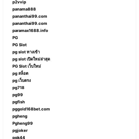
p2vvip
panama888
pananthai99.com
pananthai99.com
paramax1688.info
PG
PG Slot
pg slot ทางเข้า
pg slot เปิดใหม่ล่าสุด
PG Slot เว็บใหม่
pg สล็อต
pg เว็บตรง
pg718
pg99
pgfish
pggold168bet.com
pgheng
Pgheng99
pgjoker
pgk44