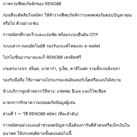
ภาพรวมฟีพบร์หลักของ RENO88
ก่อนที่จะตัดสินใจสมัคร ให้สำรวจฟีพบร์หลักว่าแพลตฟอร์มตอบปัญหาคุณ
หรือไม่ ตัวอย่างเช่น:
การสมัครที่รวดเร็วและแจ่มชัด พร้อมระบบยืนยัน OTP
ระบบฝาก–ถอนอัตโนมัติ รองรับแบงค์ไทยและ e-wallet
โปรโมชั่นมากมายและก็ RENO88 เครดิตฟรี
เกมครบวงจร: สล็อต, บาคาร่า, รูเล็ต, คาสิโนสด รวมทั้งเกมยิงปลา
รองรับมือถือ ใช้งานผ่านโปรแกรมเล่นอินเตอร์เน็ตหรือแอปได้สบาย
ข้างบริการลูกค้าหลากวิถีทาง: แชทสด อีเมล และก็โซเชียล
มาตรการรักษาความปลอดภัยข้อมูลผู้เล่น
ส่วนที่ 1 — วิธี RENO88 สมัคร (ทีละลำดับ)
การสมัครอย่างแม่นยำช่วยลดปัญหาเมื่อต้องการันตีตัวตนหรือเบิกเงินใน
อนาคต ให้ประพฤติตามขั้นตอนต่อไปนี้: