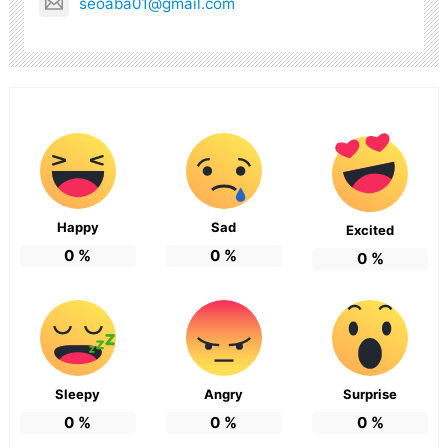
seoaba01@gmail.com
Happy
Sad
Excited
0
%
0
%
0
%
Sleepy
Angry
Surprise
0
%
0
%
0
%