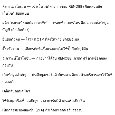
พิจารณาโดเมน — เข้าเว็บไซต์ทางการของ RENO88 เพื่อหลบหลีก
เว็บไซต์เลียนแบบ
คลิก “ลงทะเบียนสมัครสมาชิก” — กรอกชื่อ เบอร์โทร อีเมล รวมทั้งข้อมูล
บัญชี (ถ้าเกิดต้อง)
ยืนยันตัวตน — ใส่รหัส OTP ที่ส่งให้ทาง SMS/อีเมล
ตั้งรหัสผ่าน — เลือกรหัสที่แข็งแรงและไม่ใช้ซ้ำกับบัญชีอื่น
วิเคราะห์โปรโมชั่น — ถ้าอยากได้รับ RENO88 เครดิตฟรี อ่านข้อตกลง
ก่อนรับ
เก็บข้อมูลสำคัญ — บันทึกยูสเซอร์แล้วก็หนทางติดต่อข้างบริการเอาไว้ในที่
ปลอดภัย
เคล็ดลับตอนสมัคร
ใช้ข้อมูลจริงเพื่อลดปัญหาเวลาการันตีตัวตนหรือเบิกเงิน
เปิดการรับรองสองชั้น (2FA) ถ้าเกิดแพลตฟอร์มรองรับ