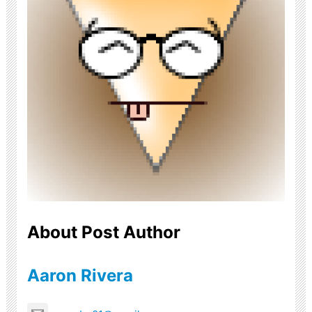
About Post Author
Aaron Rivera