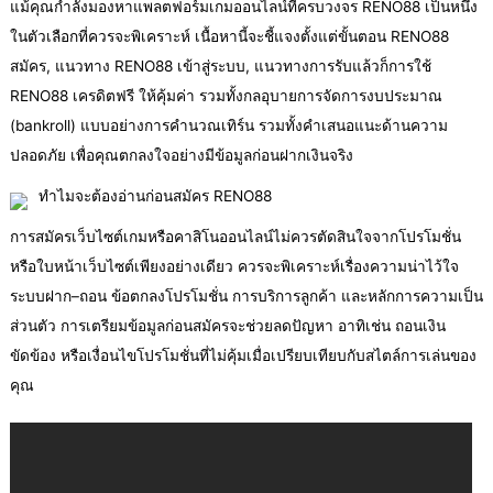
แม้คุณกำลังมองหาแพลตฟอร์มเกมออนไลน์ที่ครบวงจร RENO88 เป็นหนึ่ง
ในตัวเลือกที่ควรจะพิเคราะห์ เนื้อหานี้จะชี้แจงตั้งแต่ขั้นตอน RENO88
สมัคร, แนวทาง RENO88 เข้าสู่ระบบ, แนวทางการรับแล้วก็การใช้
RENO88 เครดิตฟรี ให้คุ้มค่า รวมทั้งกลอุบายการจัดการงบประมาณ
(bankroll) แบบอย่างการคำนวณเทิร์น รวมทั้งคำเสนอแนะด้านความ
ปลอดภัย เพื่อคุณตกลงใจอย่างมีข้อมูลก่อนฝากเงินจริง
ทำไมจะต้องอ่านก่อนสมัคร RENO88
การสมัครเว็บไซต์เกมหรือคาสิโนออนไลน์ไม่ควรตัดสินใจจากโปรโมชั่น
หรือใบหน้าเว็บไซต์เพียงอย่างเดียว ควรจะพิเคราะห์เรื่องความน่าไว้ใจ
ระบบฝาก–ถอน ข้อตกลงโปรโมชั่น การบริการลูกค้า และหลักการความเป็น
ส่วนตัว การเตรียมข้อมูลก่อนสมัครจะช่วยลดปัญหา อาทิเช่น ถอนเงิน
ขัดข้อง หรือเงื่อนไขโปรโมชั่นที่ไม่คุ้มเมื่อเปรียบเทียบกับสไตล์การเล่นของ
คุณ