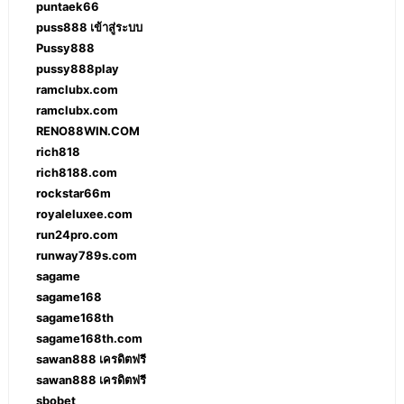
puntaek66
puss888 เข้าสู่ระบบ
Pussy888
pussy888play
ramclubx.com
ramclubx.com
RENO88WIN.COM
rich818
rich8188.com
rockstar66m
royaleluxee.com
run24pro.com
runway789s.com
sagame
sagame168
sagame168th
sagame168th.com
sawan888 เครดิตฟรี
sawan888 เครดิตฟรี
sbobet