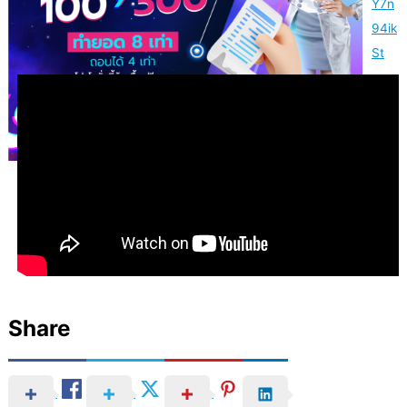
Y7n
94ik
St
Share