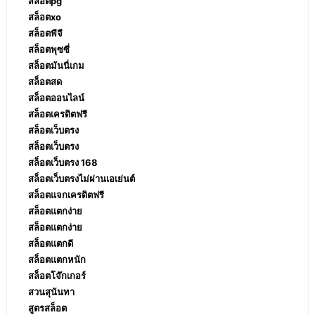
สล็อตpg
สล็อตxo
สล็อตพีจี
สล็อตพุซซี่
สล็อตมันนี่เกม
สล็อตสด
สล็อตออนไลน์
สล็อตเครดิตฟรี
สล็อตเว็บตรง
สล็อตเว็บตรง
สล็อตเว็บตรง 168
สล็อตเว็บตรงไม่ผ่านเอเย่นต์
สล็อตแจกเครดิตฟรี
สล็อตแตกง่าย
สล็อตแตกง่าย
สล็อตแตกดี
สล็อตแตกหนัก
สล็อตโจ๊กเกอร์
สวนสุนันทา
สูตรสล็อต