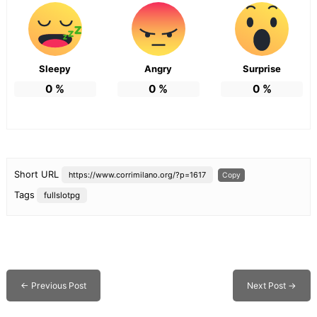
Sleepy
Angry
Surprise
0
%
0
%
0
%
Short URL
https://www.corrimilano.org/?p=1617
Copy
Tags
fullslotpg
←
Previous Post
Next Post
→