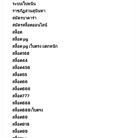
ระบบเว็บพนัน
ราชภัฏสวนสุนันทา
สมัครบาคาร่า
สมัครสล็อตออนไลน์
สล็อต
สล็อต pg
สล็อต pg เว็บตรง แตกหนัก
สล็อต168
สล็อต44
สล็อต456
สล็อต55
สล็อต66
สล็อต666
สล็อต777
สล็อต888
สล็อต888เว็บตรง
สล็อต89
สล็อต918
สล็อต99