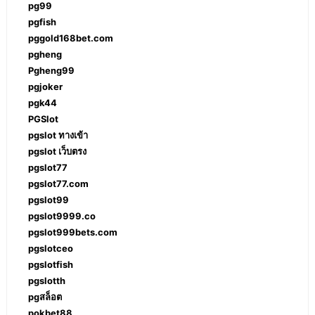
pg99
pgfish
pggold168bet.com
pgheng
Pgheng99
pgjoker
pgk44
PGSlot
pgslot ทางเข้า
pgslot เว็บตรง
pgslot77
pgslot77.com
pgslot99
pgslot9999.co
pgslot999bets.com
pgslotceo
pgslotfish
pgslotth
pgสล็อต
pokbet88