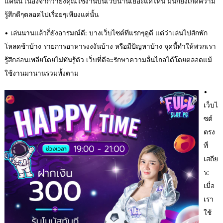
แค่นั้น เนื่องจากว่ายิ่งคุณใช้งานบนเว็บนานเยอะแค่ไหน มันก็ยิ่งเกิดความ
รู้สึกดีๆตลอดไปเรื่อยๆเพียงแค่นั้น
• เล่นนานแล้วก็ยังอารมณ์ดี: บางเว็บไซต์ทีแรกๆดูดี แต่ว่าเล่นไปสักพัก
โหลดช้าบ้าง รายการอาหารงงงันบ้าง หรือมีปัญหาบ้าง จุดนี้ทำให้พวกเรา
รู้สึกอ่อนเพลียโดยไม่ทันรู้ตัว เว็บที่ดีจะรักษาความลื่นไถลได้โดยตลอดแม้
ใช้งานมานานรวมทั้งตาม
•
เว็บไ
ซต์
ตรง
ที่
เสถีย
ร:
เมื่อ
เรา
ใช้