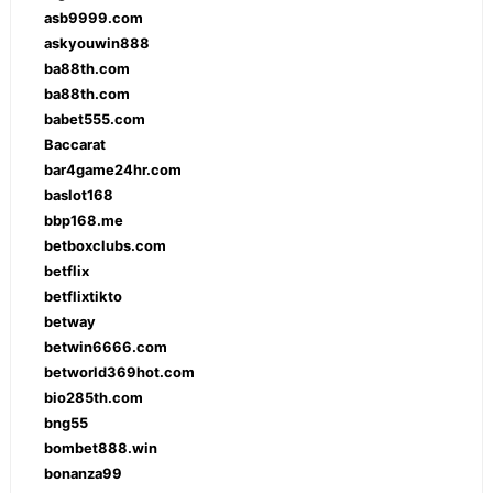
asb9999.com
askyouwin888
ba88th.com
ba88th.com
babet555.com
Baccarat
bar4game24hr.com
baslot168
bbp168.me
betboxclubs.com
betflix
betflixtikto
betway
betwin6666.com
betworld369hot.com
bio285th.com
bng55
bombet888.win
bonanza99