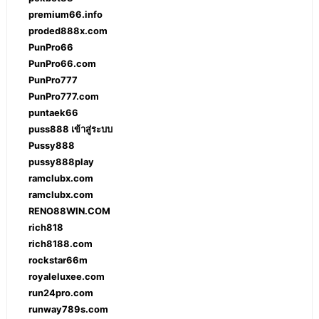
premium66.info
proded888x.com
PunPro66
PunPro66.com
PunPro777
PunPro777.com
puntaek66
puss888 เข้าสู่ระบบ
Pussy888
pussy888play
ramclubx.com
ramclubx.com
RENO88WIN.COM
rich818
rich8188.com
rockstar66m
royaleluxee.com
run24pro.com
runway789s.com