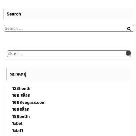
Search
หมวดหมู่
123lionth
168 สล็อต
1688vegasx.com
168สล็อต
188betth
1xbet
1xbit1