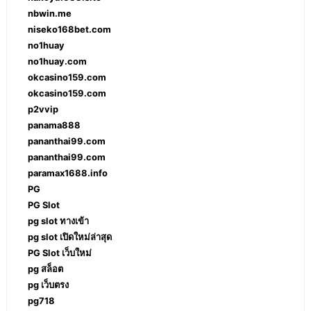
nbwin.me
niseko168bet.com
no1huay
no1huay.com
okcasino159.com
okcasino159.com
p2vvip
panama888
pananthai99.com
pananthai99.com
paramax1688.info
PG
PG Slot
pg slot ทางเข้า
pg slot เปิดใหม่ล่าสุด
PG Slot เว็บใหม่
pg สล็อต
pg เว็บตรง
pg718