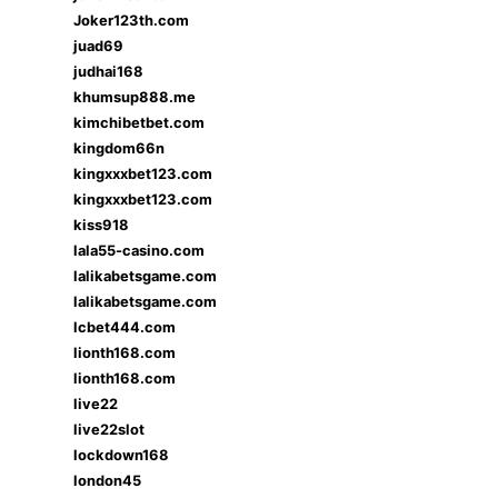
Joker123th.com
juad69
judhai168
khumsup888.me
kimchibetbet.com
kingdom66n
kingxxxbet123.com
kingxxxbet123.com
kiss918
lala55-casino.com
lalikabetsgame.com
lalikabetsgame.com
lcbet444.com
lionth168.com
lionth168.com
live22
live22slot
lockdown168
london45