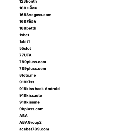
123lionth
168 สล็อต
1688vegasx.com
168สล็อต
188betth
1xbet
1xbit1
55slot
77UFA
789pluss.com
789pluss.com
8lots.me
918Kiss
918kiss hack Android
918kissauto
918kissme
9kpluss.com
ABA
ABAGroup2
acebet789.com