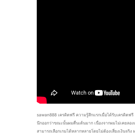
sawan888 เครดิตฟรี ความรู้สึกแรกเมื่อได้รับเครดิตฟรี
นึกออกว่าขณะนั้นผมตื่นเต้นมาก เนื่องจากผมไม่เคยลอง
สามารถเลือกเกมได้หลากหลายโดยไม่ต้องเสี่ยงเงินจริง ผมเร