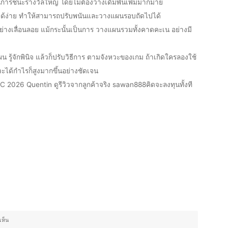
บในการชนะรางวัลใหญ่ โดยไม่ต้องวางเดิมพันเพิ่มมากมาย
บได้ง่าย ทำให้สามารถปรับพนันและวางแผนรอบถัดไปได้
่างเลื่อนลอย แม้กระนั้นเป็นการ วางแผนรวมทั้งคาดคะเน อย่างมี
น รู้จักพินิจ แล้วก็ปรับวิธีการ ตามจังหวะของเกม ถ้าเกิดใครลองใช้
วะได้กำไรก็สูงมากขึ้นอย่างชัดเจน
026 Quentin ดูรีวิวจากลูกค้าจริง sawan888คิดจะลงทุนทั้งที
เห็น