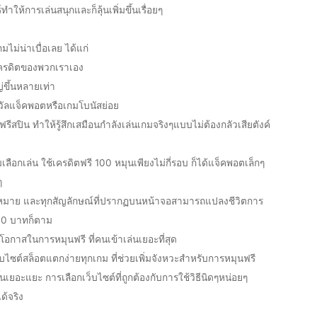
ำให้การเล่นสนุกและก็ลุ้นเพิ่มขึ้นเรื่อยๆ
มไม่น่าเบื่อเลย ได้แก่
้เครดิตของพวกเราเอง
่ขึ้นหลายเท่า
วัลแจ็คพอตหรือเกมโบนัสย่อย
รีสปิน ทำให้รู้สึกเสมือนกำลังเล่นเกมจริงๆแบบไม่ต้องกลัวเสียตังค์
มเลือกเล่น ใช้เครดิตฟรี 100 หมุนเพียงไม่กี่รอบ ก็ได้แจ็คพอตเล็กๆ
ๆ
วามหมาย และทุกสัญลักษณ์ที่ปรากฏบนหน้าจอสามารถแปลงชีวิตการ
100 บาทก็ตาม
อกาสในการหมุนฟรี ที่คนเข้าเล่นเยอะที่สุด
ต์สล็อตแตกง่ายทุกเกม ที่ช่วยเพิ่มจังหวะสำหรับการหมุนฟรี
นเยอะแยะ การเลือกเว็บไซต์ที่ถูกต้องกับการใช้วิธีนิดๆหน่อยๆ
ด้จริง