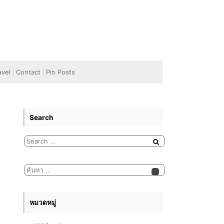
avel
Contact
Pin Posts
Search
หมวดหมู่