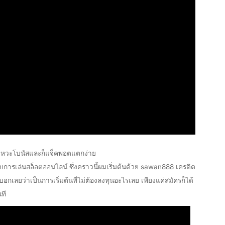
ังหวะโบนัสและก็แจ็คพอตแตกง่าย
ารเล่นสล็อตออนไลน์ ซึ่งคราวนี้ผมเริ่มต้นด้วย sawan888 เครดิต
อกเลยว่าเป็นการเริ่มต้นที่ไม่ต้องลงทุนอะไรเลย เพียงแค่สมัครก็ได้
ที