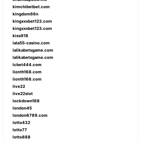
kimchibetbet.com
kingdom66n
kingxxxbet123.com
kingxxxbet123.com
kiss918
lala55-casino.com
lalikabetsgame.com
lalikabetsgame.com
lcbet444.com
lionth168.com
lionth168.com
live22
live22slot
lockdown168
london45
london6789.com
lotto432
lotto77
lotto888