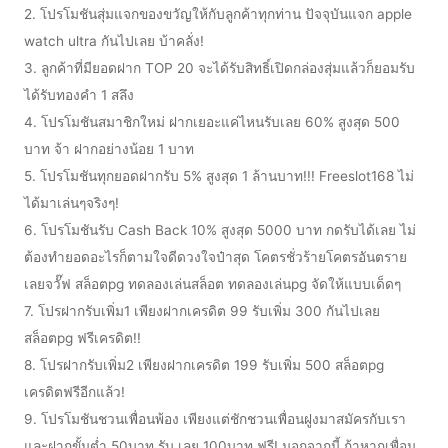
2. โปรโมชันสุ่มแจกของขวัญให้กับลูกค้าทุกท่าน ปัจจุบันแจก apple
watch ultra กันไปเลย บ้าคลั่ง!
3. ลูกค้าที่มียอดฝาก TOP 20 จะได้รับสิทธิ์เปิดกล่องสุ่มแล้วก็ยอมรับ
ได้รับทองคำ 1 สลึง
4. โปรโมชันสมาชิกใหม่ ฝากเยอะแค่ไหนรับเลย 60% สูงสุด 500
บาท จ้า ฝากอย่างน้อย 1 บาท
5. โปรโมชันทุกยอดฝากรับ 5% สูงสุด 1 ล้านบาท!!! Freeslot168 ไม่
ได้มาเล่นๆจริงๆ!
6. โปรโมชันรับ Cash Back 10% สูงสุด 5000 บาท กดรับได้เลย ไม่
ต้องทำยอดอะไรก็ตามใจดีดวงใจป๋าสุด โคตรชั่วร้ายโคตรอันตราย
เลยจวั๊ฟ สล็อตpg ทดลองเล่นสล็อต ทดลองเล่นpg จัดให้แบบเด็ดๆ
7. โปรฝากรับเพิ่ม1 เพียงฝากเครดิต 99 รับเพิ่ม 300 กันไปเลย
สล็อตpg ฟรีเครดิต!!
8. โปรฝากรับเพิ่ม2 เพียงฝากเครดิต 199 รับเพิ่ม 500 สล็อตpg
เครดิตฟรีอีกแล้ว!
9. โปรโมชันชวนเพื่อนพ้อง เพียงแต่ชักชวนเพื่อนฝูงมาสมัครกับเรา
และฝากขั้นต่ำ 50บาท รับ เลย 100บาท ฟรี! นอกจากนี้ ถ้าหากเพื่อน