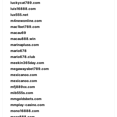
luckycat789.com
luis16888.com
lux555.net
m4newonline.com
mac1bet789.com
macau69
macau888.win
marinapluss.com
mario678
mario678.club
meekin365day.com
megawaysbet789.com
mexicanoo.com
mexicanoo.com
mfj889xx.com
mib555s.com
mmgoldsbets.com
mmplay-casino.com
mono16888.com
moza888.com