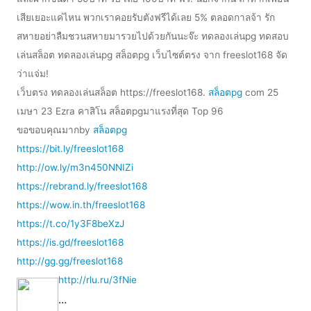
เสียเยอะแค่ไหน พวกเราคอยรับตังฟรีได้เลย 5% ตลอดกาลจ้า รัก
สหายอย่าลืมชวนสหายมารวยไปด้วยกันนะจ๊ะ ทดลองเล่นpg ทดสอบ
เล่นสล็อต ทดลองเล่นpg สล็อตpg เว็บไซต์ตรง จาก freeslot168 จัด
ว่าแจ่ม!
เว็บตรง ทดลองเล่นสล็อต https://freeslot168.
สล็อตpg
com 25
เมษา 23 Ezra คาสิโน สล็อตpgมาแรงที่สุด Top 96
ขอขอบคุณมากby
สล็อตpg
https://bit.ly/freeslot168
http://ow.ly/m3n450NNIZi
https://rebrand.ly/freeslot168
https://wow.in.th/freeslot168
https://t.co/1y3F8beXzJ
https://is.gd/freeslot168
http://gg.gg/freeslot168
http://rlu.ru/3fNie
…