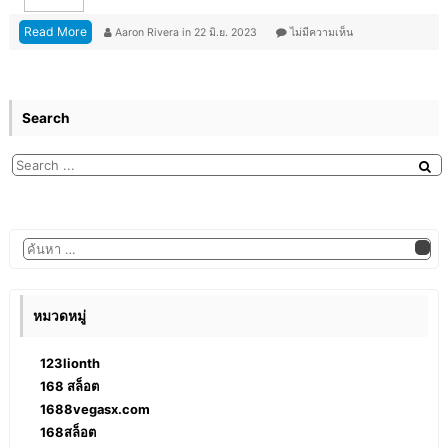
Read More
Aaron Rivera
in
22 มิ.ย. 2023
ไม่มีความเห็น
Search
หมวดหมู่
123lionth
168 สล็อต
1688vegasx.com
168สล็อต