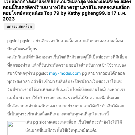
เว็บสล็อตกำลังมาแรงอัปเดทเกมใหม่ล่าสุด ทดลองเล่นสล็อต สมัคร
ตอนนี้รับเครดิตฟรี 100 บาทได้มาตรฐานคาสิโน ทดลองเล่นสล็อต
ตอบโจทย์คนทุนน้อย Top 79 by Kathy pgheng99.io 17 ม.ค.
2023
ทดลองเล่นสล็อต
pgslot pgslot อย่าเสียเวลากับเกมสล็อตแบบเดิมๆมาลองเกมสล็อต
ปัจจุบันตรงนี้ดูกร
คนใดกันแน่ที่กำลังมองหาเว็บไซต์ดีๆด้วยเหตุนี้นี่เป็นช่องทางที่ดีเยี่ยม
ที่สุดของท่าน แล้วก็รับประกันความชอบใจสำหรับการเข้าใช้งานของ
สมาชิกทุกๆท่าน pgslot
may-model.com
pg สามารถถอนได้ตลอด
ทุกระยะเวลา อย่าช้าเข้ามารับสิทธิประโยชน์จากเว็บของเราได้เลย
วันนี้พวกเรามิได้มาเพียงแค่ชี้แนะเว็บไซต์สล็อตออนไลน์ของพวกเรา
แค่นั้น พวกเราให้บริการอย่างนาน รวมทั้งได้รับความเชื่อมั่นและ
มั่นใจจากเหล่านักพนันของเรามาอย่างนาน เล่นได้จริงทำเงินได้เลย
นี่เป็นลู่ทางเข้าเล่นสล็อตที่เหมาะสมกับทุกคนที่สุดในเวลานี้
เล่น pg slot ทดลองเล่นสล็อต เว็บไซต์ตรงทำยังไงให้ได้
เงินมากขึ้นแม้กระนั้นใช้เงินทุนเหมือนเดิม