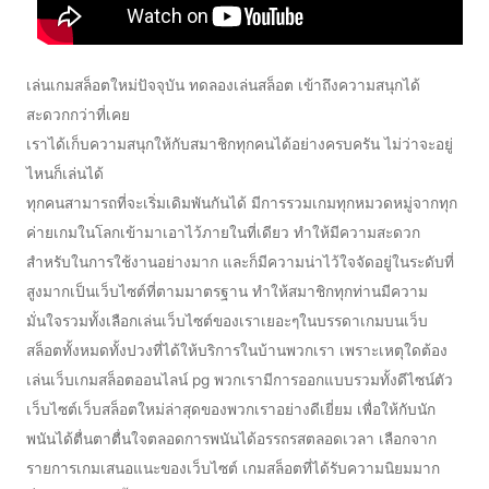
เล่นเกมสล็อตใหม่ปัจจุบัน ทดลองเล่นสล็อต เข้าถึงความสนุกได้
สะดวกกว่าที่เคย
เราได้เก็บความสนุกให้กับสมาชิกทุกคนได้อย่างครบครัน ไม่ว่าจะอยู่
ไหนก็เล่นได้
ทุกคนสามารถที่จะเริ่มเดิมพันกันได้ มีการรวมเกมทุกหมวดหมู่จากทุก
ค่ายเกมในโลกเข้ามาเอาไว้ภายในที่เดียว ทำให้มีความสะดวก
สำหรับในการใช้งานอย่างมาก และก็มีความน่าไว้ใจจัดอยู่ในระดับที่
สูงมากเป็นเว็บไซต์ที่ตามมาตรฐาน ทำให้สมาชิกทุกท่านมีความ
มั่นใจรวมทั้งเลือกเล่นเว็บไซต์ของเราเยอะๆในบรรดาเกมบนเว็บ
สล็อตทั้งหมดทั้งปวงที่ได้ให้บริการในบ้านพวกเรา เพราะเหตุใดต้อง
เล่นเว็บเกมสล็อตออนไลน์ pg พวกเรามีการออกแบบรวมทั้งดีไซน์ตัว
เว็บไซต์เว็บสล็อตใหม่ล่าสุดของพวกเราอย่างดีเยี่ยม เพื่อให้กับนัก
พนันได้ตื่นตาตื่นใจตลอดการพนันได้อรรถรสตลอดเวลา เลือกจาก
รายการเกมเสนอแนะของเว็บไซต์ เกมสล็อตที่ได้รับความนิยมมาก