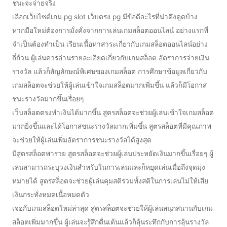
ชนะจะจ่ายจริง
เลือกเว็บไซต์เกม pg slot เว็บตรง pg มีข้อดีอะไรที่น่าดึงดูดบ้าง
หากมือใหม่ต้องการมั่งคั่งจากการเล่นเกมสล็อตออนไลน์ อย่างแรกที่
จำเป็นต้องทำเป็น เรียนเนื้อหาสาระเกี่ยวกับเกมสล็อตออนไลน์อย่าง
ถี่ถ้วน ผู้เล่นควรอ่านรายละเอียดเกี่ยวกับเกมสล็อต อัตราการจ่ายเงิน
รางวัล แล้วก็สัญลักษณ์พิเศษของเกมสล็อต การศึกษาข้อมูลเกี่ยวกับ
เกมสล็อตจะช่วยให้ผู้เล่นเข้าใจเกมสล็อตมากเพิ่มขึ้น แล้วก็มีโอกาส
ชนะรางวัลมากขึ้นเรื่อยๆ
เว็บสล็อตตรงทำเงินได้มากขึ้น สูตรสล็อตจะช่วยผู้เล่นเข้าใจเกมสล็อต
มากยิ่งขึ้นและได้โอกาสชนะรางวัลมากเพิ่มขึ้น สูตรสล็อตที่มีคุณภาพ
จะช่วยให้ผู้เล่นเพิ่มอัตราการชนะรางวัลได้สูงสุด
มีสูตรสล็อตพารวย สูตรสล็อตจะช่วยผู้เล่นประหยัดเงินมากขึ้นเรื่อยๆ ผู้
เล่นสามารถระบุวงเงินสำหรับในการเล่นและก็หยุดเล่นเมื่อถึงจุดมุ่ง
หมายได้ สูตรสล็อตจะช่วยผู้เล่นคุมสติรวมทั้งสติในการเล่นไม่ให้เสีย
เงินกระทั่งหมดเนื้อหมดตัว
เจอกับเกมสล็อตใหม่ล่าสุด สูตรสล็อตจะช่วยให้ผู้เล่นสนุกสนานกับเกม
สล็อตเพิ่มมากขึ้น ผู้เล่นจะรู้สึกตื่นเต้นแล้วก็ลุ้นระทึกกับการลุ้นรางวัล