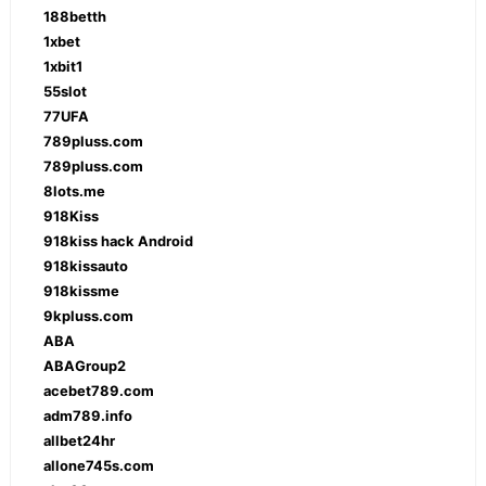
188betth
1xbet
1xbit1
55slot
77UFA
789pluss.com
789pluss.com
8lots.me
918Kiss
918kiss hack Android
918kissauto
918kissme
9kpluss.com
ABA
ABAGroup2
acebet789.com
adm789.info
allbet24hr
allone745s.com