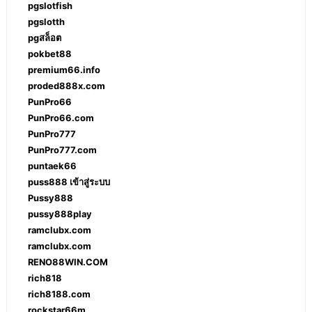
pgslotfish
pgslotth
pgสล็อต
pokbet88
premium66.info
proded888x.com
PunPro66
PunPro66.com
PunPro777
PunPro777.com
puntaek66
puss888 เข้าสู่ระบบ
Pussy888
pussy888play
ramclubx.com
ramclubx.com
RENO88WIN.COM
rich818
rich8188.com
rockstar66m