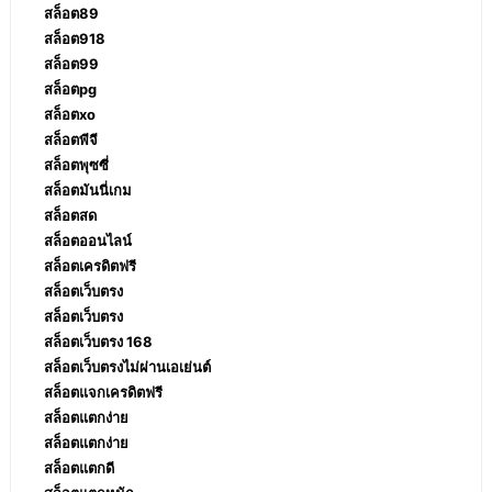
สล็อต89
สล็อต918
สล็อต99
สล็อตpg
สล็อตxo
สล็อตพีจี
สล็อตพุซซี่
สล็อตมันนี่เกม
สล็อตสด
สล็อตออนไลน์
สล็อตเครดิตฟรี
สล็อตเว็บตรง
สล็อตเว็บตรง
สล็อตเว็บตรง 168
สล็อตเว็บตรงไม่ผ่านเอเย่นต์
สล็อตแจกเครดิตฟรี
สล็อตแตกง่าย
สล็อตแตกง่าย
สล็อตแตกดี