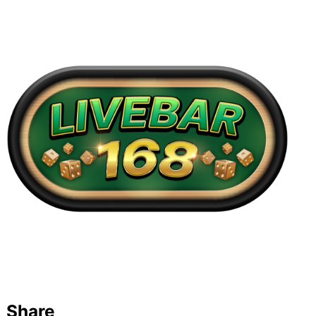
Share