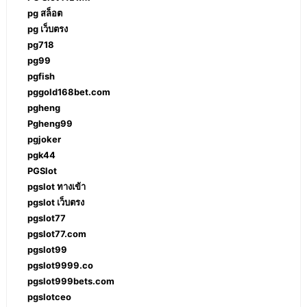
pg สล็อต
pg เว็บตรง
pg718
pg99
pgfish
pggold168bet.com
pgheng
Pgheng99
pgjoker
pgk44
PGSlot
pgslot ทางเข้า
pgslot เว็บตรง
pgslot77
pgslot77.com
pgslot99
pgslot9999.co
pgslot999bets.com
pgslotceo