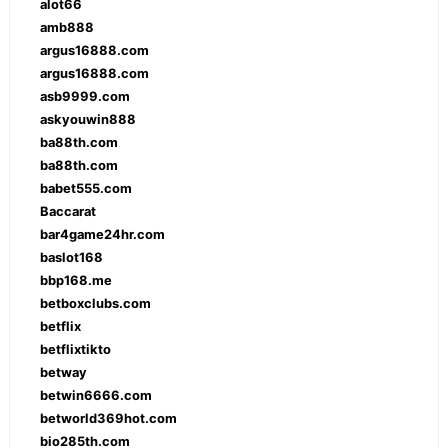
alot66
amb888
argus16888.com
argus16888.com
asb9999.com
askyouwin888
ba88th.com
ba88th.com
babet555.com
Baccarat
bar4game24hr.com
baslot168
bbp168.me
betboxclubs.com
betflix
betflixtikto
betway
betwin6666.com
betworld369hot.com
bio285th.com