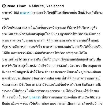
Read Time:
4 Minute, 53 Second
บาคาร่า168
บาคาร่า
สุดยอดเว็บใหญ่ที่ใครๆก็หมายมั่น อีกทั้งในแล้วก็ต่าง
ชาติ!
เว็บไซต์ของพวกเราเป็นเว็บชั้นแนวหน้าสุดยอด ที่มีการให้บริการอยู่ทั่ว
ประเทศ รวมทั้งต่างถิ่นทั่วทุกมุมโลก มีมาตรฐานการให้บริการระดับสากล
พวกเรามาเจอกับระบบ บาคาร่า ที่มีการถ่ายทอดสด ด้วยระบบที่ล้ำยุคสูง
ที่สุด รวมถึงการฝากถอนที่เร็ว บาคาร่า ฝากถอนทันใจฝากปุ๊บได้ปั๊บถอนปุ๊บ
ได้ปั๊บ แค่พวกเราเพียงแค่นั้นที่สามารถให้บริการกับทุกคนได้ใน
ประเทศไทยได้ไพเราะเราคือ เว็บที่มีนายทุนใหญ่คอยสนับสนุนสำหรับเพื่อ
การให้บริการอยู่เบื้องหลัง เว็บไซต์บาคาร่าออนไลน์ของเรา มีนายทุนมาก
ยิ่งกว่า หนึ่งสัญชาติ ทำให้โครงข่ายของพวกเรามีขนาดใหญ่อย่างแน่นอน
และมีระบบระเบียบการรักษาความปลอดภัย ที่ทำให้เกมบาคาร่าออนไลน์
ของพวกเรา มีชื่อในแวดวงคาสิโนออนไลน์ชั้นนำระดับโลก ยืนยันความปัง
ของการให้บริการ ไม่ต้องกลัวการหลอกลวง เล่นได้เท่าไรถอนให้เพียงแค่
นั้น เราเป็นเว็บไซต์
บาคาร่า
ที่มีความชอบธรรมสูงที่สุด มีใบ Certificate
ยืนยัน เมื่อทุกท่านมาใช้บริการกับพวกเรา พกมาเพียงแค่ดวงล้วนๆไม่มีการ