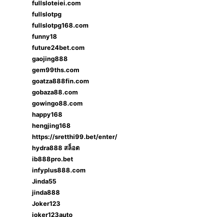
fullsloteiei.com
fullslotpg
fullslotpg168.com
funny18
future24bet.com
gaojing888
gem99ths.com
goatza888fin.com
gobaza88.com
gowingo88.com
happy168
hengjing168
https://sretthi99.bet/enter/
hydra888 สล็อต
ib888pro.bet
infyplus888.com
Jinda55
jinda888
Joker123
joker123auto