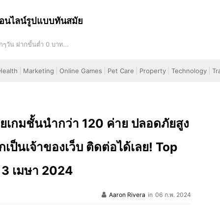
อนไลน์รูปแบบทันสมัย
ๆวัน ฝากขั้นต่ำ 0 บาท
ion.
Health
Marketing
Online Games
Pet Care
Property
Technology
Tr
่ายเกมชั้นนำกว่า 120 ค่าย ปลอดภัยสูง
เป็นเจ้าของเว็บ ติดต่อได้เลย! Top
 3 เมษา 2024
Aaron Rivera
in
06 ก.พ. 2024