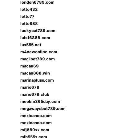
london6789.com
lotto432
lotto77
lotto888
luckycat789.com
luis16888.com
lux555.net
m4newonline.com
mac1bet789.com
macau69
macau888.win
marinapluss.com
mario678
mario678.club
meekin365day.com
megawaysbet789.com
mexicanoo.com
mexicanoo.com
mfj889xx.com
mib555s.com