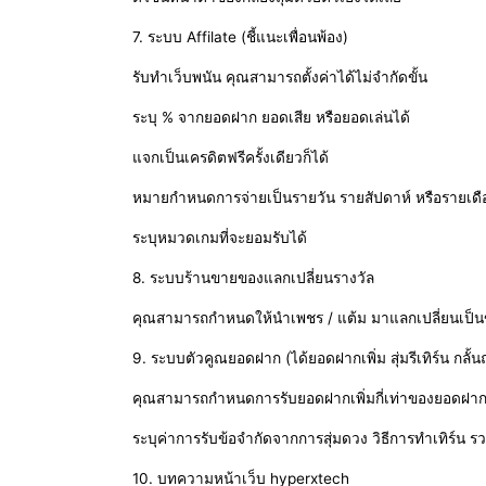
7. ระบบ Affilate (ชี้แนะเพื่อนพ้อง)
รับทำเว็บพนัน คุณสามารถตั้งค่าได้ไม่จำกัดขั้น
ระบุ % จากยอดฝาก ยอดเสีย หรือยอดเล่นได้
แจกเป็นเครดิตฟรีครั้งเดียวก็ได้
หมายกำหนดการจ่ายเป็นรายวัน รายสัปดาห์ หรือรายเดื
ระบุหมวดเกมที่จะยอมรับได้
8. ระบบร้านขายของแลกเปลี่ยนรางวัล
คุณสามารถกำหนดให้นำเพชร / แต้ม มาแลกเปลี่ยนเป็นขอ
9. ระบบตัวคูณยอดฝาก (ได้ยอดฝากเพิ่ม สุ่มรีเทิร์น กลั้
คุณสามารถกำหนดการรับยอดฝากเพิ่มกี่เท่าของยอดฝากก
ระบุค่าการรับข้อจำกัดจากการสุ่มดวง วิธีการทำเทิร์น รว
10. บทความหน้าเว็บ hyperxtech