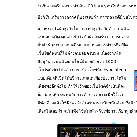
ยืนยันเลยครับผมว่า ทำเงิน 100% แน่ๆ สนใจต้องการทดลอ
ฟังก์ชันเสริมการตลาดที่บอกเลยว่า การตลาดดีมีชัยไปก
หากคุณเป็นนักธุรกิจไม่ว่าจะทำธุรกิจ รับทำเว็บพนัน
แบบอย่างใด คุณจะเข้าใจกันดีเลยครับว่า การตลาด
นั้นสำคัญมากมากแค่ไหน แนวทางการทำธุรกิจเปิด
เว็บไซต์พนันก็ไม่ต่างกันเลยครับผม เนื่องจากใน
ปัจจุบัน เว็บพนันออนไลน์มีมากยิ่งกว่า 1,000
เว็บไซต์เข้าไปแล้ว การ เปิดเว็บพนัน hyperxtech
แบบเดิมๆที่เปิดให้บริการเกมแต่เพียงประการใดไม่
เพียงพออีกต่อไป ทำให้เจ้าของเว็บไซต์จำเป็นที่จะ
ต้องพากเพียรลงทุนกับการทำการตลาดเพื่อให้เว็บ
มีชื่อเสียงแล้วก็ที่พึงพอใจสำหรับเหล่านักพนันด้วย ซึ่
เลือกได้เลยว่า จะใช้ฟังก์ชันใดสำหรับเพื่อการเรียกลูกค้า