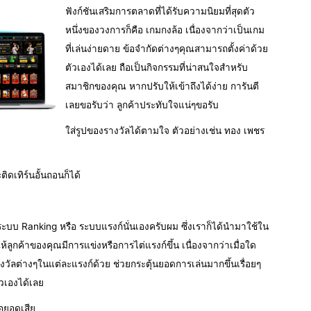
ฟังก์ชันเสริมการตลาดที่ได้รับความนิยมที่สุดตัว
หนึ่งของวงการก็คือ เกมกงล้อ เนื่องจากว่าเป็นเกม
ที่เล่นง่ายดาย ข้อจำกัดต่างๆคุณสามารถตั้งค่าด้วย
ตัวเองได้เลย ถือเป็นกิจกรรมที่น่าสนใจสำหรับ
สมาชิกของคุณ หากปรับให้เข้าถึงได้ง่าย การันตี
เลยขอรับว่า ลูกค้าประทับใจแน่ๆขอรับ
ใส่รูปของรางวัลได้ตามใจ ตัวอย่างเช่น ทอง เพชร
ิดเทิร์นอั้นถอนก็ได้
บระบบ Ranking หรือ ระบบแรงก์นั่นเองครับผม ซึ่งเราก็ได้นำมาใช้ใน
้ลูกค้าของคุณมีการแข่งหรือการไต่แรงก์ขึ้น เนื่องจากว่าเมื่อใด
งวัลต่างๆในแต่ละแรงก์ด้วย ช่วยกระตุ้นยอดการเล่นมากขึ้นเรื่อยๆ
วเองได้เลย
อยอดเสีย