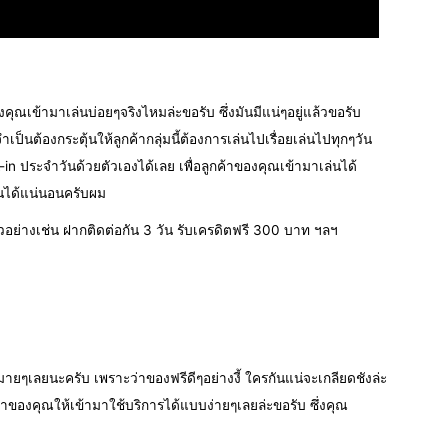
คุณเข้ามาเล่นบ่อยๆจริงไหมล่ะขอรับ ซึ่งมันมีแน่ๆอยู่แล้วขอรับ
เป็นต้องกระตุ้นให้ลูกค้ากลุ่มนี้ต้องการเล่นไปเรื่อยเล่นไปทุกๆวัน
n ประจำวันด้วยตัวเองได้เลย เพื่อลูกค้าของคุณเข้ามาเล่นได้
วันได้แน่นอนครับผม
วอย่างเช่น ฝากติดต่อกัน 3 วัน รับเครดิตฟรี 300 บาท ฯลฯ
ากมายๆเลยนะครับ เพราะว่าของฟรีดีๆอย่างงี้ ใครกันแน่จะเกลียดชังล่ะ
กค้าของคุณให้เข้ามาใช้บริการได้แบบง่ายๆเลยล่ะขอรับ ซึ่งคุณ