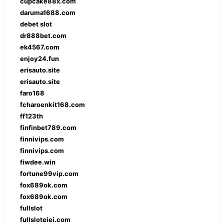
cupcake88x.com
daruma1688.com
debet slot
dr888bet.com
ek4567.com
enjoy24.fun
erisauto.site
erisauto.site
faro168
fcharoenkit168.com
ff123th
finfinbet789.com
finnivips.com
finnivips.com
fiwdee.win
fortune99vip.com
fox689ok.com
fox689ok.com
fullslot
fullsloteiei.com