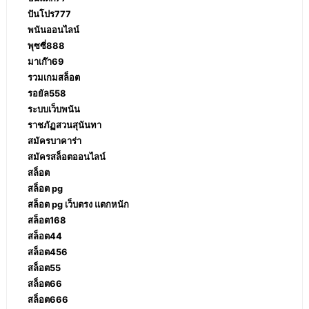
ปันโปร777
พนันออนไลน์
พุซซี่888
มาเก๊า69
รวมเกมสล็อต
รอยัล558
ระบบเว็บพนัน
ราชภัฏสวนสุนันทา
สมัครบาคาร่า
สมัครสล็อตออนไลน์
สล็อต
สล็อต pg
สล็อต pg เว็บตรง แตกหนัก
สล็อต168
สล็อต44
สล็อต456
สล็อต55
สล็อต66
สล็อต666