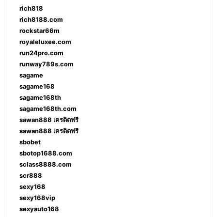
rich818
rich8188.com
rockstar66m
royaleluxee.com
run24pro.com
runway789s.com
sagame
sagame168
sagame168th
sagame168th.com
sawan888 เครดิตฟรี
sawan888 เครดิตฟรี
sbobet
sbotop1688.com
sclass8888.com
scr888
sexy168
sexy168vip
sexyauto168