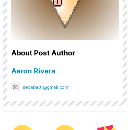
About Post Author
Aaron Rivera
seoaba01@gmail.com