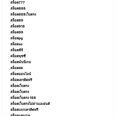
สล็อต777
สล็อต888
สล็อต888เว็บตรง
สล็อต89
สล็อต918
สล็อต99
สล็อตpg
สล็อตxo
สล็อตพีจี
สล็อตพุซซี่
สล็อตมันนี่เกม
สล็อตสด
สล็อตออนไลน์
สล็อตเครดิตฟรี
สล็อตเว็บตรง
สล็อตเว็บตรง
สล็อตเว็บตรง 168
สล็อตเว็บตรงไม่ผ่านเอเย่นต์
สล็อตแจกเครดิตฟรี
สล็อตแตกง่าย