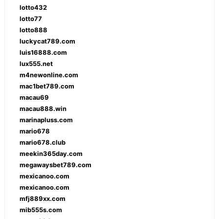
lotto432
lotto77
lotto888
luckycat789.com
luis16888.com
lux555.net
m4newonline.com
mac1bet789.com
macau69
macau888.win
marinapluss.com
mario678
mario678.club
meekin365day.com
megawaysbet789.com
mexicanoo.com
mexicanoo.com
mfj889xx.com
mib555s.com