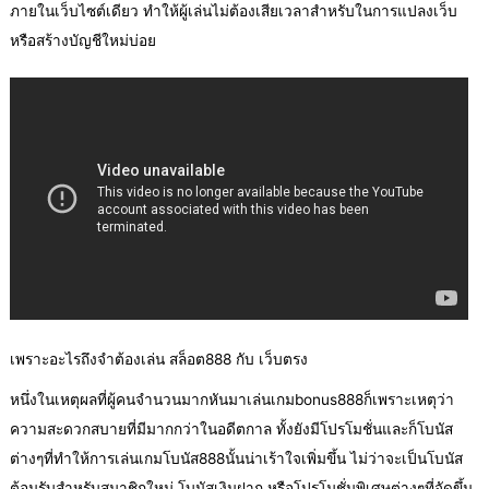
ภายในเว็บไซต์เดียว ทำให้ผู้เล่นไม่ต้องเสียเวลาสำหรับในการแปลงเว็บ
หรือสร้างบัญชีใหม่บ่อย
เพราะอะไรถึงจำต้องเล่น สล็อต888 กับ เว็บตรง
หนึ่งในเหตุผลที่ผู้คนจำนวนมากหันมาเล่นเกมbonus888ก็เพราะเหตุว่า
ความสะดวกสบายที่มีมากกว่าในอดีตกาล ทั้งยังมีโปรโมชั่นและก็โบนัส
ต่างๆที่ทำให้การเล่นเกมโบนัส888นั้นน่าเร้าใจเพิ่มขึ้น ไม่ว่าจะเป็นโบนัส
ต้อนรับสำหรับสมาชิกใหม่ โบนัสเงินฝาก หรือโปรโมชั่นพิเศษต่างๆที่จัดขึ้น