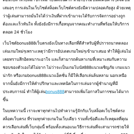
เสมอๆ การเล่นในเว็บไซต์สล็อตเว็บไซต์ตรงยังมีความปลอดภัยสูง ด้วยเหตุ
ว่าผู้เล่นสามารถมั่นใจได้ว่าเงินที่ฝากเข้ามาจะได้รับการจัดการอย่างถูก
ต้องและเร็วทันใจ ทั้งยังยังมีการเกื้อหนุนจากคณะทำงานที่พร้อมให้บริการ
ตลอด 24 ชั่วโมง
เว็บไซต์bonus888เว็บตรงยังเป็นทางเลือกที่ดีสำหรับผู้ที่ปรารถนาทดลอง
เล่นเกมใหม่ๆเพราะเหตุว่ามีการอัปเดตเกมใหม่ๆเข้ามาเสมอ ทำให้ผู้เล่นไม่
เคยทราบสึกอิดหนาระอาใจ และก็สามารถค้นหาเกมที่เหมาะสมกับความ
ชอบของตัวเองได้ไม่ยาก ไม่ว่าจะเป็นเกมโบนัส888แนวเผชิญภัย เกมแนว
น่ารัก หรือเกมbonus888แนวแอ็คชั่น ก็มีให้เลือกเล่นล้นหลาม นอกเหนือ
จากนั้นยังมีการให้คำปรึกษาและเทคนิคในการเล่นจากผู้ชำนาญที่มี
ประสบการณ์ ทำให้ผู้เล่น
bonus888
สามารถเพิ่มโอกาสในการชนะได้มาก
ขึ้น
ในบทความนี้ เราจะพาทุกท่านไปทำความรู้จักกับเว็บสล็อตเว็บไซต์ตรง
สล็อตเว็บตรง ที่รวมทุกค่ายเกมในเว็บเดียว รวมทั้งข้อดีและก็เหตุผลที่คุณ
ควรเลือกเล่นที่เว็บกลุ่มนี้ พร้อมทั้งเสนอแนะวิธีการเล่นที่จะสามารถช่วยให้