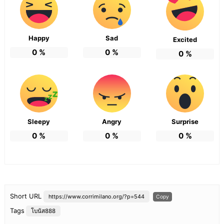
Happy
Sad
Excited
0
%
0
%
0
%
Sleepy
Angry
Surprise
0
%
0
%
0
%
Short URL
https://www.corrimilano.org/?p=544
Copy
Tags
โบนัส888