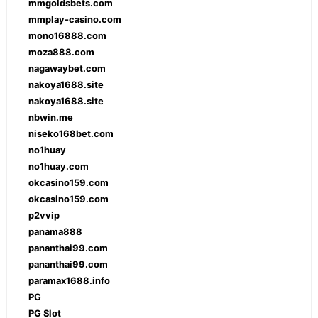
mmgoldsbets.com
mmplay-casino.com
mono16888.com
moza888.com
nagawaybet.com
nakoya1688.site
nakoya1688.site
nbwin.me
niseko168bet.com
no1huay
no1huay.com
okcasino159.com
okcasino159.com
p2vvip
panama888
pananthai99.com
pananthai99.com
paramax1688.info
PG
PG Slot