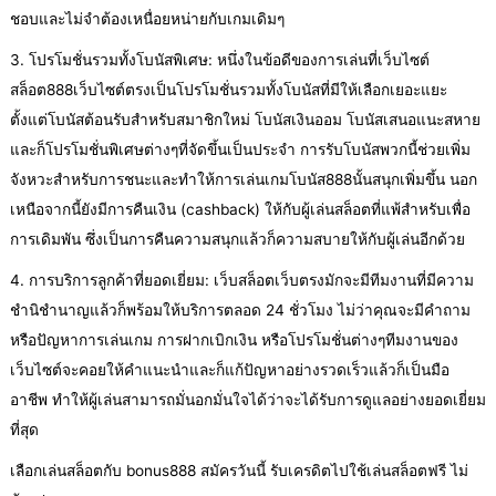
ชอบและไม่จำต้องเหนื่อยหน่ายกับเกมเดิมๆ
3. โปรโมชั่นรวมทั้งโบนัสพิเศษ: หนึ่งในข้อดีของการเล่นที่เว็บไซต์
สล็อต888เว็บไซต์ตรงเป็นโปรโมชั่นรวมทั้งโบนัสที่มีให้เลือกเยอะแยะ
ตั้งแต่โบนัสต้อนรับสำหรับสมาชิกใหม่ โบนัสเงินออม โบนัสเสนอแนะสหาย
และก็โปรโมชั่นพิเศษต่างๆที่จัดขึ้นเป็นประจำ การรับโบนัสพวกนี้ช่วยเพิ่ม
จังหวะสำหรับการชนะและทำให้การเล่นเกมโบนัส888นั้นสนุกเพิ่มขึ้น นอก
เหนือจากนี้ยังมีการคืนเงิน (cashback) ให้กับผู้เล่นสล็อตที่แพ้สำหรับเพื่อ
การเดิมพัน ซึ่งเป็นการคืนความสนุกแล้วก็ความสบายให้กับผู้เล่นอีกด้วย
4. การบริการลูกค้าที่ยอดเยี่ยม: เว็บสล็อตเว็บตรงมักจะมีทีมงานที่มีความ
ชำนิชำนาญแล้วก็พร้อมให้บริการตลอด 24 ชั่วโมง ไม่ว่าคุณจะมีคำถาม
หรือปัญหาการเล่นเกม การฝากเบิกเงิน หรือโปรโมชั่นต่างๆทีมงานของ
เว็บไซต์จะคอยให้คำแนะนำและก็แก้ปัญหาอย่างรวดเร็วแล้วก็เป็นมือ
อาชีพ ทำให้ผู้เล่นสามารถมั่นอกมั่นใจได้ว่าจะได้รับการดูแลอย่างยอดเยี่ยม
ที่สุด
เลือกเล่นสล็อตกับ bonus888 สมัครวันนี้ รับเครดิตไปใช้เล่นสล็อตฟรี ไม่