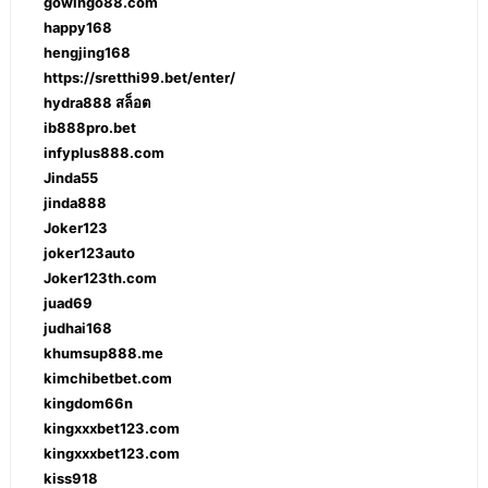
gowingo88.com
happy168
hengjing168
https://sretthi99.bet/enter/
hydra888 สล็อต
ib888pro.bet
infyplus888.com
Jinda55
jinda888
Joker123
joker123auto
Joker123th.com
juad69
judhai168
khumsup888.me
kimchibetbet.com
kingdom66n
kingxxxbet123.com
kingxxxbet123.com
kiss918