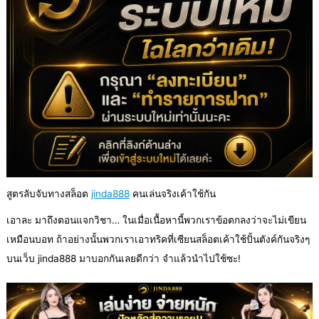
สูตรลับจับทางสล็อต
jinda888
คนเล่นจริงเค้าใช้กัน
เอาละ มาถึงตอนแจกวิชา… ในเมื่อเนื้อหานี้พวกเราข้อตกลงว่าจะไม่เขียน
เหมือนบอท ถ้าอย่างนั้นพวกเราเอาทริคที่เซียนสล็อตเค้าใช้ปั้นตังค์กันจริงๆ
บนเว็บ jinda888 มาบอกกันเลยดีกว่า จำแล้วนำไปใช้ซะ!