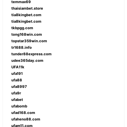
temmax69
thaisiambet.store
tia8kingbet.com
tia8kingbet.com
tkbpgg.com
tong168win.com
topstar359win.com
tr1688.info
tunder88express.com
udee365day.com
UFA11k
ufa191
ufa88
ufa8997
ufa9r
ufabet
ufabomb
ufad168.com
ufaheno88.com
ufam11.com