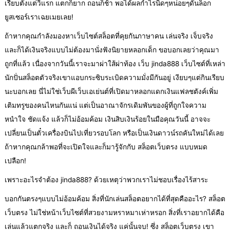
เรียบตั้งแต่วิแรก แตกก็ยาก ถอนก็ช้า พอได้ผลกำไรนิดๆหน่อยๆดันล็อก
ยูสเซอร์เราเฉยเมยเลย!
ถ้าหากคุณกำลังมองหาเว็บไซต์สล็อตที่คุยกันภาษาคน เล่นจริง เจ็บจริง
และก็ได้เงินจริงแบบไม่ต้องมานั่งฟังนิยายหลอกเด็ก ขอบอกเลยว่าคุณมา
ถูกที่แล้ว เนื่องจากวันนี้เราจะมาผ่าใส้ผ่าท้อง เว็บ jinda888 เว็บไซต์ที่เหล่า
นักปั่นสล็อตตัวจริงเขาแอบกระซิบระเบิดความมั่งมีกันอยู่ เงียบๆแต่กินเรียบ
นะบอกเลย นี่ไม่ใช่เว็บผีเว็บเอเย่นต์ที่เปิดมาหลอกแดกเงินแฟลชตังค์เพิ่ม
เติมทรูของคนไหนกันแน่ แต่เป็นอาณาจักรเดิมพันของผู้ที่ถูกใจความ
หนำใจ ชัดแจ้ง แล้วก็ไม่อ้อมค้อม เงินสิบเงินร้อยในมือคุณวันนี้ อาจจะ
เปลี่ยนเป็นตั๋วเครื่องบินไปเที่ยวรอบโลก หรือเป็นเงินดาวน์รถคันใหม่ได้เลย
ถ้าหากคุณกล้าพอที่จะเปิดใจและก็มารู้จักกับ สล็อตเว็บตรง แบบหมด
เปลือก!
เพราะอะไรจำต้อง jinda888? ด้วยเหตุว่าพวกเราไม่ชอบเรื่องไร้สาระ
บอกกันตรงๆแบบไม่อ้อมค้อม สิ่งที่นักเล่นสล็อตอยากได้ที่สุดคืออะไร? สล็อต
เว็บตรง ไม่ใช่หน้าเว็บไซต์ที่สวยงามหราหมาเห่าหรอก สิ่งที่เราอยากได้คือ
เล่นแล้วแตกจริง และก็ ถอนเงินได้จริง แค่นั้นจบ! ซึ่ง สล็อตเว็บตรง เขา