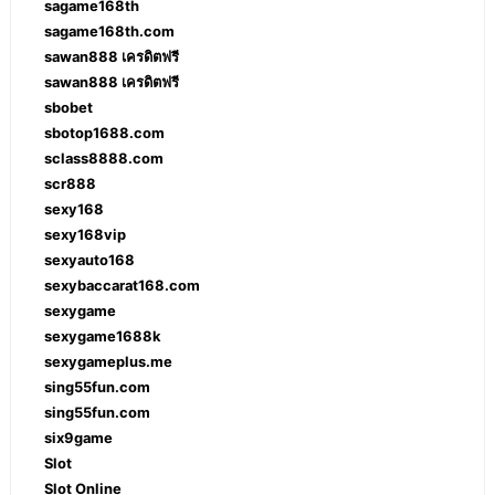
sagame168th
sagame168th.com
sawan888 เครดิตฟรี
sawan888 เครดิตฟรี
sbobet
sbotop1688.com
sclass8888.com
scr888
sexy168
sexy168vip
sexyauto168
sexybaccarat168.com
sexygame
sexygame1688k
sexygameplus.me
sing55fun.com
sing55fun.com
six9game
Slot
Slot Online