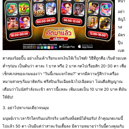
หน้า
อย่า
จัญไ
รส
มัคร
ปุ๊บ
เบต
ตาสองร้อยปั๊บ อย่างงั้นเค้าเรียกแจกเงินให้เว็บไซต์! วิธีที่ถูกคือ เริ่มด้วยเบต
ต่ำๆก่อน เป็นต้นว่า ตาละ 1 บาท หรือ 2 บาท กดไปเรื่อยสัก 20-30 ตา เพื่อ
เช็กสเกลของเกมมองว่า “วันนี้เกมแจกไหม?” หากมีความรู้สึกว่าเครื่อง
หมายสวยๆเริ่มมาติดกัน ฟรีสปินเริ่มเฉียดฉิวไปเฉียดมา โน่นคือสัญญาณ
เตือนว่าโบนัสกำลังจะเข้า คราวนี้แหละ เพิ่มเบตเป็น 10 บาท 20 บาท ตีมัน
ให้ยับ!
3. อย่าไปหาเกมเดียวจนมุม
มนุษย์เราเวลารักใครกันแน่รักจริง แต่กับสล็อตมิได้ขอรับ! ถ้าคุณกดเกมนี้
ไปแล้ว 50 ตา เงินมีแต่ว่าสาละวันเตี้ยลง มีความหมายว่าวันนี้ดวงคุณกับ