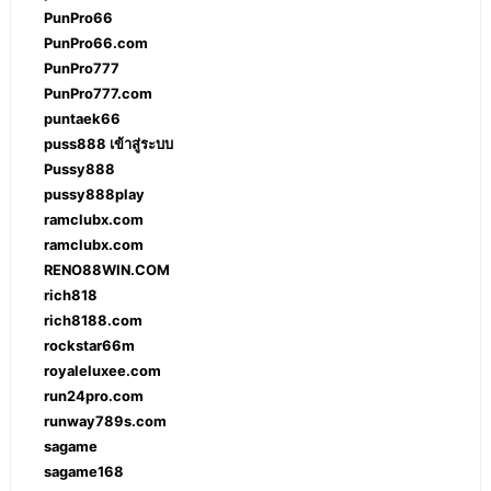
PunPro66
PunPro66.com
PunPro777
PunPro777.com
puntaek66
puss888 เข้าสู่ระบบ
Pussy888
pussy888play
ramclubx.com
ramclubx.com
RENO88WIN.COM
rich818
rich8188.com
rockstar66m
royaleluxee.com
run24pro.com
runway789s.com
sagame
sagame168