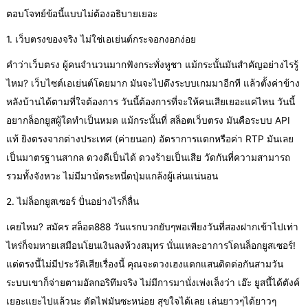
ตอบโจทย์ข้อนี้แบบไม่ต้องอธิบายเยอะ
1. เว็บตรงของจริง ไม่ใช่เอเย่นต์กระจอกงอกง่อย
คำว่าเว็บตรง ผู้คนจำนวนมากฟังกระทั่งหูชา แม้กระนั้นมันสำคัญอย่างไรรู้
ไหม? เว็บไซต์เอเย่นต์โดยมาก มันจะไปดึงระบบเกมมาอีกที แล้วตั้งค่าข้าง
หลังบ้านได้ตามที่ใจต้องการ วันนี้ต้องการที่จะให้คนเสียเยอะแค่ไหน วันนี้
อยากล็อกยูสผู้ใดทำเป็นหมด แม้กระนั้นที่ สล็อตเว็บตรง มันคือระบบ API
แท้ ยิงตรงจากต่างประเทศ (ค่ายนอก) อัตราการแตกหรือค่า RTP มันเลย
เป็นมาตรฐานสากล ดวงดีเป็นได้ ดวงร้ายเป็นเสีย วัดกันที่ความสามารถ
รวมทั้งจังหวะ ไม่มีมานั่ตระหนี่ดปุ่มแกล้งผู้เล่นแน่นอน
2. ไม่ล็อกยูสเซอร์ ปั่นอย่างไรก็ลื่น
เคยไหม? สมัคร สล็อต888 วันแรกบวกยับๆพอเพียงวันที่สองฝากเข้าไปเท่า
ไหร่ก็จมหายเสมือนโยนเงินลงห้วงสมุทร นั่นแหละอาการโดนล็อกยูสเซอร์!
แต่ตรงนี้ไม่มีประวัติเสียเรื่องนี้ คุณจะดวงเฮงแตกแสนติดต่อกันสามวัน
ระบบเขาก็จ่ายตามอัลกอริทึมจริง ไม่มีการมานั่งเพ่งเล็งว่า เอ๊ะ ยูสนี้ได้ตังค์
เยอะแยะไปแล้วนะ ตัดไฟมันซะหน่อย สุขใจได้เลย เล่นยาวๆได้ยาวๆ