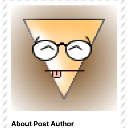
About Post Author