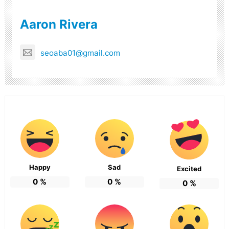
Aaron Rivera
seoaba01@gmail.com
Happy
Sad
Excited
0
%
0
%
0
%