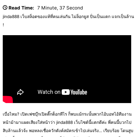
Read Time:
7 Minute, 37 Second
jinda888 เว็บสล็อตของแท้ที่คนเล่นกัน ไม่ล็อกยูส ปั่นเป็นแตก แจกเป็นล้าน
!
เบื่อไหม? เปิดเฟซบุ๊กเปิดติ๊กต็อกทีไร ก็พบแม้กระนั้นพวกไอ้บอทไอ้ทีมงาน
หน้าม้ามาแผดเสียงใส่หน้าว่า jinda888 เว็บไซต์นี้แตกดีค่ะ พี่คนนี้บวกไป
สิบล้านแล้วจ้ะ พอหลงเชื่อควักตังค์สมัครเข้าไปเล่นจริง… เรียบร้อย โดนสูบ