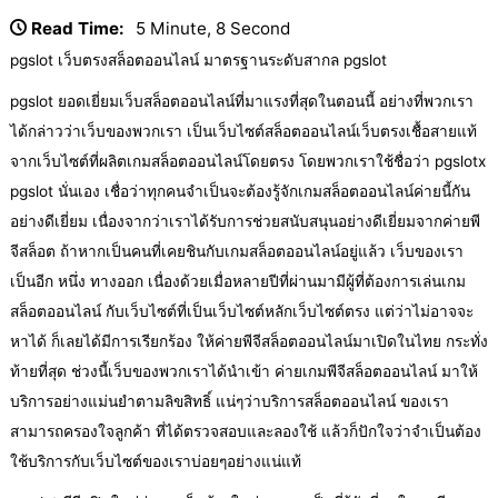
Read Time:
5 Minute, 8 Second
pgslot เว็บตรงสล็อตออนไลน์ มาตรฐานระดับสากล pgslot
pgslot ยอดเยี่ยมเว็บสล็อตออนไลน์ที่มาแรงที่สุดในตอนนี้ อย่างที่พวกเรา
ได้กล่าวว่าเว็บของพวกเรา เป็นเว็บไซต์สล็อตออนไลน์เว็บตรงเชื้อสายแท้
จากเว็บไซต์ที่ผลิตเกมสล็อตออนไลน์โดยตรง โดยพวกเราใช้ชื่อว่า pgslotx
pgslot นั่นเอง เชื่อว่าทุกคนจำเป็นจะต้องรู้จักเกมสล็อตออนไลน์ค่ายนี้กัน
อย่างดีเยี่ยม เนื่องจากว่าเราได้รับการช่วยสนับสนุนอย่างดีเยี่ยมจากค่ายพี
จีสล็อต ถ้าหากเป็นคนที่เคยชินกับเกมสล็อตออนไลน์อยู่แล้ว เว็บของเรา
เป็นอีก หนึ่ง ทางออก เนื่องด้วยเมื่อหลายปีที่ผ่านมามีผู้ที่ต้องการเล่นเกม
สล็อตออนไลน์ กับเว็บไซต์ที่เป็นเว็บไซต์หลักเว็บไซต์ตรง แต่ว่าไม่อาจจะ
หาได้ ก็เลยได้มีการเรียกร้อง ให้ค่ายพีจีสล็อตออนไลน์มาเปิดในไทย กระทั่ง
ท้ายที่สุด ช่วงนี้เว็บของพวกเราได้นำเข้า ค่ายเกมพีจีสล็อตออนไลน์ มาให้
บริการอย่างแม่นยำตามลิขสิทธิ์ แน่ๆว่าบริการสล็อตออนไลน์ ของเรา
สามารถครองใจลูกค้า ที่ได้ตรวจสอบและลองใช้ แล้วก็ปักใจว่าจำเป็นต้อง
ใช้บริการกับเว็บไซต์ของเราบ่อยๆอย่างแน่แท้