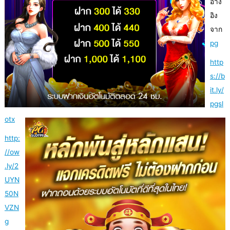
อ้าง
อิง
จาก
pg
http
s://b
it.ly/
pgsl
otx
http:
//ow
.ly/2
UYN
50N
VZN
g