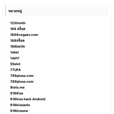
หมวดหมู่
123lionth
168 สล็อต
1688vegasx.com
168สล็อต
188betth
1xbet
1xbit1
55slot
77UFA
789pluss.com
789pluss.com
8lots.me
918Kiss
918kiss hack Android
918kissauto
918kissme