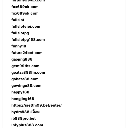
fortune99vip.com
fox689ok.com
fox689ok.com
fullslot
fullsloteiei.com
fullslotpg
fullslotpg168.com
funny18
future24bet.com
gaojing888
gem99ths.com
goatza888fin.com
gobaza88.com
gowingo88.com
happy168
hengjing168
https://sretthi99.bet/enter/
hydra888 สล็อต
ib888pro.bet
infyplus888.com