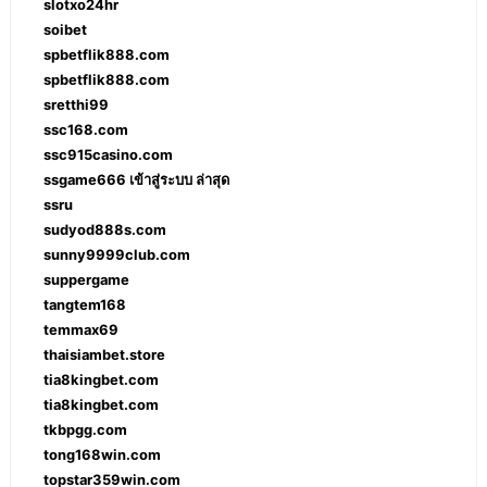
slotxo24hr
soibet
spbetflik888.com
spbetflik888.com
sretthi99
ssc168.com
ssc915casino.com
ssgame666 เข้าสู่ระบบ ล่าสุด
ssru
sudyod888s.com
sunny9999club.com
suppergame
tangtem168
temmax69
thaisiambet.store
tia8kingbet.com
tia8kingbet.com
tkbpgg.com
tong168win.com
topstar359win.com