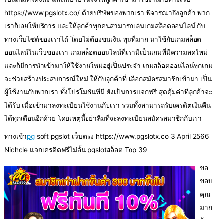
https://www.pgslotx.co/ ด้วยบริษัทของพวกเรา พิจารณาถึงลูกค้า พวก
เราก็เลยให้บริการ และให้ลูกค้าทุกคนสามารถเล่นเกมสล็อตออนไลน์ กับ
ทางเว็บไซต์ของเราได้ โดยไม่ต้องขนเงิน ทุนที่มาก มาใช้กับเกมสล็อต
ออนไลน์ในเว็บของเรา เกมสล็อตออนไลน์ที่เรามีเป็นเกมที่มีความสดใหม่
และก็มีการนำเข้ามาให้ใช้งานใหม่อยู่เป็นประจำ เกมสล็อตออนไลน์ทุกเกม
จะช่วยสร้างประสบการณ์ใหม่ ให้กับลูกค้าที่ เลือกสมัครสมาชิกเข้ามา เป็น
ผู้ใช้งานกับพวกเรา ทั้งโปรโมชั่นที่มี ยังเป็นการแจกฟรี สุดคุ้มค่าที่ลูกค้าจะ
ได้รับ เมื่อเข้ามาลงทะเบียนใช้งานกับเรา รวมทั้งสามารถรับเครดิตเงินคืน
ได้ทุกเดือนอีกด้วย โดยเหตุนี้อย่าลืมที่จะลงทะเบียนสมัครสมาชิกกับเรา
ทางเข้า
pg
soft pgslot เว็บตรง https://www.pgslotx.co 3 April 2566
Nichole แจกเครดิตฟรีไม่อั้น pgslotสล็อต Top 39
ขอ
ขอบ
คุณ
มาก