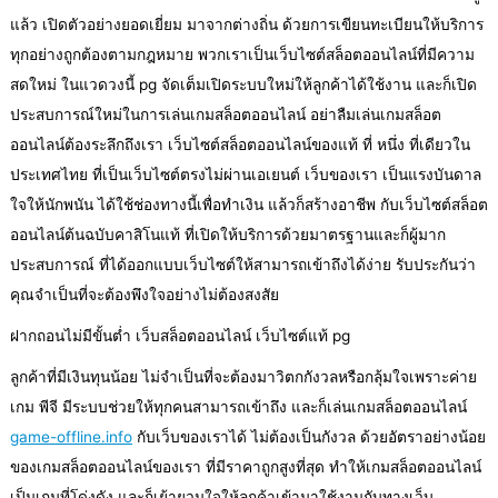
แล้ว เปิดตัวอย่างยอดเยี่ยม มาจากต่างถิ่น ด้วยการเขียนทะเบียนให้บริการ
ทุกอย่างถูกต้องตามกฎหมาย พวกเราเป็นเว็บไซต์สล็อตออนไลน์ที่มีความ
สดใหม่ ในแวดวงนี้ pg จัดเต็มเปิดระบบใหม่ให้ลูกค้าได้ใช้งาน และก็เปิด
ประสบการณ์ใหม่ในการเล่นเกมสล็อตออนไลน์ อย่าลืมเล่นเกมสล็อต
ออนไลน์ต้องระลึกถึงเรา เว็บไซต์สล็อตออนไลน์ของแท้ ที่ หนึ่ง ที่เดียวใน
ประเทศไทย ที่เป็นเว็บไซต์ตรงไม่ผ่านเอเยนต์ เว็บของเรา เป็นแรงบันดาล
ใจให้นักพนัน ได้ใช้ช่องทางนี้เพื่อทำเงิน แล้วก็สร้างอาชีพ กับเว็บไซต์สล็อต
ออนไลน์ต้นฉบับคาสิโนแท้ ที่เปิดให้บริการด้วยมาตรฐานและก็ผู้มาก
ประสบการณ์ ที่ได้ออกแบบเว็บไซต์ให้สามารถเข้าถึงได้ง่าย รับประกันว่า
คุณจำเป็นที่จะต้องพึงใจอย่างไม่ต้องสงสัย
ฝากถอนไม่มีขั้นต่ำ เว็บสล็อตออนไลน์ เว็บไซต์แท้ pg
ลูกค้าที่มีเงินทุนน้อย ไม่จำเป็นที่จะต้องมาวิตกกังวลหรือกลุ้มใจเพราะค่าย
เกม พีจี มีระบบช่วยให้ทุกคนสามารถเข้าถึง และก็เล่นเกมสล็อตออนไลน์
game-offline.info
กับเว็บของเราได้ ไม่ต้องเป็นกังวล ด้วยอัตราอย่างน้อย
ของเกมสล็อตออนไลน์ของเรา ที่มีราคาถูกสูงที่สุด ทำให้เกมสล็อตออนไลน์
เป็นเกมที่โด่งดัง และก็เย้ายวนใจให้ลูกค้าเข้ามาใช้งานกับทางเว็บ