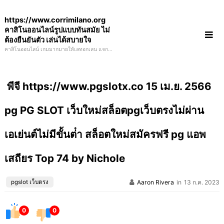
Skip
https://www.corrimilano.org
to
คาสิโนออนไลน์รูปแบบทันสมัย ไม่
content
ต้องยืนยันตัว เล่นได้สบายใจ
คาสิโนออนไลน์ เกมมากมายให้เลทอกเลน แจก
เครดิตกันทุกๆวัน ฝากขั้นต่ำ 0 บาท
corrimilano.org – corrimilano Resources and
Information.
พีจี https://www.pgslotx.co 15 เม.ย. 2566
pg PG SLOT เว็บใหม่สล็อตpgเว็บตรงไม่ผ่าน
เอเย่นต์ไม่มีขั้นต่ํา สล็อตใหม่สมัครฟรี pg แอพ
เสถียร Top 74 by Nichole
pgslot เว็บตรง
Aaron Rivera
in
13 ก.ค. 2023
0
0