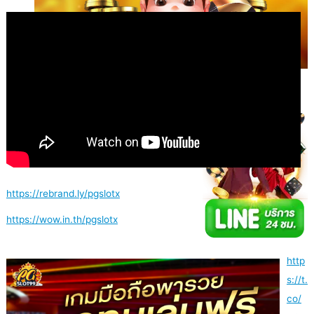
https://rebrand.ly/pgslotx
https://wow.in.th/pgslotx
http
s://t.
co/