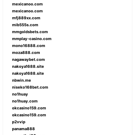
mexicanoo.com
mexicanoo.com
mfj889xx.com
mib555s.com
mmgoldsbets.com
mmplay-casino.com
mono16888.com
moza888.com
nagawaybet.com
nakoya1688.site
nakoya1688.site
nbwin.me
niseko168bet.com
no1huay
no1huay.com
okcasino159.com
okcasino159.com
p2vvip
panama888