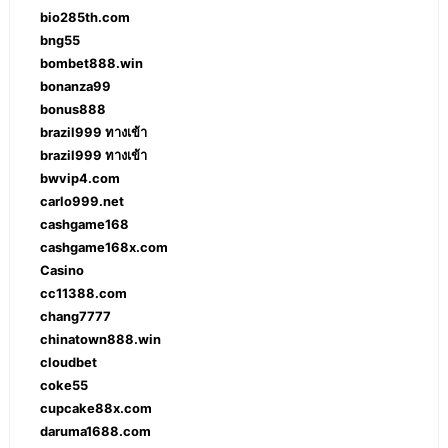
bio285th.com
bng55
bombet888.win
bonanza99
bonus888
brazil999 ทางเข้า
brazil999 ทางเข้า
bwvip4.com
carlo999.net
cashgame168
cashgame168x.com
Casino
cc11388.com
chang7777
chinatown888.win
cloudbet
coke55
cupcake88x.com
daruma1688.com