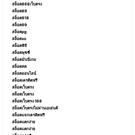
สล็อต888เว็บตรง
สล็อต89
สล็อต918
สล็อต99
สล็อตpg
สล็อตxo
สล็อตพีจี
สล็อตพุซซี่
สล็อตมันนี่เกม
สล็อตสด
สล็อตออนไลน์
สล็อตเครดิตฟรี
สล็อตเว็บตรง
สล็อตเว็บตรง
สล็อตเว็บตรง 168
สล็อตเว็บตรงไม่ผ่านเอเย่นต์
สล็อตแจกเครดิตฟรี
สล็อตแตกง่าย
สล็อตแตกง่าย