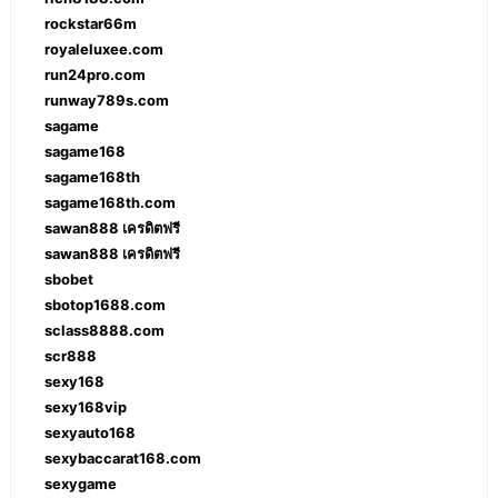
rockstar66m
royaleluxee.com
run24pro.com
runway789s.com
sagame
sagame168
sagame168th
sagame168th.com
sawan888 เครดิตฟรี
sawan888 เครดิตฟรี
sbobet
sbotop1688.com
sclass8888.com
scr888
sexy168
sexy168vip
sexyauto168
sexybaccarat168.com
sexygame