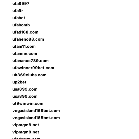
ufa8997
ufa9r
ufabet
ufabomb
ufad168.com
ufaheno88.com
ufam11.com
ufamnn.com
ufanance789.com
ufawinner99bet.com
uk369clubs.com
up2bet
usa899.com
usa899.com
ut9winwin.com
vegasisland168bet.com
vegasisland168bet.com
vipmgm8.net
vipmgm8.net
visdomm.com