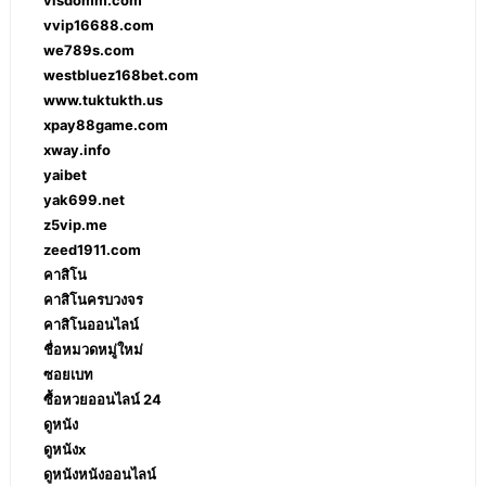
vvip16688.com
we789s.com
westbluez168bet.com
www.tuktukth.us
xpay88game.com
xway.info
yaibet
yak699.net
z5vip.me
zeed1911.com
คาสิโน
คาสิโนครบวงจร
คาสิโนออนไลน์
ชื่อหมวดหมู่ใหม่
ซอยเบท
ซื้อหวยออนไลน์ 24
ดูหนัง
ดูหนังx
ดูหนังหนังออนไลน์