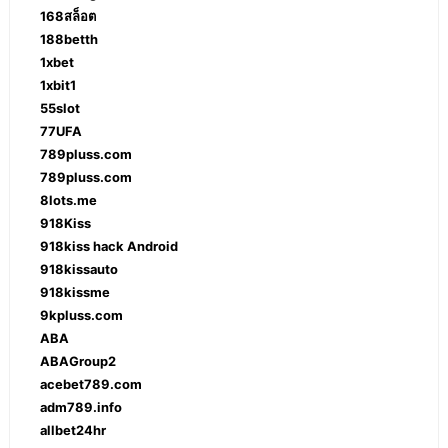
168สล็อต
188betth
1xbet
1xbit1
55slot
77UFA
789pluss.com
789pluss.com
8lots.me
918Kiss
918kiss hack Android
918kissauto
918kissme
9kpluss.com
ABA
ABAGroup2
acebet789.com
adm789.info
allbet24hr