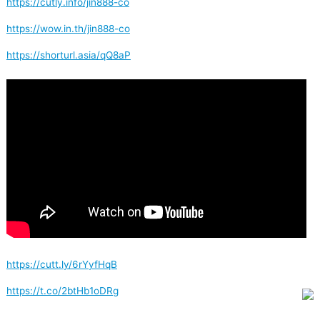
https://cutly.info/jin888-co
https://wow.in.th/jin888-co
https://shorturl.asia/qQ8aP
https://cutt.ly/6rYyfHqB
https://t.co/2btHb1oDRg