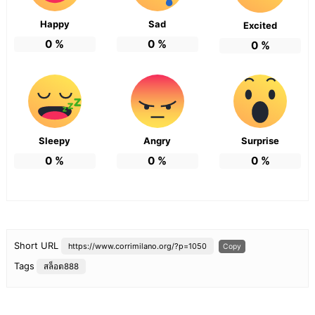
Happy
Sad
Excited
0
%
0
%
0
%
Sleepy
Angry
Surprise
0
%
0
%
0
%
Short URL
https://www.corrimilano.org/?p=1050
Copy
Tags
สล็อต888