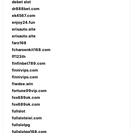
debet slot
dr888bet.com
ek4567.com
enjoy24.fun
erisauto.site
erisauto.site
faro168
fcharoenkit168.com
ff123th
finfinbet789.com
finnivips.com
finnivips.com
fiwdee.win
fortune99vip.com
fox689ok.com
fox689ok.com
fullslot
fullsloteiei.com
fullslotpg
fullslotpg168.com