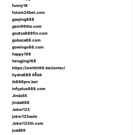
funny18
future24bet.com
gaojing888
gem99ths.com
goatza888fin.com
gobaza88.com
gowingo88.com
happy168
hengjing168
https://sretthi99.bet/enter/
hydra888 สล็อต
ib888pro.bet
infyplus888.com
Jinda55
jinda888
Joker123
joker123auto
Joker123th.com
juad69