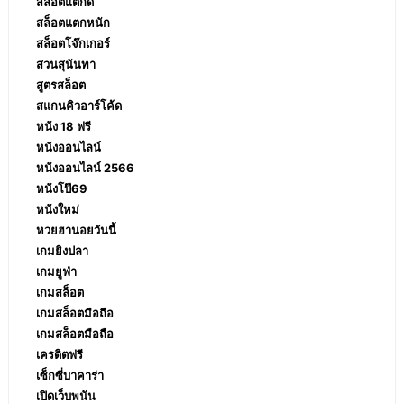
สล็อตแตกดี
สล็อตแตกหนัก
สล็อตโจ๊กเกอร์
สวนสุนันทา
สูตรสล็อต
สแกนคิวอาร์โค้ด
หนัง 18 ฟรี
หนังออนไลน์
หนังออนไลน์ 2566
หนังโป๊69
หนังใหม่
หวยฮานอยวันนี้
เกมยิงปลา
เกมยูฟ่า
เกมสล็อต
เกมสล็อตมือถือ
เกมสล็อตมือถือ
เครดิตฟรี
เซ็กซี่บาคาร่า
เปิดเว็บพนัน