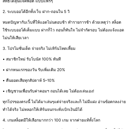
สิทธิ์ได้ลุ้นแจ็คพอต แบบแฟร์ๆ
2. ระบบออโต้อีกทั้งเว็บ ฝาก-ถอนใน 5 วิ
หมดปัญหากับเว็บที่ให้แอดไม่นตอบช้า ทำรายการช้า ด้วยเหตุว่า สล็อต
ใช้ระบบออโต้เต็มแบบ ฝากก็ไว ถอนก็ทันใจ ไม่จำกัดรอบ ไม่ต้องแจ้งแอด
ไม่นให้เสียเวลา
3. โปรโมชั่นเด็ด จ่ายจริง ไม่เทิร์นโหดเหี้ยม
• สมาชิกใหม่ รับโบนัส 100% ทันที
• ฝากหนแรกของวัน รับเพิ่มเติม 20%
• คืนยอดเสียทุกสัปดาห์ 5–10%
• เชิญชวนเพื่อนรับค่าคอมฯ ถอนได้เลย ไม่ต้องเล่นเอง!
ทุกโปรของตรงนี้ ไม่ได้มาเล่นๆแต่จ่ายจริงและก็ ไม่มีแฝง อ่านข้อตกลงง่าย
ทำได้จริง ไม่หลอกให้เทิร์นจนกระทั่งเบิกเงินมิได้
4. เกมสล็อตมีให้เลือกมากกว่า 100 เกม จากค่ายแท้ทั้งโลก