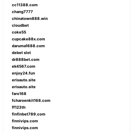
cc11388.com
chang7777
chinatown888.win
cloudbet
coke55
cupcake88x.com
daruma1688.com
debet slot
dr888bet.com
ek4567.com
enjoy24.fun
erisauto.site
erisauto.site
faro168
fcharoenkit168.com
ff123th
finfinbet789.com
finnivips.com
finnivips.com