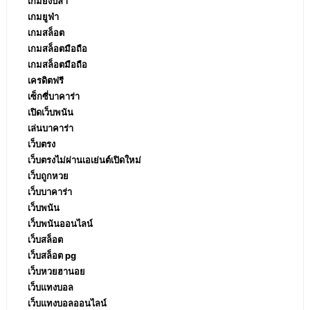
เกมยิงปลา
เกมยูฟ่า
เกมสล็อต
เกมสล็อตมือถือ
เกมสล็อตมือถือ
เครดิตฟรี
เซ็กซี่บาคาร่า
เปิดเว็บพนัน
เล่นบาคาร่า
เว็บตรง
เว็บตรงไม่ผ่านเอเย่นต์เปิดใหม่
เว็บถูกหวย
เว็บบาคาร่า
เว็บพนัน
เว็บพนันออนไลน์
เว็บสล็อต
เว็บสล็อต pg
เว็บหวยฮานอย
เว็บแทงบอล
เว็บแทงบอลออนไลน์