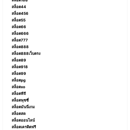
สล็อต44
สล็อต456
สล็อต55
สล็อต66
สล็อต666
สล็อต777
สล็อต888
สล็อต888เว็บตรง
สล็อต89
สล็อต918
สล็อต99
สล็อตpg
สล็อตxo
สล็อตพีจี
สล็อตพุซซี่
สล็อตมันนี่เกม
สล็อตสด
สล็อตออนไลน์
สล็อตเครดิตฟรี