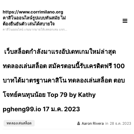
Skip
https://www.corrimilano.org
to
คาสิโนออนไลน์รูปแบบทันสมัย ไม่
content
ต้องยืนยันตัว เล่นได้สบายใจ
คาสิโนออนไลน์ เกมมากมายให้เลทอกเลน แจก
เครดิตกันทุกๆวัน ฝากขั้นต่ำ 0 บาท
corrimilano.org – corrimilano Resources and
Information.
เว็บสล็อตกำลังมาแรงอัปเดทเกมใหม่ล่าสุด
ทดลองเล่นสล็อต สมัครตอนนี้รับเครดิตฟรี 100
บาทได้มาตรฐานคาสิโน ทดลองเล่นสล็อต ตอบ
โจทย์คนทุนน้อย Top 79 by Kathy
pgheng99.io 17 ม.ค. 2023
ทดลองเล่นสล็อต
Aaron Rivera
in
28 ธ.ค. 2023