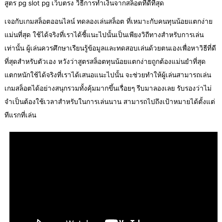
สูตร pg slot pg เว็บตรง วิธีการทำเงินจากสล็อตที่ดีที่สุด
เจอกับเกมสล็อตออนไลน์ ทดลองเล่นสล็อต ที่เหมาะกับคนทุนน้อยแตกง่าย
แม่นที่สุด ใช้ได้จริงที่เราได้ชี้แนะไปนั้นเป็นเพียงวิถีทางสำหรับการเล่น
เท่านั้น ผู้เล่นควรศึกษาเรียนรู้ข้อมูลและทดสอบเล่นด้วยตนเองเพื่อหาวิธีที่ดี
ที่สุดสำหรับตัวเอง หวังว่าสูตรสล็อตทุนน้อยแตกง่ายถูกต้องแม่นยำที่สุด
แตกหนักใช้ได้จริงที่เราได้เสนอแนะไปนั้น จะช่วยทำให้ผู้เล่นสามารถเล่น
เกมสล็อตได้อย่างสนุกรวมทั้งคุ้มมากขึ้นเรื่อยๆ รีบมาลองเลย รับรองว่าไม่
จำเป็นต้องใช้เวลาสำหรับในการเล่นนาน สามารถไปถึงเป้าหมายได้ตั้งแต่
ทีแรกที่เล่น