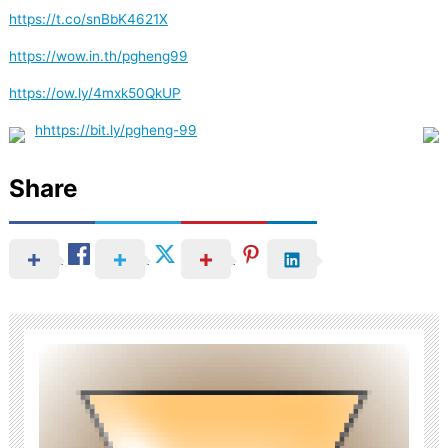
https://t.co/snBbK4621X
https://wow.in.th/pgheng99
https://ow.ly/4mxk50QkUP
hhttps://bit.ly/pgheng-99
Share