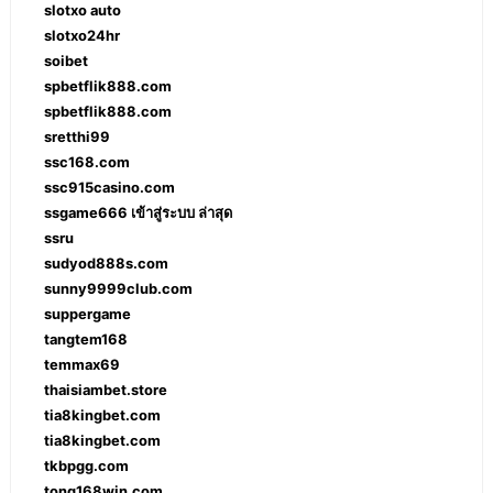
slotxo auto
slotxo24hr
soibet
spbetflik888.com
spbetflik888.com
sretthi99
ssc168.com
ssc915casino.com
ssgame666 เข้าสู่ระบบ ล่าสุด
ssru
sudyod888s.com
sunny9999club.com
suppergame
tangtem168
temmax69
thaisiambet.store
tia8kingbet.com
tia8kingbet.com
tkbpgg.com
tong168win.com