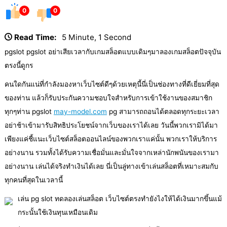
0
0
Read Time:
5 Minute, 1 Second
pgslot pgslot อย่าเสียเวลากับเกมสล็อตแบบเดิมๆมาลองเกมสล็อตปัจจุบัน
ตรงนี้ดูกร
คนใดกันแน่ที่กำลังมองหาเว็บไซต์ดีๆด้วยเหตุนี้นี่เป็นช่องทางที่ดีเยี่ยมที่สุด
ของท่าน แล้วก็รับประกันความชอบใจสำหรับการเข้าใช้งานของสมาชิก
ทุกๆท่าน pgslot
may-model.com
pg สามารถถอนได้ตลอดทุกระยะเวลา
อย่าช้าเข้ามารับสิทธิประโยชน์จากเว็บของเราได้เลย วันนี้พวกเรามิได้มา
เพียงแค่ชี้แนะเว็บไซต์สล็อตออนไลน์ของพวกเราแค่นั้น พวกเราให้บริการ
อย่างนาน รวมทั้งได้รับความเชื่อมั่นและมั่นใจจากเหล่านักพนันของเรามา
อย่างนาน เล่นได้จริงทำเงินได้เลย นี่เป็นลู่ทางเข้าเล่นสล็อตที่เหมาะสมกับ
ทุกคนที่สุดในเวลานี้
เล่น pg slot ทดลองเล่นสล็อต เว็บไซต์ตรงทำยังไงให้ได้เงินมากขึ้นแม้
กระนั้นใช้เงินทุนเหมือนเดิม