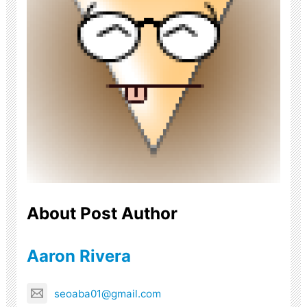
About Post Author
Aaron Rivera
seoaba01@gmail.com