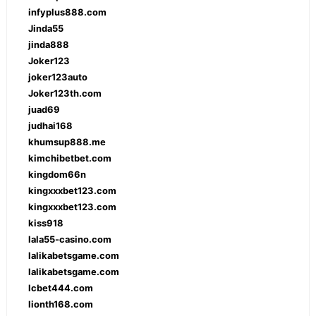
infyplus888.com
Jinda55
jinda888
Joker123
joker123auto
Joker123th.com
juad69
judhai168
khumsup888.me
kimchibetbet.com
kingdom66n
kingxxxbet123.com
kingxxxbet123.com
kiss918
lala55-casino.com
lalikabetsgame.com
lalikabetsgame.com
lcbet444.com
lionth168.com