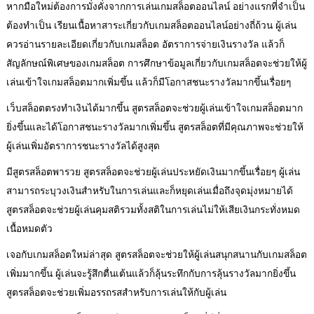
หากมือใหม่ต้องการมั่งคั่งจากการเล่นเกมสล็อตออนไลน์ อย่างแรกที่จำเป็น
ต้องทำเป็น เรียนเนื้อหาสาระเกี่ยวกับเกมสล็อตออนไลน์อย่างถี่ถ้วน ผู้เล่น
ควรอ่านรายละเอียดเกี่ยวกับเกมสล็อต อัตราการจ่ายเงินรางวัล แล้วก็
สัญลักษณ์พิเศษของเกมสล็อต การศึกษาข้อมูลเกี่ยวกับเกมสล็อตจะช่วยให้ผู้
เล่นเข้าใจเกมสล็อตมากเพิ่มขึ้น แล้วก็มีโอกาสชนะรางวัลมากขึ้นเรื่อยๆ
เว็บสล็อตตรงทำเงินได้มากขึ้น สูตรสล็อตจะช่วยผู้เล่นเข้าใจเกมสล็อตมาก
ยิ่งขึ้นและได้โอกาสชนะรางวัลมากเพิ่มขึ้น สูตรสล็อตที่มีคุณภาพจะช่วยให้
ผู้เล่นเพิ่มอัตราการชนะรางวัลได้สูงสุด
มีสูตรสล็อตพารวย สูตรสล็อตจะช่วยผู้เล่นประหยัดเงินมากขึ้นเรื่อยๆ ผู้เล่น
สามารถระบุวงเงินสำหรับในการเล่นและก็หยุดเล่นเมื่อถึงจุดมุ่งหมายได้
สูตรสล็อตจะช่วยผู้เล่นคุมสติรวมทั้งสติในการเล่นไม่ให้เสียเงินกระทั่งหมด
เนื้อหมดตัว
เจอกับเกมสล็อตใหม่ล่าสุด สูตรสล็อตจะช่วยให้ผู้เล่นสนุกสนานกับเกมสล็อต
เพิ่มมากขึ้น ผู้เล่นจะรู้สึกตื่นเต้นแล้วก็ลุ้นระทึกกับการลุ้นรางวัลมากยิ่งขึ้น
สูตรสล็อตจะช่วยเพิ่มอรรถรสสำหรับการเล่นให้กับผู้เล่น