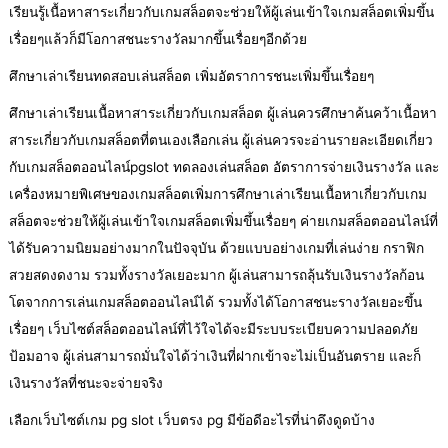
เรียนรู้เนื้อหาสาระเกี่ยวกับเกมสล็อตจะช่วยให้ผู้เล่นเข้าใจเกมสล็อตเพิ่มขึ้น
เรื่อยๆแล้วก็มีโอกาสชนะรางวัลมากขึ้นเรื่อยๆอีกด้วย
ศึกษาเล่าเรียนทดสอบเล่นสล็อต เพิ่มอัตราการชนะเพิ่มขึ้นเรื่อยๆ
ศึกษาเล่าเรียนเนื้อหาสาระเกี่ยวกับเกมสล็อต ผู้เล่นควรศึกษาค้นคว้าเนื้อหา
สาระเกี่ยวกับเกมสล็อตที่ตนเองเลือกเล่น ผู้เล่นควรจะอ่านรายละเอียดเกี่ยว
กับเกมสล็อตออนไลน์pgslot ทดลองเล่นสล็อต อัตราการจ่ายเงินรางวัล และ
เครื่องหมายพิเศษของเกมสล็อตเพิ่มการศึกษาเล่าเรียนเนื้อหาเกี่ยวกับเกม
สล็อตจะช่วยให้ผู้เล่นเข้าใจเกมสล็อตเพิ่มขึ้นเรื่อยๆ ค่ายเกมสล็อตออนไลน์ที่
ได้รับความนิยมอย่างมากในปัจจุบัน ด้วยแบบอย่างเกมที่เล่นง่าย กราฟิก
สวยสดงดงาม รวมทั้งรางวัลเยอะมาก ผู้เล่นสามารถลุ้นรับเงินรางวัลก้อน
โตจากการเล่นเกมสล็อตออนไลน์ได้ รวมทั้งได้โอกาสชนะรางวัลเยอะขึ้น
เรื่อยๆ เว็บไซต์สล็อตออนไลน์ที่ไว้ใจได้จะมีระบบระเบียบความปลอดภัย
ป้อมอาจ ผู้เล่นสามารถมั่นใจได้ว่าเงินที่ฝากเข้าจะไม่เป็นอันตราย และก็
เงินรางวัลที่ชนะจะจ่ายจริง
เลือกเว็บไซต์เกม pg slot เว็บตรง pg มีข้อดีอะไรที่น่าดึงดูดบ้าง