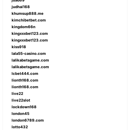
juad69
judhai168
khumsup888.me
kimchibetbet.com
kingdom66n
kingxxxbet123.com
kingxxxbet123.com
kiss918
lala55-casino.com
lalikabetsgame.com
lalikabetsgame.com
lcbet444.com
lionth168.com
lionth168.com
live22
live22slot
lockdown168
london45
london6789.com
lotto432