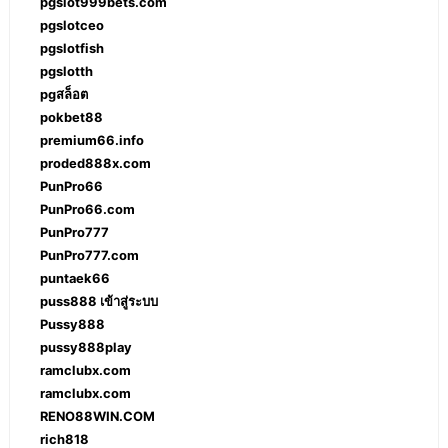
pgslot999bets.com
pgslotceo
pgslotfish
pgslotth
pgสล็อต
pokbet88
premium66.info
proded888x.com
PunPro66
PunPro66.com
PunPro777
PunPro777.com
puntaek66
puss888 เข้าสู่ระบบ
Pussy888
pussy888play
ramclubx.com
ramclubx.com
RENO88WIN.COM
rich818