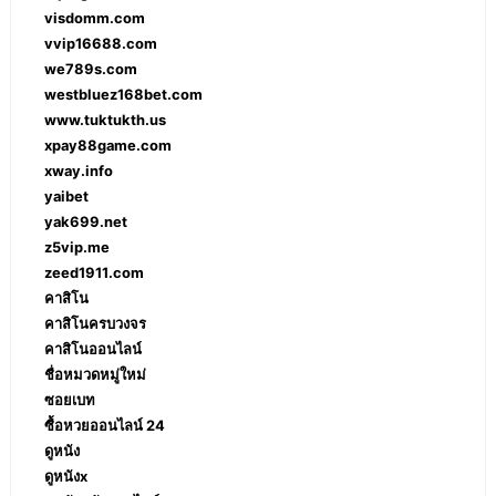
visdomm.com
vvip16688.com
we789s.com
westbluez168bet.com
www.tuktukth.us
xpay88game.com
xway.info
yaibet
yak699.net
z5vip.me
zeed1911.com
คาสิโน
คาสิโนครบวงจร
คาสิโนออนไลน์
ชื่อหมวดหมู่ใหม่
ซอยเบท
ซื้อหวยออนไลน์ 24
ดูหนัง
ดูหนังx