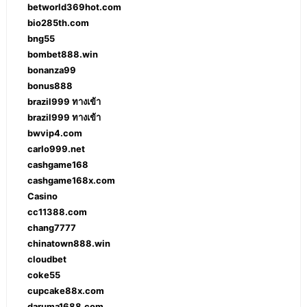
betworld369hot.com
bio285th.com
bng55
bombet888.win
bonanza99
bonus888
brazil999 ทางเข้า
brazil999 ทางเข้า
bwvip4.com
carlo999.net
cashgame168
cashgame168x.com
Casino
cc11388.com
chang7777
chinatown888.win
cloudbet
coke55
cupcake88x.com
daruma1688.com