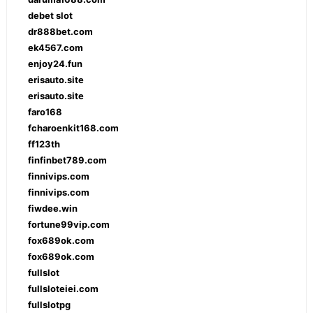
debet slot
dr888bet.com
ek4567.com
enjoy24.fun
erisauto.site
erisauto.site
faro168
fcharoenkit168.com
ff123th
finfinbet789.com
finnivips.com
finnivips.com
fiwdee.win
fortune99vip.com
fox689ok.com
fox689ok.com
fullslot
fullsloteiei.com
fullslotpg