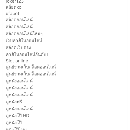
joker123
สล็อตxo
ufabet
สล็อตออนไลน์
สล็อตออนไลน์
สล็อตออนไลน์ใหม่ๆ
เว็บคาสิโนออนไลน์
สล็อตเว็บตรง
คาสิโนออนไลน์อันดับ1
Slot online
ศูนย์รวมเว็บสล็อตออนไลน์
ศูนย์รวมเว็บสล็อตออนไลน์
ดูหนังออนไลน์
ดูหนังออนไลน์
ดูหนังออนไลน์
ดูหนังฟรี
ดูหนังออนไลน์
ดูหนังโป๊ HD
ดูหนังโป๊
หนังโป๊ไทย