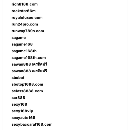
rich8188.com
rockstar66m
royaleluxee.com
run24pro.com
runway789s.com
sagame
sagame168
sagame168th
sagame168th.com
sawan888 เครดิตฟรี
sawan888 เครดิตฟรี
sbobet
sbotop1688.com
sclass8888.com
scr888
sexy168
sexy168vip
sexyauto168
sexybaccarat168.com