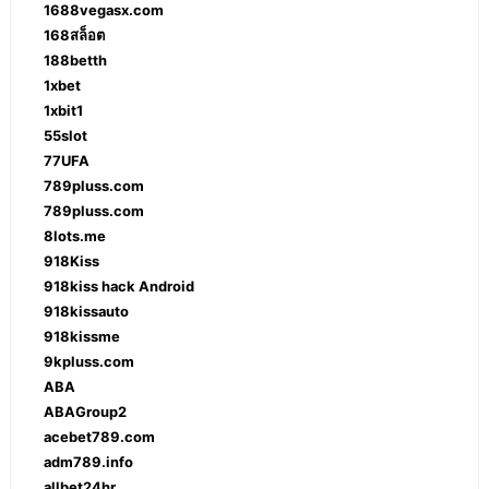
1688vegasx.com
168สล็อต
188betth
1xbet
1xbit1
55slot
77UFA
789pluss.com
789pluss.com
8lots.me
918Kiss
918kiss hack Android
918kissauto
918kissme
9kpluss.com
ABA
ABAGroup2
acebet789.com
adm789.info
allbet24hr