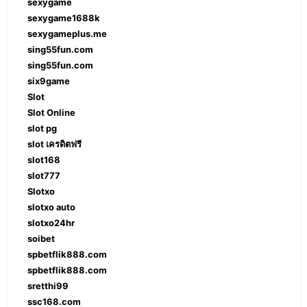
sexygame
sexygame1688k
sexygameplus.me
sing55fun.com
sing55fun.com
six9game
Slot
Slot Online
slot pg
slot เครดิตฟรี
slot168
slot777
Slotxo
slotxo auto
slotxo24hr
soibet
spbetflik888.com
spbetflik888.com
sretthi99
ssc168.com