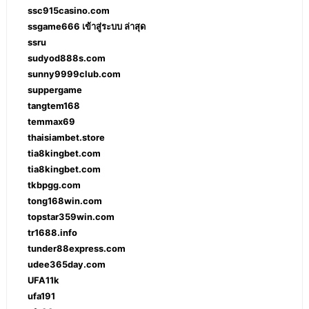
ssc915casino.com
ssgame666 เข้าสู่ระบบ ล่าสุด
ssru
sudyod888s.com
sunny9999club.com
suppergame
tangtem168
temmax69
thaisiambet.store
tia8kingbet.com
tia8kingbet.com
tkbpgg.com
tong168win.com
topstar359win.com
tr1688.info
tunder88express.com
udee365day.com
UFA11k
ufa191