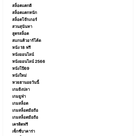
สล็อตแตกดี
สล็อตแตกหนัก
สล็อตโจ๊กเกอร์
สวนสุนันทา
สูตรสล็อต
สแกนคิวอาร์โค้ด
หนัง 18 ฟรี
หนังออนไลน์
หนังออนไลน์ 2566
หนังโป๊69
หนังใหม่
หวยฮานอยวันนี้
เกมยิงปลา
เกมยูฟ่า
เกมสล็อต
เกมสล็อตมือถือ
เกมสล็อตมือถือ
เครดิตฟรี
เซ็กซี่บาคาร่า