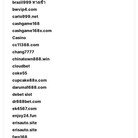
brazil999 ทางเข้า
bwvip4.com
carlo999.net
cashgame168
cashgame168x.com
Casino
cc11388.com
chang7777
chinatown888.win
cloudbet
coke55
cupcake88x.com
daruma1688.com
debet slot
dr888bet.com
ek4567.com
enjoy24.fun
erisauto.site
erisauto.site
faro168