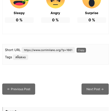
Sleepy
Angry
Surprise
0
%
0
%
0
%
Short URL
https://www.corrimilano.org/?p=1661
Copy
Tags
สล็อตxo
←
Previous Post
Next Post
→