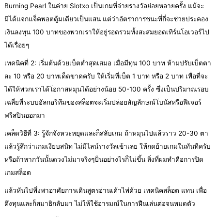
Burning Pearl ในค่าย Slotxo เป็นเกมที่จ่ายรางวัลย่อยหลายครั้ง แม้จะ
มิได้แจกแจ็คพอตตู้มเดียวเป็นแสน แต่ว่าอัตราการชนะที่ถี่จะช่วยประคอง
เงินลงทุน 100 บาทของพวกเราให้อยู่รอดรวมทั้งสะสมยอดเทิร์นโอเวอร์ไป
ได้เรื่อยๆ
เทคนิคที่ 2: เริ่มต้นด้วยเบ็ตต่ำสุดเสมอ เมื่อมีทุน 100 บาท ห้ามปรับเบ็ตตา
ละ 10 หรือ 20 บาทเด็ดขาดครับ ให้เริ่มที่เบ็ต 1 บาท หรือ 2 บาท เพื่อที่จะ
ได้ให้พวกเราได้โอกาสหมุนได้อย่างน้อย 50-100 ครั้ง ซึ่งเป็นปริมาณรอบ
เฉลี่ยที่ระบบอัลกอริทึมของสล็อตจะเริ่มปล่อยสัญลักษณ์โบนัสหรือฟีเจอร์
ฟรีสปินออกมา
เคล็ดวิธีที่ 3: รู้จักจังหวะหยุดและก็สลับเกม ถ้าหมุนไปแล้วราว 20-30 ตา
แล้วรู้สึกว่าเกมเงียบสนิท ไม่มีไลน์รางวัลเข้าเลย ให้กดย้ายเกมในทันทีครับ
หรือถ้าหากวันนั้นดวงไม่มาจริงๆปั่นอย่างไรก็ไม่ขึ้น สิ่งที่ผมทำคือการปิด
เกมสล็อต
แล้วหันไปพึ่งพาอาศัยการเดินสูตรอ่านเค้าไพ่ด้วย เทคนิคสล็อต แทน เพื่อ
ดึงทุนและก็สมาธิกลับมา ไม่ให้ใช้อารมณ์ในการฝืนเล่นต่อจนหมดตัว