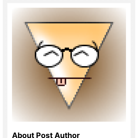
About Post Author