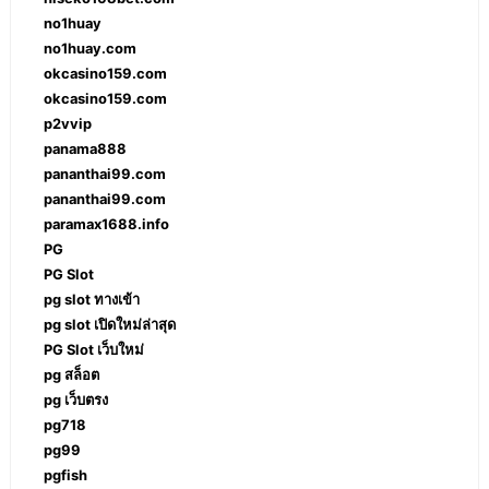
no1huay
no1huay.com
okcasino159.com
okcasino159.com
p2vvip
panama888
pananthai99.com
pananthai99.com
paramax1688.info
PG
PG Slot
pg slot ทางเข้า
pg slot เปิดใหม่ล่าสุด
PG Slot เว็บใหม่
pg สล็อต
pg เว็บตรง
pg718
pg99
pgfish