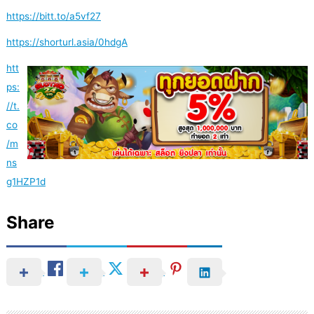
https://bitt.to/a5vf27
https://shorturl.asia/0hdgA
htt
ps:
//t.
co
/m
ns
g1HZP1d
Share