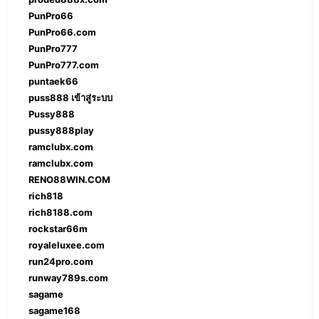
PunPro66
PunPro66.com
PunPro777
PunPro777.com
puntaek66
puss888 เข้าสู่ระบบ
Pussy888
pussy888play
ramclubx.com
ramclubx.com
RENO88WIN.COM
rich818
rich8188.com
rockstar66m
royaleluxee.com
run24pro.com
runway789s.com
sagame
sagame168