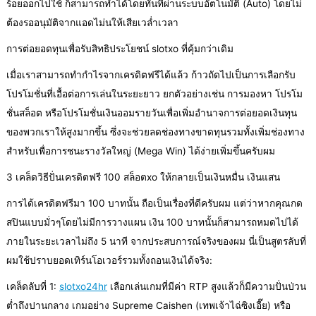
ร้อยออกไปใช้ ก็สามารถทำได้โดยทันทีผ่านระบบอัตโนมัติ (Auto) โดยไม่
ต้องรออนุมัติจากแอดไม่นให้เสียเวล่ำเวลา
การต่อยอดทุนเพื่อรับสิทธิประโยชน์ slotxo ที่คุ้มกว่าเดิม
เมื่อเราสามารถทำกำไรจากเครดิตฟรีได้แล้ว ก้าวถัดไปเป็นการเลือกรับ
โปรโมชั่นที่เอื้อต่อการเล่นในระยะยาว ยกตัวอย่างเช่น การมองหา โปรโม
ชั่นสล็อต หรือโปรโมชั่นเงินออมรายวันเพื่อเพิ่มอำนาจการต่อยอดเงินทุน
ของพวกเราให้สูงมากขึ้น ซึ่งจะช่วยลดช่องทางขาดทุนรวมทั้งเพิ่มช่องทาง
สำหรับเพื่อการชนะรางวัลใหญ่ (Mega Win) ได้ง่ายเพิ่มขึ้นครับผม
3 เคล็ดวิธีปั่นเครดิตฟรี 100 สล็อตxo ให้กลายเป็นเงินหมื่น เงินแสน
การได้เครดิตฟรีมา 100 บาทนั้น ถือเป็นเรื่องที่ดีครับผม แต่ว่าหากคุณกด
สปินแบบมั่วๆโดยไม่มีการวางแผน เงิน 100 บาทนั้นก็สามารถหมดไปได้
ภายในระยะเวลาไม่ถึง 5 นาที จากประสบการณ์จริงของผม นี่เป็นสูตรลับที่
ผมใช้ปราบยอดเทิร์นโอเวอร์รวมทั้งถอนเงินได้จริง:
เคล็ดลับที่ 1:
slotxo24hr
เลือกเล่นเกมที่มีค่า RTP สูงแล้วก็มีความปั่นป่วน
ต่ำถึงปานกลาง เกมอย่าง Supreme Caishen (เทพเจ้าไฉ่ซิงเอี๊ย) หรือ