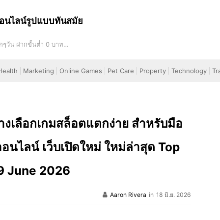
อนไลน์รูปแบบทันสมัย
ๆวัน ฝากขั้นต่ำ 0 บาท
ion.
Health
Marketing
Online Games
Pet Care
Property
Technology
Tr
งเลือกเกมสล็อตแตกง่าย สำหรับมือ
ออนไลน์ เว็บเปิดใหม่ ใหม่ล่าสุด Top
9 June 2026
Aaron Rivera
in
18 มิ.ย. 2026