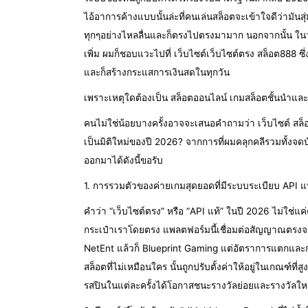
ไอ้อาการค้างแบบนั้นล่ะที่คนเล่นสล็อตจะเข้าใจดีว่ามันสุ
ทุกๆอย่างไหลลื่นและก็ตรงไปตรงมามาก นอกจากนั้น ในว
เพิ่ม ผมก็ชอบแวะไปที่ เว็บไซต์เว็บไซต์ตรง สล็อต888 ซึ่
และก็สร้างกระแสการเงินสดในทุกวัน
เพราะเหตุใดต้องเป็น สล็อตออนไลน์ เกมสล็อตชั้นนำและ
คนไม่ใช่น้อยบางครั้งอาจจะเสนอคำถามว่า เว็บไซต์ สล
เป็นมิติใหม่ของปี 2026? จากการที่ผมคลุกคลีรวมทั้งจด
ออกมาได้ดังนี้ขอรับ
1. การรวมตัวของค่ายเกมสุดยอดที่มีระบบระเบียบ API แ
คำว่า “เว็บไซต์ตรง” หรือ “API แท้” ในปี 2026 ไม่ใช่แค่
กระเป๋าเราโดยตรง แพลตฟอร์มนี้เชื่อมต่อสัญญาณตรงจา
NetEnt แล้วก็ Blueprint Gaming แต่อัตราการแตกและก
สล็อตที่ไม่เหมือนใคร นั้นถูกปรับตั้งค่าให้อยู่ในเกณฑ์ที่
รสปินในแต่ละครั้งได้โอกาสชนะรางวัลย่อยและรางวัลใหญ่