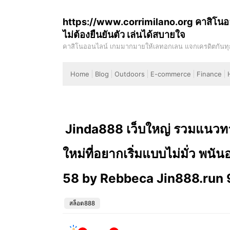
Skip
https://www.corrimilano.org คาสิโนอ
to
ไม่ต้องยืนยันตัว เล่นได้สบายใจ
content
คาสิโนออนไลน์ เกมมากมายให้เลทอกเลน แจกเครดิตกันทุก
corrimilano.org – corrimilano Resources and Informat
Home
Blog
Outdoors
E-commerce
Finance
Jinda888 เว็บใหญ่ รวมแนวทา
ใหม่ที่อยากเริ่มแบบไม่มั่ว พนัน
58 by Rebbeca Jin888.run 
สล็อต888