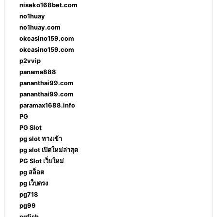
niseko168bet.com
no1huay
no1huay.com
okcasino159.com
okcasino159.com
p2vvip
panama888
pananthai99.com
pananthai99.com
paramax1688.info
PG
PG Slot
pg slot ทางเข้า
pg slot เปิดใหม่ล่าสุด
PG Slot เว็บใหม่
pg สล็อต
pg เว็บตรง
pg718
pg99
pgfish