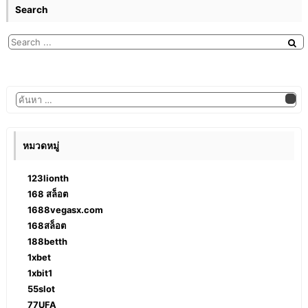
Search
หมวดหมู่
123lionth
168 สล็อต
1688vegasx.com
168สล็อต
188betth
1xbet
1xbit1
55slot
77UFA