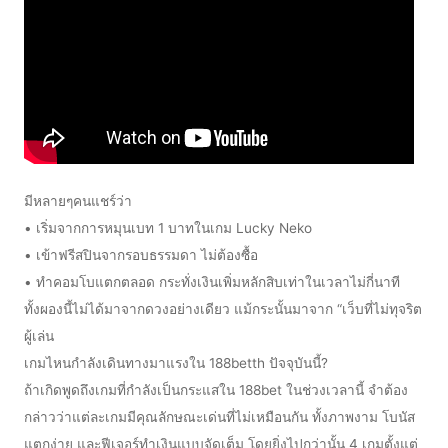
มีหลายๆคนแชร์ว่า
• เริ่มจากการหมุนเบท 1 บาทในเกม Lucky Neko
• เข้าฟรีสปินจากรอบธรรมดา ไม่ต้องซื้อ
• ทำคอมโบแตกตลอด กระทั่งเงินเพิ่มหลักสิบเท่าในเวลาไม่กี่นาที
ทั้งผองนี้ไม่ได้มาจากดวงอย่างเดียว แม้กระนั้นมาจาก “เว็บที่ไม่ทุจริต
ผู้เล่น
เกมไหนกำลังเดินทางมาแรงใน 188betth ปัจจุบันนี้?
ถ้าเกิดพูดถึงเกมที่กำลังเป็นกระแสใน 188bet ในช่วงเวลานี้ จำต้อง
กล่าวว่าแต่ละเกมมีคุณลักษณะเด่นที่ไม่เหมือนกัน ทั้งภาพงาม โบนัส
แตกง่าย และฟีเจอร์ทำเงินแบบจัดเต็ม โดยยิ่งไปกว่านั้น 4 เกมตั้งแต่