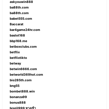
askyouwin888
ba88th.com
ba88th.com
babet555.com
Baccarat
bar4game24hr.com
baslot168
bbp168.me
betboxclubs.com
betflix
betflixtikto
betway
betwin6666.com
betworld369hot.com
bio285th.com
bng55
bombet888.win
bonanza99
bonus888
brazil999 ทางเข้า