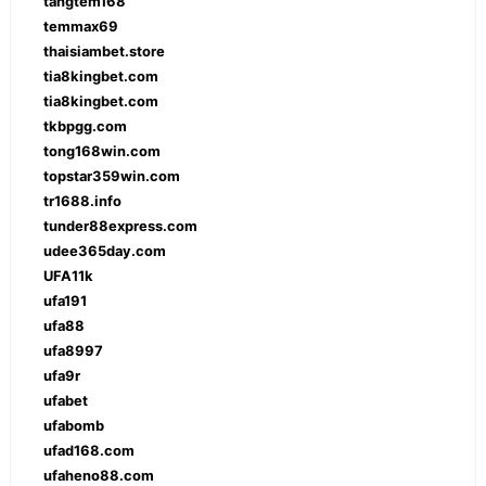
tangtem168
temmax69
thaisiambet.store
tia8kingbet.com
tia8kingbet.com
tkbpgg.com
tong168win.com
topstar359win.com
tr1688.info
tunder88express.com
udee365day.com
UFA11k
ufa191
ufa88
ufa8997
ufa9r
ufabet
ufabomb
ufad168.com
ufaheno88.com