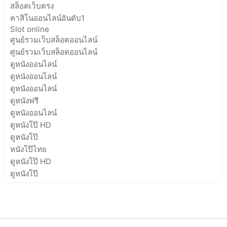
สล็อตเว็บตรง
คาสิโนออนไลน์อันดับ1
Slot online
ศูนย์รวมเว็บสล็อตออนไลน์
ศูนย์รวมเว็บสล็อตออนไลน์
ดูหนังออนไลน์
ดูหนังออนไลน์
ดูหนังออนไลน์
ดูหนังฟรี
ดูหนังออนไลน์
ดูหนังโป๊ HD
ดูหนังโป๊
หนังโป๊ไทย
ดูหนังโป๊ HD
ดูหนังโป๊